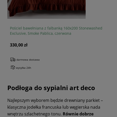
Pościel bawełniana z falbanką 160x200 Stonewashed
Na
Exclusive, Smoke Pablica, czerwona
330,00 zł
69
darmowa dostawa
wysyłka 24h
Podłoga do sypialni art deco
Najlepszym wyborem będzie drewniany parkiet –
klasyczna jodełka francuska lub węgierska nada
wnętrzu szlachetnego tonu.
Równie dobrze