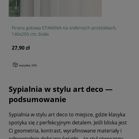
Firana gotowa ETAMINA na srebrnych przelotkach,
Fi
140x250 cm, biała
cm
27,90 zł
24
wysyłka 24h
Sypialnia w stylu art deco —
podsumowanie
Sypialnia w stylu art deco to miejsce, gdzie klasyka
spotyka się z perfekcyjnym detalem. Jeśli bliska jest
Ci geometria, kontrast, wyrafinowane materiały i
odpowiednio dobrane światło – to styl stworzony