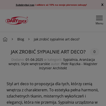
X
Subskrybuj nas
i odbierz aż 10% na swoje pierwsze zakupy!
Menu
Blog
Jak zrobić sypialnie art deco?
JAK ZROBIĆ SYPIALNIE ART DECO?
0
Dodano:
01-04-2025
w kategorii:
Sypialnia
,
Aranżacja
wnętrz
,
Style wnętrzarskie
autor:
Piotr Rączka - Magister
Inżynier Architekt
Styl art deco to propozycja dla tych, którzy cenią
wnętrza z charakterem. To estetyka pełna harmonii,
szlachetnych tkanin, misternych wykończeń i
elegancji, która nie przemija. Sypialnia urządzona w