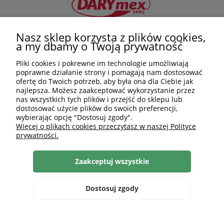
Nasz sklep korzysta z plików cookies,
506 584 614
a my dbamy o Twoją prywatność
DARYMEX GROUP
sklep@darymex.pl
Sp. z o.o.
Pliki cookies i pokrewne im technologie umożliwiają
pon. - pt.: 7:00 - 15:00
poprawne działanie strony i pomagają nam dostosować
ul. Siedliska 124,
ofertę do Twoich potrzeb, aby była ona dla Ciebie jak
32-620 Brzeszcze
najlepsza. Możesz zaakceptować wykorzystanie przez
nas wszystkich tych plików i przejść do sklepu lub
dostosować użycie plików do swoich preferencji,
wybierając opcję "Dostosuj zgody".
Więcej o plikach cookies przeczytasz w naszej Polityce
prywatności.
Zaakceptuj wszystkie
Dostosuj zgody
PLN
PL
Szukaj
Zaloguj się
Ulubione
Koszyk