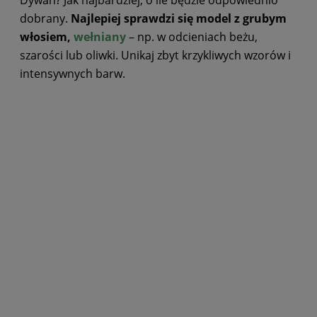
Dywan? Jak najbardziej, o ile będzie odpowiednio
dobrany.
Najlepiej sprawdzi się model z grubym
włosiem,
wełniany
– np. w odcieniach beżu,
szarości lub oliwki. Unikaj zbyt krzykliwych wzorów i
intensywnych barw.