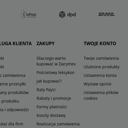
ŁUGA KLIENTA
ZAKUPY
TWOJE KONTO
kt
Dlaczego warto
Twoje zamówienia
kupować w Darymex
kt
Ulubione produkty
Pościelowy leksykon
us zamówienia
Ustawienia konta
Jak kupować?
enie przesyłki
Wystaw opinie
Raty PayU
any produktów
Ustawienia plików
Rabaty i promocje
cookies
t produktu
Formy płatności
ia i odpowiedzi
Koszty dostawy
daż dla firm
Realizacja zamówienia