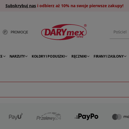
Subskrybuj nas
i odbierz aż 10% na swoje pierwsze zakupy!
PROMOCJE
CE
NARZUTY
KOŁDRY I PODUSZKI
RĘCZNIKI
FIRANY I ZASŁONY