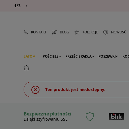
1/3
KONTAKT
BLOG
KOLEKCJE
NOWOŚĆ
LATO
POŚCIELE
PRZEŚCIERADŁA
POSZEWKI
KO
PREMIUM
SEZON
DEKORACJE
Ten produkt jest niedostępny.
Bezpieczne płatności
Dzięki szyfrowaniu SSL