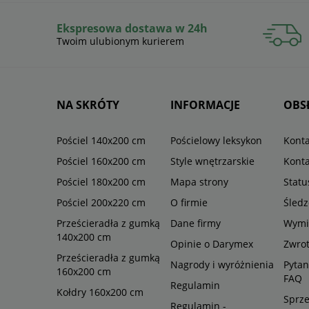
Ekspresowa dostawa w 24h
Twoim ulubionym kurierem
NA SKRÓTY
INFORMACJE
OBS
Pościel 140x200 cm
Pościelowy leksykon
Konta
Pościel 160x200 cm
Style wnętrzarskie
Konta
Pościel 180x200 cm
Mapa strony
Stat
Pościel 200x220 cm
O firmie
Śledz
Prześcieradła z gumką
Dane firmy
Wymi
140x200 cm
Opinie o Darymex
Zwro
Prześcieradła z gumką
Nagrody i wyróżnienia
Pytan
160x200 cm
FAQ
Regulamin
Kołdry 160x200 cm
Sprze
Regulamin -