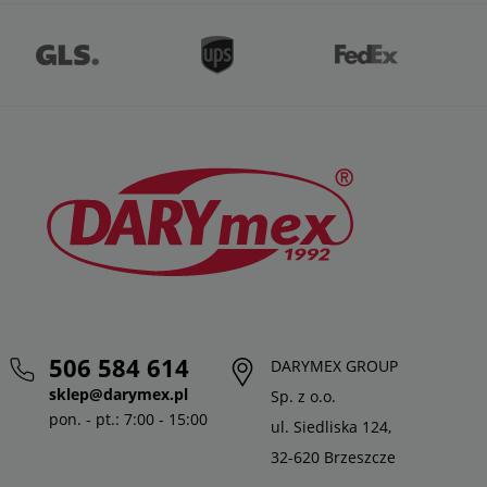
506 584 614
DARYMEX GROUP
sklep@darymex.pl
Sp. z o.o.
pon. - pt.: 7:00 - 15:00
ul. Siedliska 124,
32-620 Brzeszcze