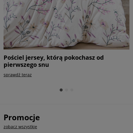
Pościel jersey, którą pokochasz od
P
pierwszego snu
k
sprawdź teraz
k
Promocje
zobacz wszystkie