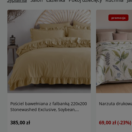
Sypialnia
Salon
Łazienka
Pokój dziecięcy
Kuchnia
Ja
promocja
Pościel bawełniana z falbanką 220x200
Narzuta drukowa
Stonewashed Exclusive, Soybean,
kremowa
385,00 zł
69,00 zł
(-23%)