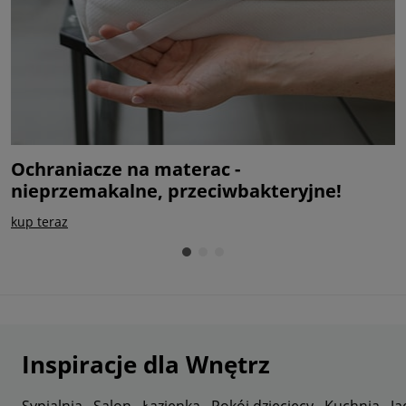
Ochraniacze na materac -
M
nieprzemakalne, przeciwbakteryjne!
c
kup teraz
s
Inspiracje dla Wnętrz