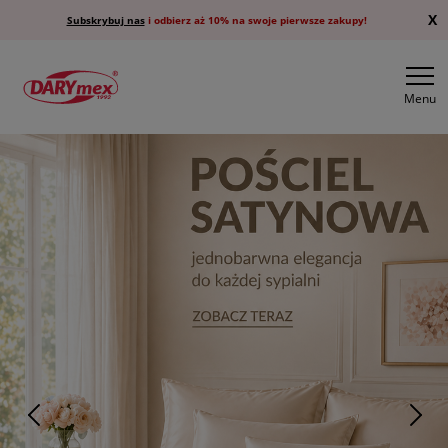
X
Subskrybuj nas
i odbierz aż 10% na swoje pierwsze zakupy!
Menu