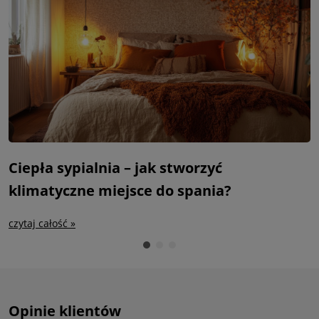
Ciepła sypialnia – jak stworzyć
S
klimatyczne miejsce do spania?
m
czytaj całość »
c
Opinie klientów