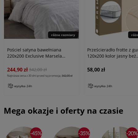
różne rozmiary
róż
Pościel satyna bawełniana
Prześcieradło frotte z g
220x200 Exclusive Marsela
120x200 kolor jasny beż
White, biała w kratkę
PREMIUM
244,90 zł
58,00 zł
342,00 zł
Najniższa cena z 30 dni przed tą promocją:
342,00 zł
wysyłka 24h
wysyłka 24h
Mega okazje i oferty na czasie