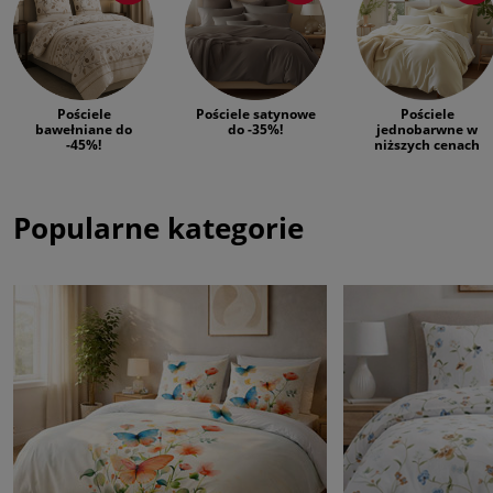
Pościele
Pościele satynowe
Pościele
bawełniane do
do -35%!
jednobarwne w
-45%!
niższych cenach
Popularne kategorie