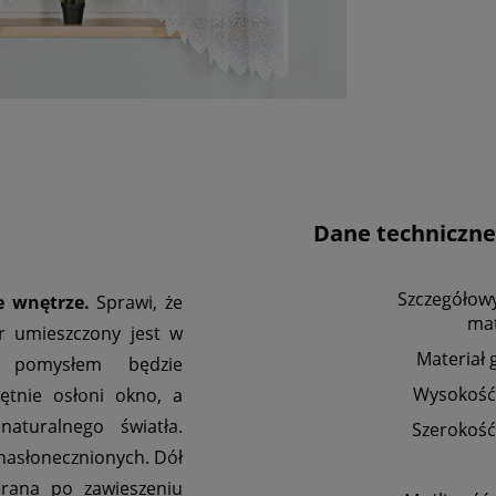
Dane techniczne
Szczegółowy
e wnętrze.
Sprawi, że
mat
r umieszczony jest w
Materiał 
m pomysłem będzie
Wysokość 
jętnie osłoni okno, a
naturalnego światła.
Szerokość
nasłonecznionych. Dół
irana po zawieszeniu