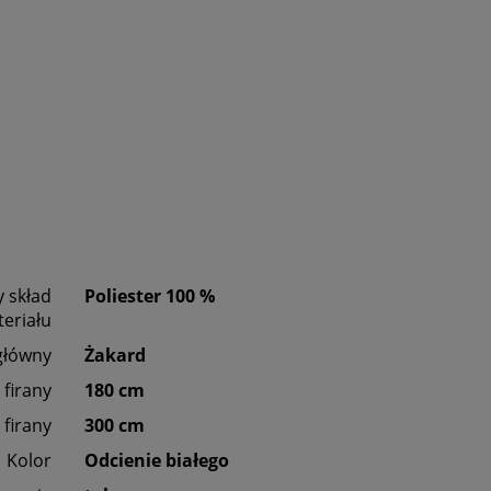
 skład
Poliester 100 %
eriału
główny
Żakard
firany
180 cm
 firany
300 cm
Kolor
Odcienie białego