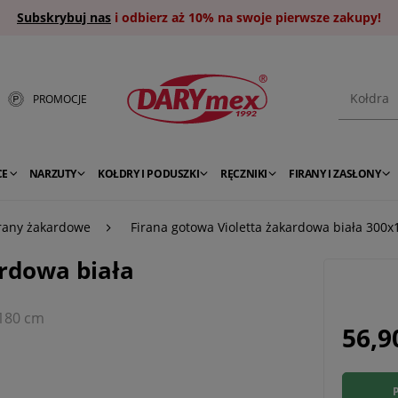
Subskrybuj nas
i odbierz aż 10% na swoje pierwsze zakupy!
PROMOCJE
CE
NARZUTY
KOŁDRY I PODUSZKI
RĘCZNIKI
FIRANY I ZASŁONY
rany żakardowe
Firana gotowa Violetta żakardowa biała 300x
ardowa biała
x180 cm
56,9