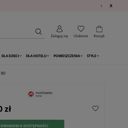
X
Zaloguj się
Ulubione
Koszyk
DLA DZIECI
DLA HOTELU
POMIESZCZENIA
STYLE
180
0 zł
POWIADOM O DOSTĘPNOŚCI