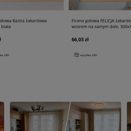
gotowa Bastia żakardowa
Firana gotowa FELICJA żakard
 biała
wzorem na samym dole, 300x1
biała
ł
66,03 zł
łka 24h
wysyłka 24h