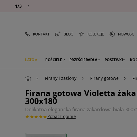
1/3
KONTAKT
BLOG
KOLEKCJE
NOWOŚĆ
LATO
POŚCIELE
PRZEŚCIERADŁA
POSZEWKI
KO
PREMIUM
SEZON
DEKORACJE
Firany i zasłony
Firany gotowe
Fi
Firana gotowa Violetta żak
300x180
Delikatna elegancka firana żakardowa biała 300
★★★★★
Zobacz opinie