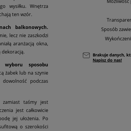
Możliwość 
go wysiłku. Wnętrza
chają ten wzór.
Transpare
nach balkonowych.
Sposób zawie
ie, lecz nie zaszkodzi
Wykończeni
niałą aranżacją okna,
ą dekoracją.
Brakuje danych, kt
Napisz do nas!
ć wyboru sposobu
ą żabek lub na szynie
a dowolność podczas
zamiast taśmy jest
zenia jest całkowicie
bodę jej ułożenia. Po
sufitową o szerokości