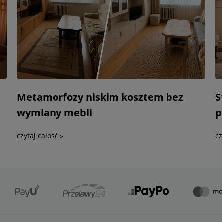
Metamorfozy niskim kosztem bez
S
wymiany mebli
p
czytaj całość »
cz