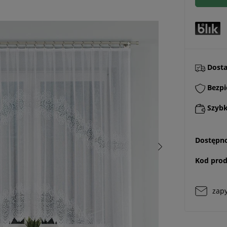
Dostaw
Bezpi
Szybki
Dostępno
Kod prod
zapy