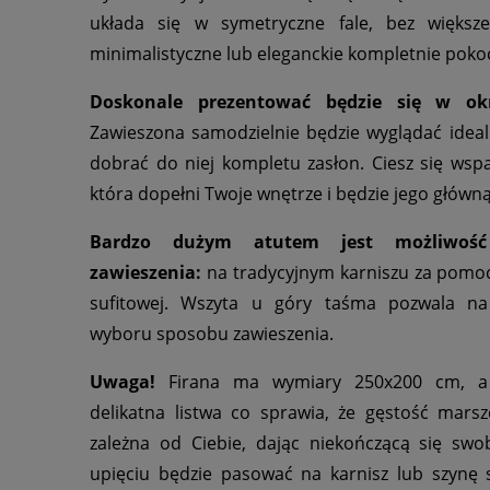
układa się w symetryczne fale, bez większe
minimalistyczne lub eleganckie kompletnie poko
Doskonale prezentować będzie się w ok
Zawieszona samodzielnie będzie wyglądać idealn
dobrać do niej kompletu zasłon. Ciesz się wspa
która dopełni Twoje wnętrze i będzie jego główn
Bardzo dużym atutem jest możliwoś
zawieszenia:
na tradycyjnym karniszu za pomoc
sufitowej. Wszyta u góry taśma pozwala n
wyboru sposobu zawieszenia.
Uwaga!
Firana ma wymiary 250x200 cm, a 
delikatna listwa co sprawia, że gęstość marszc
zależna od Ciebie, dając niekończącą się swo
upięciu będzie pasować na karnisz lub szynę 