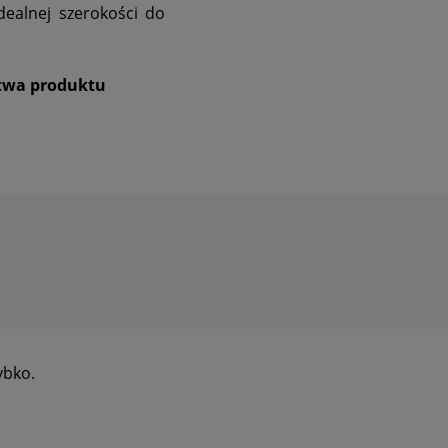
dealnej szerokości do
stwa produktu
ybko.