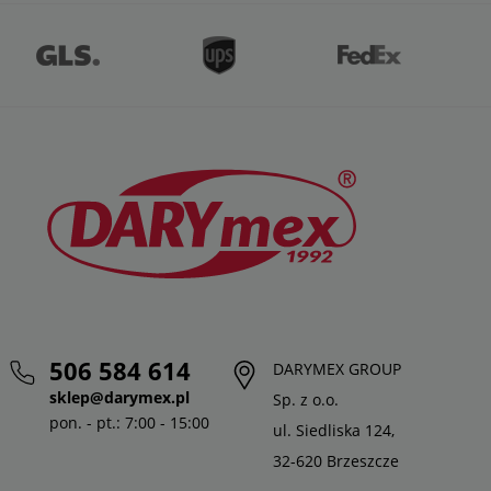
506 584 614
DARYMEX GROUP
sklep@darymex.pl
Sp. z o.o.
pon. - pt.: 7:00 - 15:00
ul. Siedliska 124,
32-620 Brzeszcze