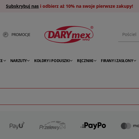
Subskrybuj nas
i odbierz aż 10% na swoje pierwsze zakupy!
PROMOCJE
CE
NARZUTY
KOŁDRY I PODUSZKI
RĘCZNIKI
FIRANY I ZASŁONY