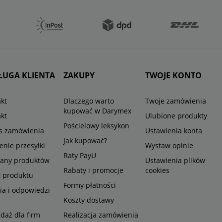
ŁUGA KLIENTA
ZAKUPY
TWOJE KONTO
kt
Dlaczego warto
Twoje zamówienia
kupować w Darymex
kt
Ulubione produkty
Pościelowy leksykon
us zamówienia
Ustawienia konta
Jak kupować?
enie przesyłki
Wystaw opinie
Raty PayU
any produktów
Ustawienia plików
Rabaty i promocje
cookies
t produktu
Formy płatności
ia i odpowiedzi
Koszty dostawy
daż dla firm
Realizacja zamówienia