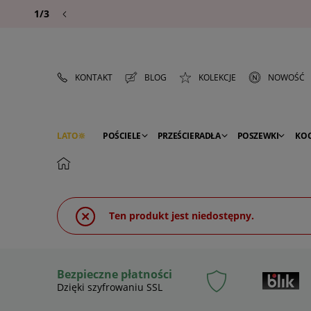
1/3
KONTAKT
BLOG
KOLEKCJE
NOWOŚĆ
LATO
POŚCIELE
PRZEŚCIERADŁA
POSZEWKI
KO
PREMIUM
SEZON
DEKORACJE
Ten produkt jest niedostępny.
Bezpieczne płatności
Dzięki szyfrowaniu SSL