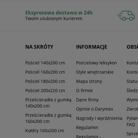
Ekspresowa dostawa w 24h
Twoim ulubionym kurierem
NA SKRÓTY
INFORMACJE
OBS
Pościel 140x200 cm
Pościelowy leksykon
Konta
Pościel 160x200 cm
Style wnętrzarskie
Konta
Pościel 180x200 cm
Mapa strony
Stat
Pościel 200x220 cm
O firmie
Śledz
Prześcieradła z gumką
Dane firmy
Wymi
140x200 cm
Opinie o Darymex
Zwro
Prześcieradła z gumką
Nagrody i wyróżnienia
Pytan
160x200 cm
FAQ
Regulamin
Kołdry 160x200 cm
Sprze
Regulamin -