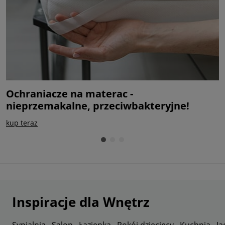
Ochraniacze na materac -
M
nieprzemakalne, przeciwbakteryjne!
c
kup teraz
s
Inspiracje dla Wnętrz