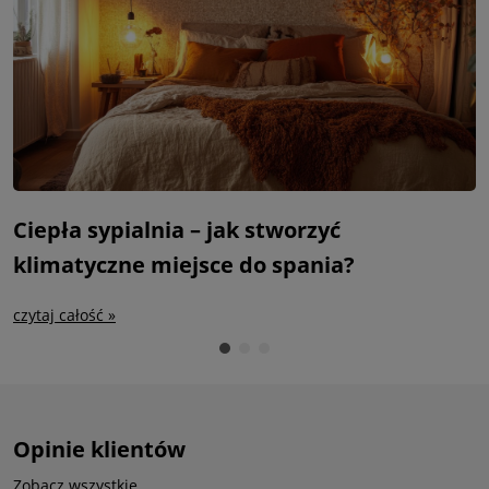
Ciepła sypialnia – jak stworzyć
S
klimatyczne miejsce do spania?
m
czytaj całość »
c
Opinie klientów
Zobacz wszystkie