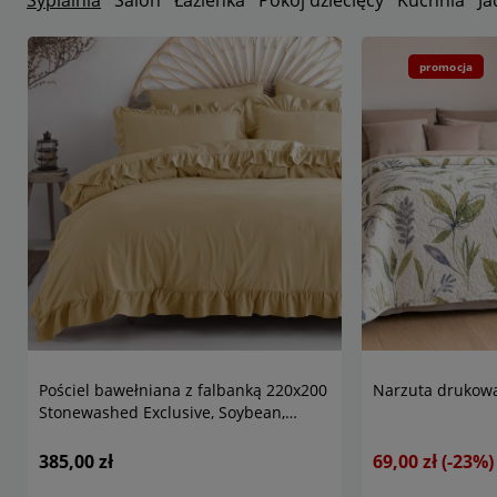
Sypialnia
Salon
Łazienka
Pokój dziecięcy
Kuchnia
Ja
promocja
Pościel bawełniana z falbanką 220x200
Narzuta drukowa
Stonewashed Exclusive, Soybean,
kremowa
385,00 zł
69,00 zł
(-23%)