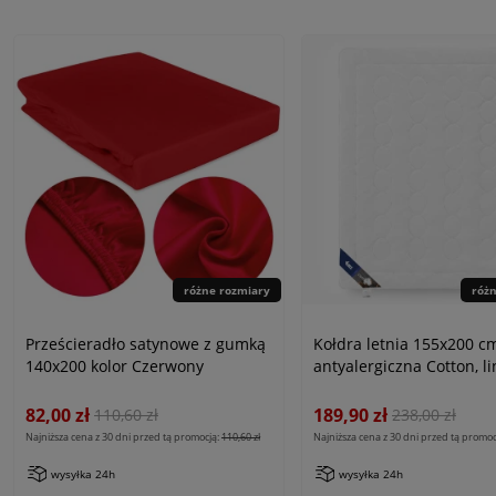
różne rozmiary
róż
Prześcieradło satynowe z gumką
Kołdra letnia 155x200 c
140x200 kolor Czerwony
antyalergiczna Cotton, li
Antiallergic Classic
82,00 zł
189,90 zł
110,60 zł
238,00 zł
Najniższa cena z 30 dni przed tą promocją:
110,60 zł
Najniższa cena z 30 dni przed tą promoc
wysyłka 24h
wysyłka 24h