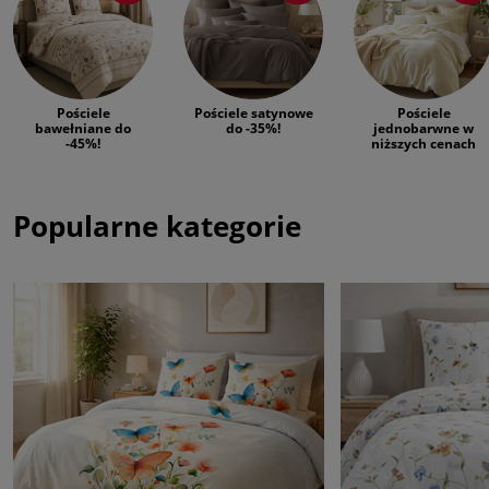
Pościele
Pościele satynowe
Pościele
bawełniane do
do -35%!
jednobarwne w
-45%!
niższych cenach
Popularne kategorie