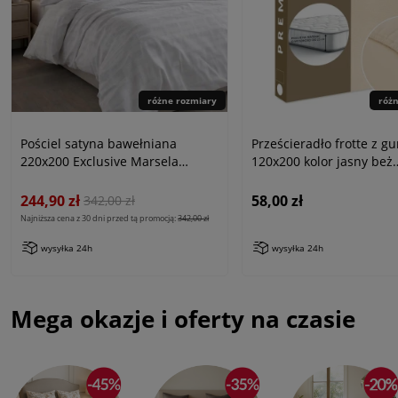
różne rozmiary
róż
Pościel satyna bawełniana
Prześcieradło frotte z g
220x200 Exclusive Marsela
120x200 kolor jasny beż
White, biała w kratkę
PREMIUM
244,90 zł
58,00 zł
342,00 zł
Najniższa cena z 30 dni przed tą promocją:
342,00 zł
wysyłka 24h
wysyłka 24h
Mega okazje i oferty na czasie