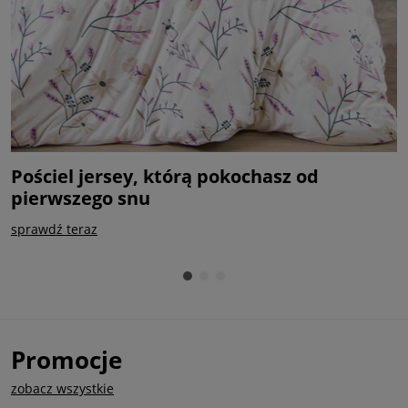
Pościel jersey, którą pokochasz od
P
pierwszego snu
k
sprawdź teraz
k
Promocje
zobacz wszystkie