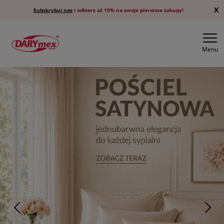
X
Subskrybuj nas
i odbierz aż 10% na swoje pierwsze zakupy!
Menu