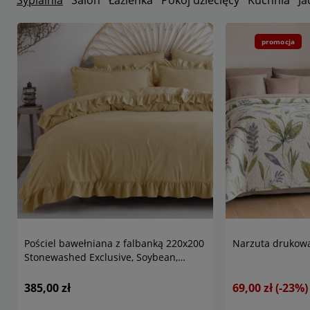
Sypialnia
Salon
Łazienka
Pokój dziecięcy
Kuchnia
Ja
promocja
Pościel bawełniana z falbanką 220x200
Narzuta drukowa
Stonewashed Exclusive, Soybean,
kremowa
385,00 zł
69,00 zł
(-23%)