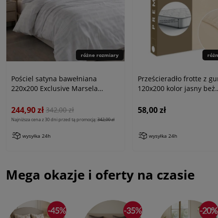
różne rozmiary
róż
Pościel satyna bawełniana
Prześcieradło frotte z g
220x200 Exclusive Marsela
120x200 kolor jasny beż
White, biała w kratkę
PREMIUM
244,90 zł
58,00 zł
342,00 zł
Najniższa cena z 30 dni przed tą promocją:
342,00 zł
wysyłka 24h
wysyłka 24h
Mega okazje i oferty na czasie