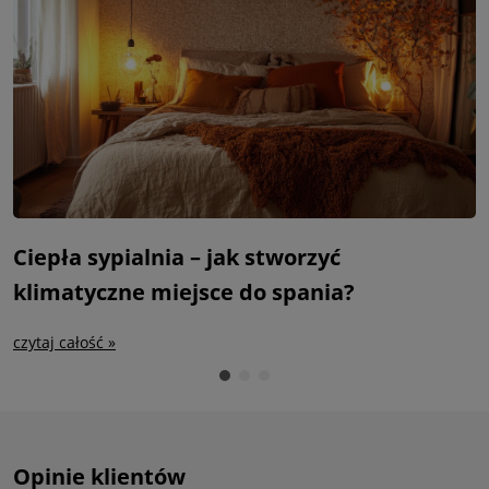
Ciepła sypialnia – jak stworzyć
S
klimatyczne miejsce do spania?
m
czytaj całość »
c
Opinie klientów