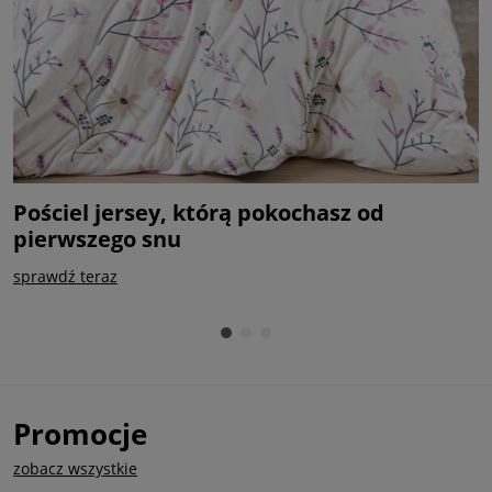
Pościel jersey, którą pokochasz od
P
pierwszego snu
k
sprawdź teraz
k
Promocje
zobacz wszystkie