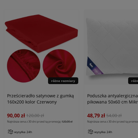
różne rozmiary
róż
Prześcieradło satynowe z gumką
Poduszka antyalergiczna
160x200 kolor Czerwony
pikowana 50x60 cm Mikr
biała, linia Antiallergic C
90,00 zł
48,79 zł
120,00 zł
54,00 zł
Najniższa cena z 30 dni przed tą promocją:
120,00 zł
Najniższa cena z 30 dni przed tą promoc
wysyłka 24h
wysyłka 24h