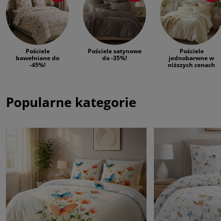
Pościele
Pościele satynowe
Pościele
bawełniane do
do -35%!
jednobarwne w
-45%!
niższych cenach
Popularne kategorie