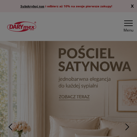
X
Subskrybuj nas
i odbierz aż 10% na swoje pierwsze zakupy!
Menu