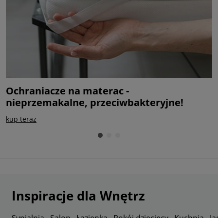
Ochraniacze na materac -
M
nieprzemakalne, przeciwbakteryjne!
c
kup teraz
s
Inspiracje dla Wnętrz