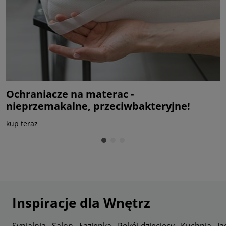
Ochraniacze na materac -
M
nieprzemakalne, przeciwbakteryjne!
c
kup teraz
s
Inspiracje dla Wnętrz