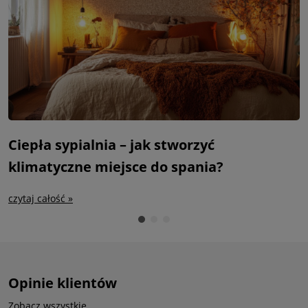
Ciepła sypialnia – jak stworzyć
S
klimatyczne miejsce do spania?
m
czytaj całość »
c
Opinie klientów
Zobacz wszystkie