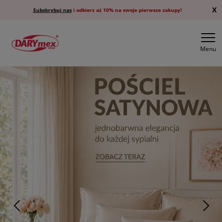
X
Subskrybuj nas
i odbierz aż 10% na swoje pierwsze zakupy!
Menu