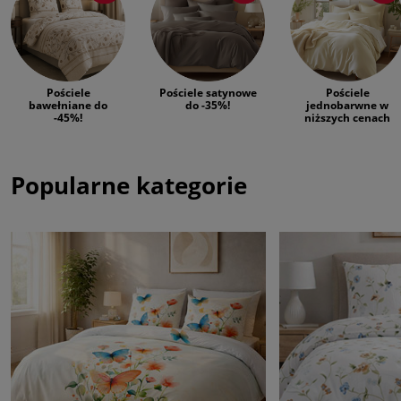
Pościele
Pościele satynowe
Pościele
bawełniane do
do -35%!
jednobarwne w
-45%!
niższych cenach
Popularne kategorie