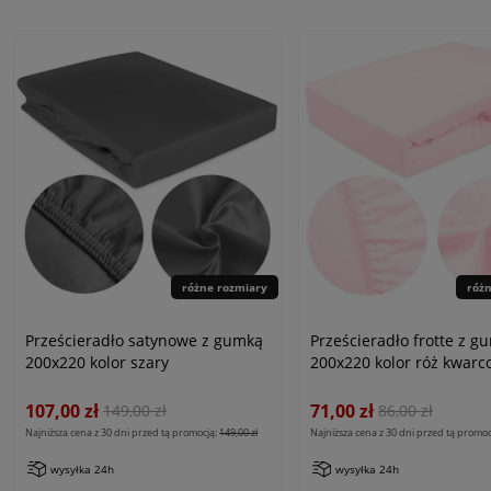
różne rozmiary
róż
Prześcieradło satynowe z gumką
Prześcieradło frotte z g
200x220 kolor szary
200x220 kolor róż kwarc
107,00 zł
71,00 zł
149,00 zł
86,00 zł
Najniższa cena z 30 dni przed tą promocją:
149,00 zł
Najniższa cena z 30 dni przed tą promoc
wysyłka 24h
wysyłka 24h