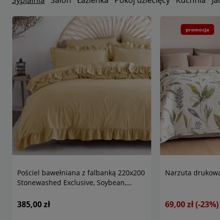
Sypialnia
Salon
Łazienka
Pokój dziecięcy
Kuchnia
Ja
promocja
Pościel bawełniana z falbanką 220x200
Narzuta drukowa
Stonewashed Exclusive, Soybean,
kremowa
385,00 zł
69,00 zł
(-23%)