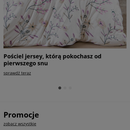
Pościel jersey, którą pokochasz od
P
pierwszego snu
k
sprawdź teraz
k
Promocje
zobacz wszystkie