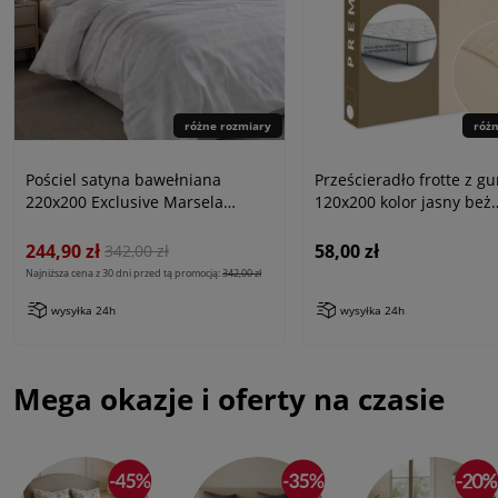
różne rozmiary
róż
Pościel satyna bawełniana
Prześcieradło frotte z g
220x200 Exclusive Marsela
120x200 kolor jasny beż
White, biała w kratkę
PREMIUM
244,90 zł
58,00 zł
342,00 zł
Najniższa cena z 30 dni przed tą promocją:
342,00 zł
wysyłka 24h
wysyłka 24h
Mega okazje i oferty na czasie