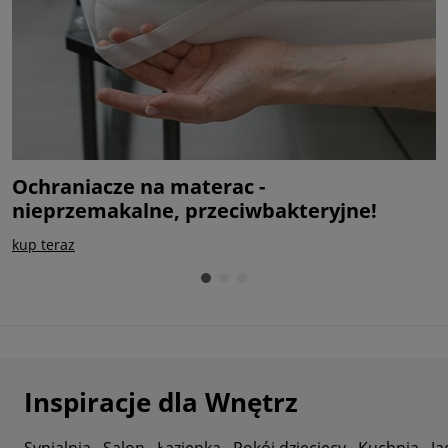
Ochraniacze na materac -
M
nieprzemakalne, przeciwbakteryjne!
c
kup teraz
s
Inspiracje dla Wnętrz