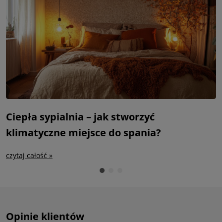
Ciepła sypialnia – jak stworzyć
S
klimatyczne miejsce do spania?
m
czytaj całość »
c
Opinie klientów