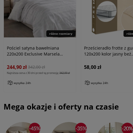
różne rozmiary
róż
Pościel satyna bawełniana
Prześcieradło frotte z g
220x200 Exclusive Marsela
120x200 kolor jasny beż
White, biała w kratkę
PREMIUM
244,90 zł
58,00 zł
342,00 zł
Najniższa cena z 30 dni przed tą promocją:
342,00 zł
wysyłka 24h
wysyłka 24h
Mega okazje i oferty na czasie