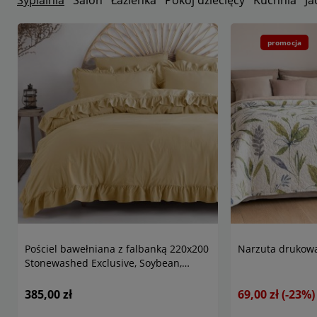
Sypialnia
Salon
Łazienka
Pokój dziecięcy
Kuchnia
Ja
promocja
Pościel bawełniana z falbanką 220x200
Narzuta drukowa
Stonewashed Exclusive, Soybean,
kremowa
385,00 zł
69,00 zł
(-23%)