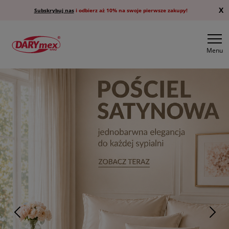
X
Subskrybuj nas
i odbierz aż 10% na swoje pierwsze zakupy!
Menu