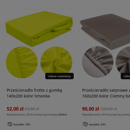
różne rozmiary
róż
Prześcieradło frotte z gumką
Prześcieradło satynowe
140x200 kolor limonka
160x200 kolor Ciemny b
52,00 zł
90,00 zł
63,00 zł
120,00 zł
Najniższa cena z 30 dni przed tą promocją:
63,00 zł
Najniższa cena z 30 dni przed tą promoc
wysyłka 24h
wysyłka 24h