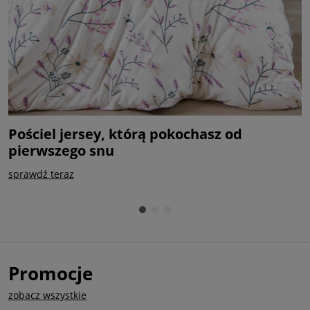
Pościel jersey, którą pokochasz od
P
pierwszego snu
k
sprawdź teraz
k
Promocje
zobacz wszystkie