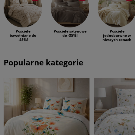
Pościele
Pościele satynowe
Pościele
bawełniane do
do -35%!
jednobarwne w
-45%!
niższych cenach
Popularne kategorie