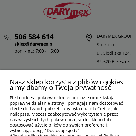
506 584 614
DARYMEX GROUP
sklep@darymex.pl
Sp. z o.o.
pon. - pt.: 7:00 - 15:00
ul. Siedliska 124,
32-620 Brzeszcze
Nasz sklep korzysta z plików cookies,
a my dbamy o Twoją prywatność
Pliki cookies i pokrewne im technologie umożliwiają
poprawne działanie strony i pomagają nam dostosować
ofertę do Twoich potrzeb, aby była ona dla Ciebie jak
najlepsza. Możesz zaakceptować wykorzystanie przez
nas wszystkich tych plików i przejść do sklepu lub
dostosować użycie plików do swoich preferencji,
wybierając opcję "Dostosuj zgody".
PLN
PL
Więcej o plikach cookies przeczytasz w naszej Polityce