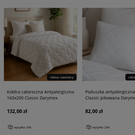
różne rozmiary
róż
Kołdra całoroczna Antyalergiczna
Poduszka antyalergiczna
160x200 Classic Darymex
Classic pikowana Darym
132,00 zł
82,00 zł
wysyłka 24h
wysyłka 24h