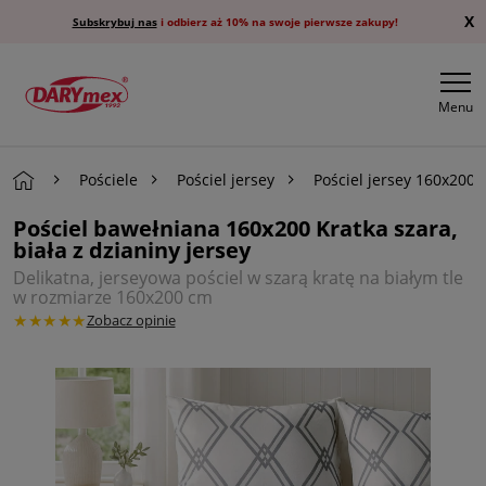
X
Subskrybuj nas
i odbierz aż 10% na swoje pierwsze zakupy!
Menu
Pościele
Pościel jersey
Pościel jersey 160x200
Pościel bawełniana 160x200 Kratka szara,
biała z dzianiny jersey
Delikatna, jerseyowa pościel w szarą kratę na białym tle
w rozmiarze 160x200 cm
★★★★★
Zobacz opinie