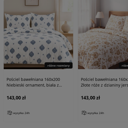
różne rozmiary
róż
Pościel bawełniana 160x200
Pościel bawełniana 160
Niebieski ornament, biała z
Złote róże z dzianiny jer
dzianiny jersey
143,00 zł
143,00 zł
wysyłka 24h
wysyłka 24h