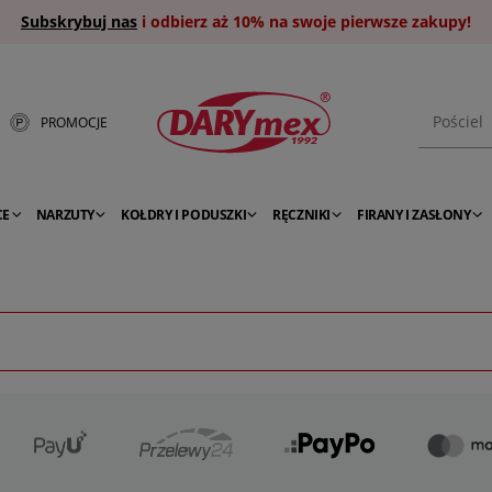
Subskrybuj nas
i odbierz aż 10% na swoje pierwsze zakupy!
PROMOCJE
CE
NARZUTY
KOŁDRY I PODUSZKI
RĘCZNIKI
FIRANY I ZASŁONY