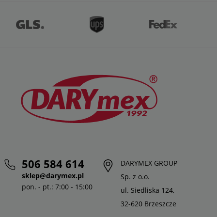
506 584 614
DARYMEX GROUP
sklep@darymex.pl
Sp. z o.o.
pon. - pt.: 7:00 - 15:00
ul. Siedliska 124,
32-620 Brzeszcze