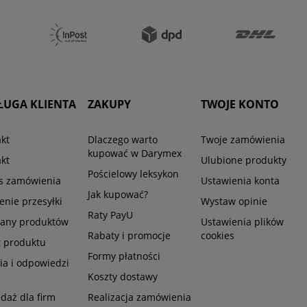
ŁUGA KLIENTA
ZAKUPY
TWOJE KONTO
kt
Dlaczego warto
Twoje zamówienia
kupować w Darymex
kt
Ulubione produkty
Pościelowy leksykon
us zamówienia
Ustawienia konta
Jak kupować?
enie przesyłki
Wystaw opinie
Raty PayU
any produktów
Ustawienia plików
Rabaty i promocje
cookies
t produktu
Formy płatności
ia i odpowiedzi
Koszty dostawy
daż dla firm
Realizacja zamówienia