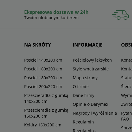
Ekspresowa dostawa w 24h
Twoim ulubionym kurierem
NA SKRÓTY
INFORMACJE
OBS
Pościel 140x200 cm
Pościelowy leksykon
Konta
Pościel 160x200 cm
Style wnętrzarskie
Konta
Pościel 180x200 cm
Mapa strony
Stat
Pościel 200x220 cm
O firmie
Śledz
Prześcieradła z gumką
Dane firmy
Wymi
140x200 cm
Opinie o Darymex
Zwro
Prześcieradła z gumką
Nagrody i wyróżnienia
Pytan
160x200 cm
FAQ
Regulamin
Kołdry 160x200 cm
Sprze
Regulamin -