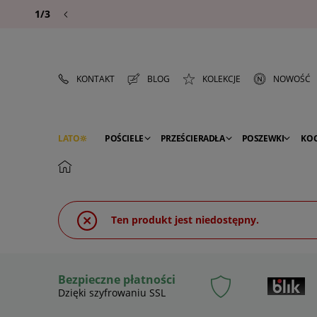
1/3
KONTAKT
BLOG
KOLEKCJE
NOWOŚĆ
LATO
POŚCIELE
PRZEŚCIERADŁA
POSZEWKI
KO
PREMIUM
SEZON
DEKORACJE
Ten produkt jest niedostępny.
Bezpieczne płatności
Dzięki szyfrowaniu SSL