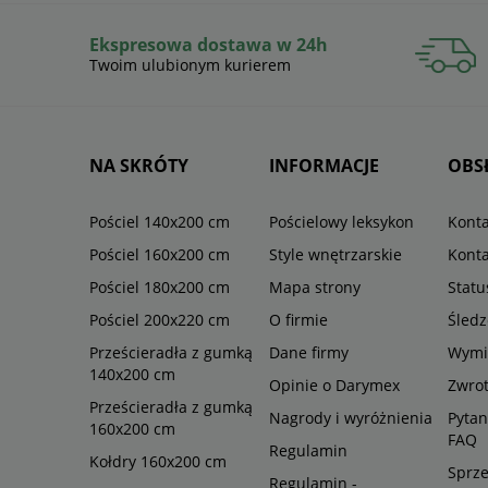
Ekspresowa dostawa w 24h
Twoim ulubionym kurierem
NA SKRÓTY
INFORMACJE
OBS
Pościel 140x200 cm
Pościelowy leksykon
Konta
Pościel 160x200 cm
Style wnętrzarskie
Konta
Pościel 180x200 cm
Mapa strony
Stat
Pościel 200x220 cm
O firmie
Śledz
Prześcieradła z gumką
Dane firmy
Wymi
140x200 cm
Opinie o Darymex
Zwro
Prześcieradła z gumką
Nagrody i wyróżnienia
Pytan
160x200 cm
FAQ
Regulamin
Kołdry 160x200 cm
Sprze
Regulamin -