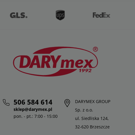
506 584 614
DARYMEX GROUP
sklep@darymex.pl
Sp. z o.o.
pon. - pt.: 7:00 - 15:00
ul. Siedliska 124,
32-620 Brzeszcze