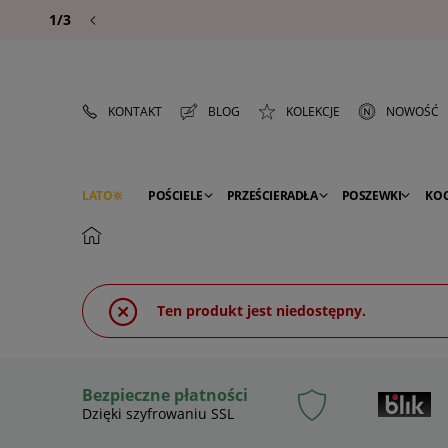
1/3
KONTAKT
BLOG
KOLEKCJE
NOWOŚĆ
LATO
POŚCIELE
PRZEŚCIERADŁA
POSZEWKI
KO
PREMIUM
SEZON
DEKORACJE
Ten produkt jest niedostępny.
Bezpieczne płatności
Dzięki szyfrowaniu SSL