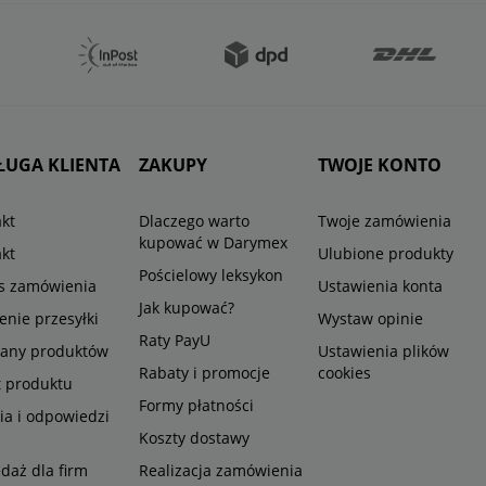
ŁUGA KLIENTA
ZAKUPY
TWOJE KONTO
kt
Dlaczego warto
Twoje zamówienia
kupować w Darymex
kt
Ulubione produkty
Pościelowy leksykon
us zamówienia
Ustawienia konta
Jak kupować?
enie przesyłki
Wystaw opinie
Raty PayU
any produktów
Ustawienia plików
Rabaty i promocje
cookies
t produktu
Formy płatności
ia i odpowiedzi
Koszty dostawy
daż dla firm
Realizacja zamówienia