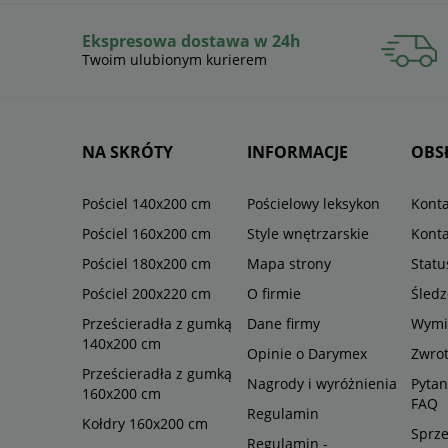
Ekspresowa dostawa w 24h
Twoim ulubionym kurierem
NA SKRÓTY
INFORMACJE
OBS
Pościel 140x200 cm
Pościelowy leksykon
Konta
Pościel 160x200 cm
Style wnętrzarskie
Konta
Pościel 180x200 cm
Mapa strony
Stat
Pościel 200x220 cm
O firmie
Śledz
Prześcieradła z gumką
Dane firmy
Wymi
140x200 cm
Opinie o Darymex
Zwro
Prześcieradła z gumką
Nagrody i wyróżnienia
Pytan
160x200 cm
FAQ
Regulamin
Kołdry 160x200 cm
Sprze
Regulamin -