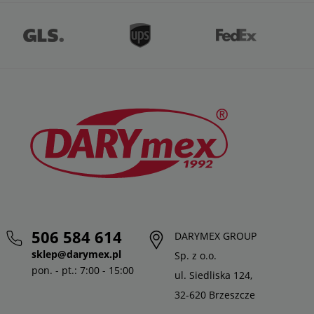
506 584 614
DARYMEX GROUP
sklep@darymex.pl
Sp. z o.o.
pon. - pt.: 7:00 - 15:00
ul. Siedliska 124,
32-620 Brzeszcze