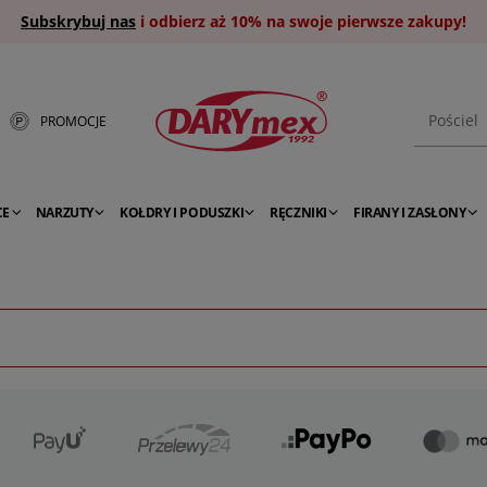
Subskrybuj nas
i odbierz aż 10% na swoje pierwsze zakupy!
PROMOCJE
CE
NARZUTY
KOŁDRY I PODUSZKI
RĘCZNIKI
FIRANY I ZASŁONY