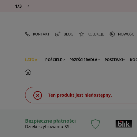
1/3
KONTAKT
BLOG
KOLEKCJE
NOWOŚĆ
LATO
POŚCIELE
PRZEŚCIERADŁA
POSZEWKI
KO
PREMIUM
SEZON
DEKORACJE
Ten produkt jest niedostępny.
Bezpieczne płatności
Dzięki szyfrowaniu SSL