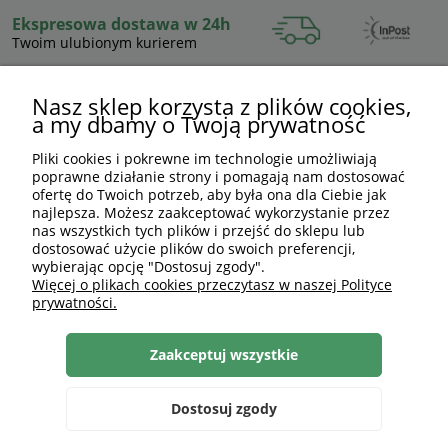
Ekspresowa dostawa w 24h
Twoim ulubionym kurierem
Nasz sklep korzysta z plików cookies,
NA SKRÓTY
a my dbamy o Twoją prywatność
Pliki cookies i pokrewne im technologie umożliwiają
INFORMACJE
poprawne działanie strony i pomagają nam dostosować
ofertę do Twoich potrzeb, aby była ona dla Ciebie jak
OBSŁUGA KLIENTA
najlepsza. Możesz zaakceptować wykorzystanie przez
nas wszystkich tych plików i przejść do sklepu lub
dostosować użycie plików do swoich preferencji,
ZAKUPY
wybierając opcję "Dostosuj zgody".
Więcej o plikach cookies przeczytasz w naszej Polityce
TWOJE KONTO
prywatności.
Zaakceptuj wszystkie
Dostosuj zgody