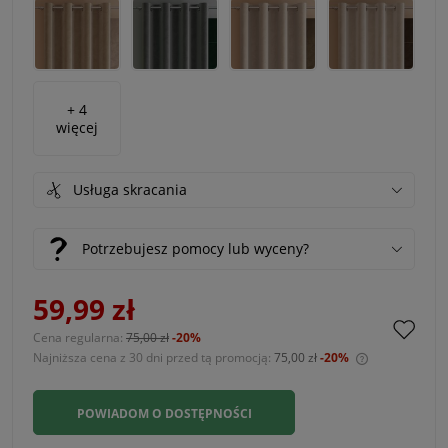
+ 4
więcej
Usługa skracania
Potrzebujesz pomocy lub wyceny?
59,99 zł
Cena regularna:
75,00 zł
-20%
Najniższa cena z 30 dni przed tą promocją:
75,00 zł
-20%
Jeżeli produ
30 dni, wyśw
POWIADOM O DOSTĘPNOŚCI
momentu, ki
sprzedaży.