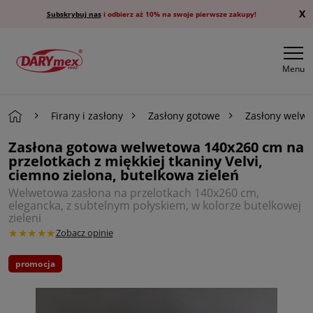
X
Subskrybuj nas
i odbierz aż 10% na swoje pierwsze zakupy!
Menu
Firany i zasłony
Zasłony gotowe
Zasłony welw
Zasłona gotowa welwetowa 140x260 cm na
przelotkach z miękkiej tkaniny Velvi,
ciemno zielona, butelkowa zieleń
Welwetowa zasłona na przelotkach 140x260 cm,
elegancka, z subtelnym połyskiem, w kolorze butelkowej
zieleni
★★★★★
Zobacz opinie
promocja