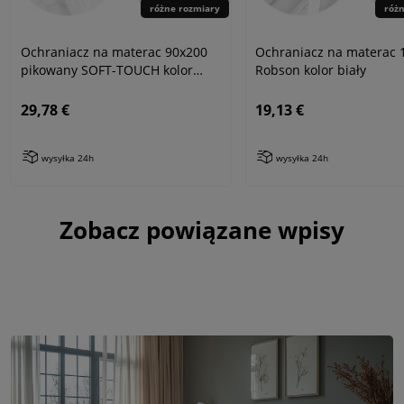
różne rozmiary
róż
Ochraniacz na materac 90x200
Ochraniacz na materac 
pikowany SOFT-TOUCH kolor
Robson kolor biały
biały
29,78 €
19,13 €
wysyłka 24h
wysyłka 24h
Zobacz powiązane wpisy