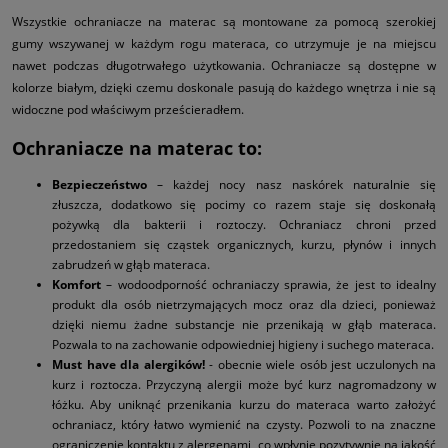
Wszystkie ochraniacze na materac są montowane za pomocą szerokiej
gumy wszywanej w każdym rogu materaca, co utrzymuje je na miejscu
nawet podczas długotrwałego użytkowania. Ochraniacze są dostępne w
kolorze białym, dzięki czemu doskonale pasują do każdego wnętrza i nie są
widoczne pod właściwym prześcieradłem.
Ochraniacze na materac to:
Bezpieczeństwo
– każdej nocy nasz naskórek naturalnie się
złuszcza, dodatkowo się pocimy co razem staje się doskonałą
pożywką dla bakterii i roztoczy. Ochraniacz chroni przed
przedostaniem się cząstek organicznych, kurzu, płynów i innych
zabrudzeń w głąb materaca.
Komfort
– wodoodporność ochraniaczy sprawia, że jest to idealny
produkt dla osób nietrzymających mocz oraz dla dzieci, ponieważ
dzięki niemu żadne substancje nie przenikają w głąb materaca.
Pozwala to na zachowanie odpowiedniej higieny i suchego materaca.
Must have dla alergików!
- obecnie wiele osób jest uczulonych na
kurz i roztocza. Przyczyną alergii może być kurz nagromadzony w
łóżku. Aby uniknąć przenikania kurzu do materaca warto założyć
ochraniacz, który łatwo wymienić na czysty. Pozwoli to na znaczne
ograniczenie kontaktu z alergenami, co wpłynie pozytywnie na jakość