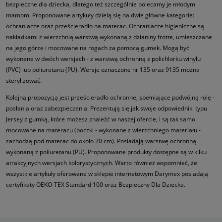
bezpieczne dla dziecka, dlatego też szczególnie polecamy je młodym
mamom. Proponowane artykuły dzielą się na dwie główne kategorie:
ochraniacze oraz prześcieradło na materac. Ochraniacze higieniczne są
nakładkami z wierzchnią warstwą wykonaną z dzianiny frotte, umieszczane
na jego górze i mocowane na rogach za pomocą gumek. Mogą być
wykonane w dwóch wersjach - z warstwą ochronną z polichlorku winylu
(PVC) lub poliuretanu (PU). Wersje oznaczone nr 135 oraz 9135 można
sterylizować.
Kolejną propozycją jest prześcieradło ochronne, spełniające podwójną rolę -
posłania oraz zabezpieczenia. Prezentują się jak swoje odpowiedniki typu
Jersey z gumką, które możesz znaleźć w naszej ofercie, i są tak samo
mocowane na materacu (boczki - wykonane z wierzchniego materiału -
zachodzą pod materac do około 20 cm). Posiadają warstwę ochronną
wykonaną z poliuretanu (PU). Proponowane produkty dostępne są w kilku
atrakcyjnych wersjach kolorystycznych. Warto również wspomnieć, że
wszystkie artykuły oferowane w sklepie internetowym Darymex posiadają
certyfikaty OEKO-TEX Standard 100 oraz Bezpieczny Dla Dziecka.