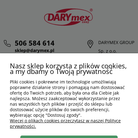
506 584 614
DARYMEX GROUP
sklep@darymex.pl
Sp. z o.o.
pon. - pt.: 7:00 - 15:00
ul. Siedliska 124,
Nasz sklep korzysta z plików cookies,
32-620 Brzeszcze
a my dbamy o Twoją prywatność
Pliki cookies i pokrewne im technologie umożliwiają
poprawne działanie strony i pomagają nam dostosować
ofertę do Twoich potrzeb, aby była ona dla Ciebie jak
najlepsza. Możesz zaakceptować wykorzystanie przez
nas wszystkich tych plików i przejść do sklepu lub
dostosować użycie plików do swoich preferencji,
wybierając opcję "Dostosuj zgody".
Więcej o plikach cookies przeczytasz w naszej Polityce
prywatności.