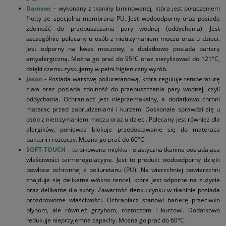
Damson
– wykonany z tkaniny laminowanej, która jest połączeniem
frotty ze specjalną membraną PU. Jest wodoodporny oraz posiada
zdolność do przepuszczania pary wodnej (oddychania). Jest
szczególnie polecany u osób z nietrzymaniem moczu oraz u dzieci.
Jest odporny na kwas moczowy, a dodatkowo posiada barierę
antyalergiczną. Można go prać do 95°C oraz sterylizować do 121°C,
dzięki czemu zyskujemy w pełni higieniczny wyrób.
Jason
- Posiada warstwę poliuretanową, która reguluje temperaturę
ciała oraz posiada zdolność do przepuszczania pary wodnej, czyli
oddychania. Ochraniacz jest nieprzemakalny, a dodatkowo chroni
materac przed zabrudzeniami i kurzem. Doskonale sprawdzi się u
osób z nietrzymaniem moczu oraz u dzieci. Polecany jest również dla
alergików, ponieważ blokuje przedostawanie się do materaca
bakterii i roztoczy. Można go prać do 60°C.
SOFT-TOUCH
– to pikowana miękka i elastyczna tkanina posiadająca
właściwości termoregulacyjne. Jest to produkt wodoodporny dzięki
powłoce ochronnej z poliuretanu (PU). Na wierzchniej powierzchni
znajduje się delikatne włókno tencel, które jest odporne na zużycie
oraz delikatne dla skóry. Zawartość tlenku cynku w tkaninie posiada
prozdrowotne właściwości. Ochraniacz stanowi barierę przeciwko
płynom, ale również grzybom, roztoczom i kurzowi. Dodatkowo
redukuje nieprzyjemne zapachy. Można go prać do 60°C.