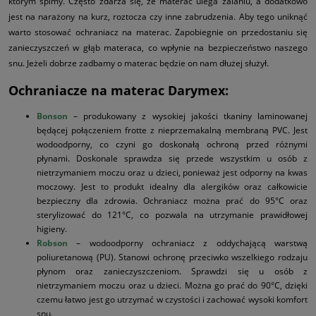
którym śpimy. Często zdarza się, że materac ulega zalaniu, a dodatkowo
jest na narażony na kurz, roztocza czy inne zabrudzenia. Aby tego uniknąć
warto stosować ochraniacz na materac. Zapobiegnie on przedostaniu się
zanieczyszczeń w głąb materaca, co wpłynie na bezpieczeństwo naszego
snu. Jeżeli dobrze zadbamy o materac będzie on nam dłużej służył.
Ochraniacze na materac Darymex:
Bonson
– produkowany z wysokiej jakości tkaniny laminowanej
będącej połączeniem frotte z nieprzemakalną membraną PVC. Jest
wodoodporny, co czyni go doskonałą ochroną przed różnymi
płynami. Doskonale sprawdza się przede wszystkim u osób z
nietrzymaniem moczu oraz u dzieci, ponieważ jest odporny na kwas
moczowy. Jest to produkt idealny dla alergików oraz całkowicie
bezpieczny dla zdrowia. Ochraniacz można prać do 95°C oraz
sterylizować do 121°C, co pozwala na utrzymanie prawidłowej
higieny.
Robson
– wodoodporny ochraniacz z oddychającą warstwą
poliuretanową (PU). Stanowi ochronę przeciwko wszelkiego rodzaju
płynom oraz zanieczyszczeniom. Sprawdzi się u osób z
nietrzymaniem moczu oraz u dzieci. Można go prać do 90°C, dzięki
czemu łatwo jest go utrzymać w czystości i zachować wysoki komfort
snu.