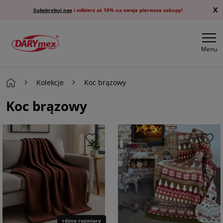
X
Subskrybuj nas
i odbierz aż 10% na swoje pierwsze zakupy!
Menu
Kolekcje
Koc brązowy
Koc brązowy
różne rozmiary