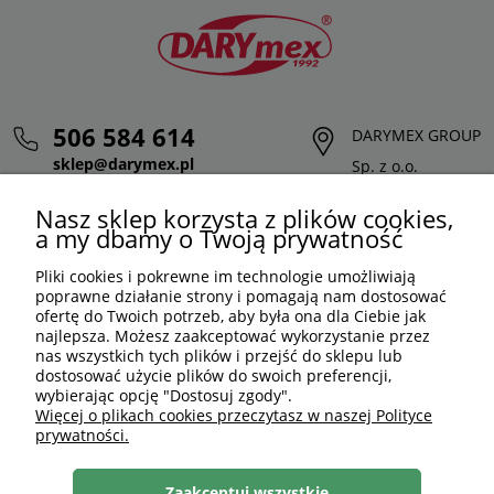
506 584 614
DARYMEX GROUP
sklep@darymex.pl
Sp. z o.o.
pon. - pt.: 7:00 - 15:00
ul. Siedliska 124,
Nasz sklep korzysta z plików cookies,
32-620 Brzeszcze
a my dbamy o Twoją prywatność
Pliki cookies i pokrewne im technologie umożliwiają
poprawne działanie strony i pomagają nam dostosować
ofertę do Twoich potrzeb, aby była ona dla Ciebie jak
najlepsza. Możesz zaakceptować wykorzystanie przez
nas wszystkich tych plików i przejść do sklepu lub
dostosować użycie plików do swoich preferencji,
wybierając opcję "Dostosuj zgody".
Więcej o plikach cookies przeczytasz w naszej Polityce
prywatności.
PLN
PL
Zaakceptuj wszystkie