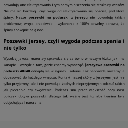
powodują one elektryzowania i tym samym niszczenia się struktury włosów.
Nie ma nic bardziej uciążliwego od elektryzowania się pościeli, pod którą
śpimy. Nasze
poszewki na poduszki z jerseyu
nie powodują takich
problemów, wręcz przeciwnie – wykonanie z 100% bawełny sprawia, że
śpimy spokojnie całą noc.
Poszewki jersey, czyli wygoda podczas spania i
nie tylko
Wysokiej jakości materiały sprawdzą się zarówno w naszym łóżku, jak i na
kanapie – wszędzie tam, gdzie chcemy wypocząć.
Jerseyowe poszewki na
poduszki
40x40
odnajdą się w sypialni i salonie. Tak naprawdę możemy je
dopasować do każdego wnętrza. Kontakt naszej skóry z jerseyem jest nie
tylko przyjemny, ale i nie powoduje żadnych nieprzyjemnych odczuć takich
jak pieczenie czy swędzenie. Podczas snu przez większość nocy nasz
policzek dotyka poszewki, dlatego tak ważne jest to, aby tkanina była
oddychająca i naturalna.