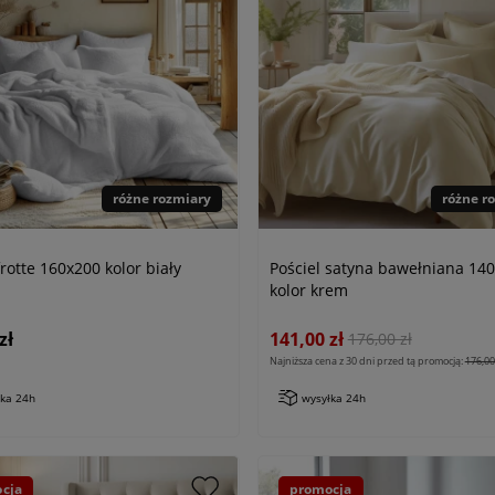
różne rozmiary
różne r
frotte 160x200 kolor biały
Pościel satyna bawełniana 14
kolor krem
zł
141,00 zł
176,00 zł
Najniższa cena z 30 dni przed tą promocją:
176,00 
łka 24h
wysyłka 24h
cja
promocja