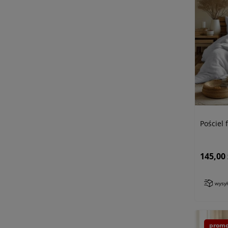
Pościel 
145,00 
wysy
promo