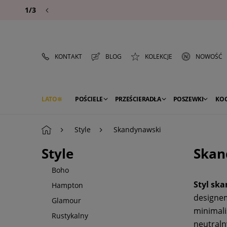
1/3
KONTAKT
BLOG
KOLEKCJE
NOWOŚĆ
LATO
POŚCIELE
PRZEŚCIERADŁA
POSZEWKI
KO
PREMIUM
SEZON
DEKORACJE
Style
Skandynawski
Style
Skan
Boho
Styl sk
Hampton
designem
Glamour
minimali
Rustykalny
neutraln