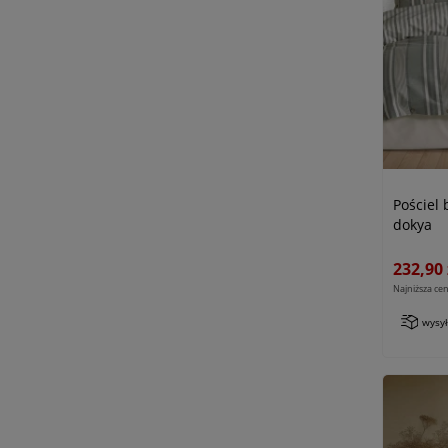
Pościel
dokya
232,90 
Najniższa cen
wysy