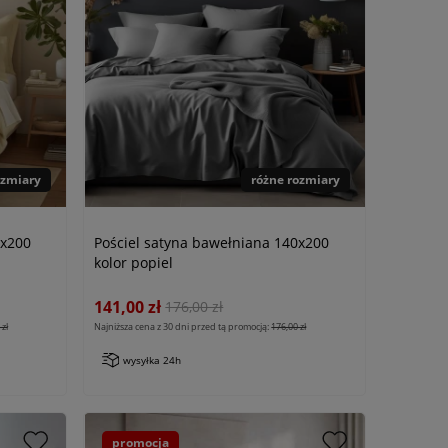
ozmiary
różne rozmiary
0x200
Pościel satyna bawełniana 140x200
kolor popiel
141,00 zł
176,00 zł
zł
Najniższa cena z 30 dni przed tą promocją:
176,00 zł
wysyłka 24h
promocja