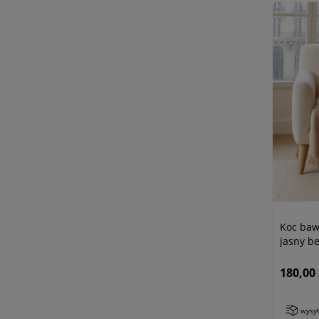
Koc baw
jasny b
180,00 
wysy