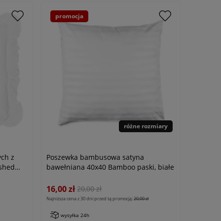
promocja
różne rozmiary
ch z
Poszewka bambusowa satyna
shed
bawełniana 40x40 Bamboo paski, białe
16,00 zł
20,00 zł
Najniższa cena z 30 dni przed tą promocją:
20,00 zł
wysyłka 24h