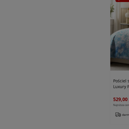
Pościel
Luxury P
biała
529,00 
Najniższa cen
darm