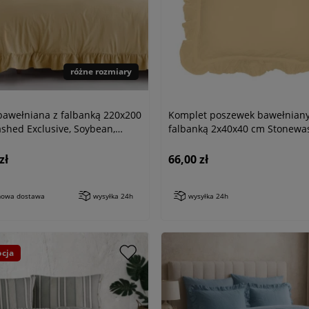
różne rozmiary
 bawełniana z falbanką 220x200
Komplet poszewek bawełniany
shed Exclusive, Soybean,
falbanką 2x40x40 cm Stonewa
a
Exclusive Soybean, kremowa
zł
66,00 zł
owa dostawa
wysyłka 24h
wysyłka 24h
cja