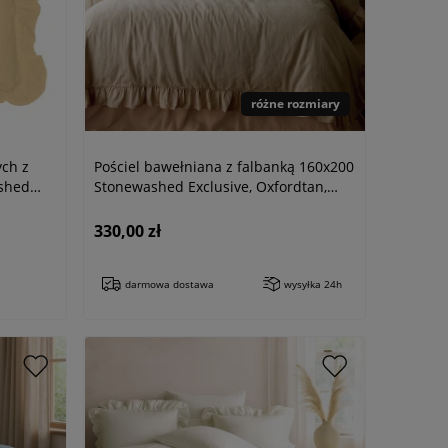
różne rozmiary
ch z
Pościel bawełniana z falbanką 160x200
shed
Stonewashed Exclusive, Oxfordtan,
beżowa
330,00 zł
darmowa dostawa
wysyłka 24h