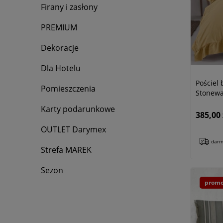
Firany i zasłony
PREMIUM
Dekoracje
Dla Hotelu
Pościel
Pomieszczenia
Stonewa
kremow
Karty podarunkowe
385,00 
OUTLET Darymex
darm
Strefa MAREK
Sezon
promo