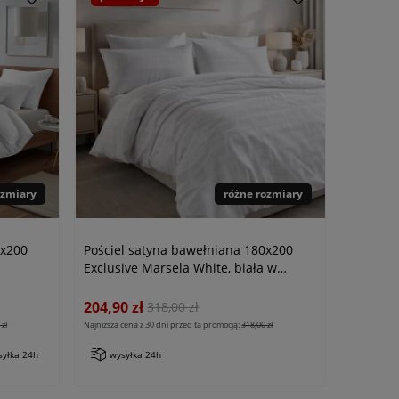
ozmiary
różne rozmiary
0x200
Pościel satyna bawełniana 180x200
Exclusive Marsela White, biała w
kratkę
204,90 zł
318,00 zł
zł
Najniższa cena z 30 dni przed tą promocją:
318,00 zł
syłka 24h
wysyłka 24h