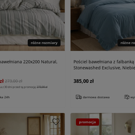
różne rozmiary
różne r
 bawełniana 220x200 Natural,
Pościel bawełniana z falbanką
Stonewashed Exclusive, Niebi
zł
385,00 zł
273,00 zł
a z 30 dni przed tą promocją:
273,00 zł
łka 24h
darmowa dostawa
wy
promocja