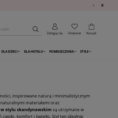
X
Zaloguj się
Ulubione
Koszyk
DLA DZIECI
DLA HOTELU
POMIESZCZENIA
STYLE
ulności, inspirowane naturą i minimalistycznym
 naturalnymi materiałami oraz
ki w stylu skandynawskim
są utrzymane w
epło, komfort i światło. Styl ten idealnie