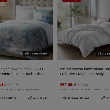
różne rozmiary
różne r
 satyna bawełniana 160x200
Pościel satyna bawełniana 18
remium Belize, niebieska i
Exclusive Cizgili kolor biały
zł
263,00 zł
629,00 zł
322,00 zł
a z 30 dni przed tą promocją:
389,00 zł
Najniższa cena z 30 dni przed tą promocją:
322,00 
owa dostawa
wysyłka 24h
darmowa dostawa
wy