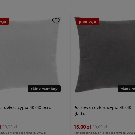
cja
promocja
różne rozmiary
różne r
a dekoracyjna 40x40 ecru,
Poszewka dekoracyjna 40x40 s
gładka
ł
16,00 zł
20,00 zł
20,00 zł
a z 30 dni przed tą promocją:
20,00 zł
Najniższa cena z 30 dni przed tą promocją:
20,00 z