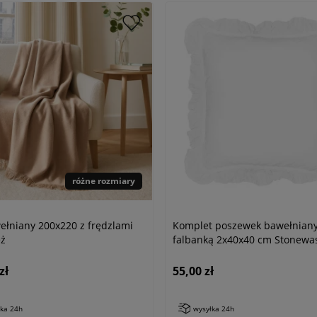
różne rozmiary
ełniany 200x220 z frędzlami
Komplet poszewek bawełniany
eż
falbanką 2x40x40 cm Stonewa
Exclusive Optic white, biała
zł
55,00 zł
łka 24h
wysyłka 24h