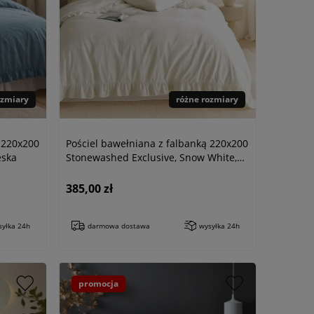
ozmiary
różne rozmiary
 220x200
Pościel bawełniana z falbanką 220x200
eska
Stonewashed Exclusive, Snow White,
biała
385,00 zł
syłka 24h
darmowa dostawa
wysyłka 24h
promocja