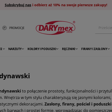
Subskrybuj nas
i odbierz aż 10% na swoje pierwsze zakupy!
PROMOCJE
CE
NARZUTY
KOŁDRY I PODUSZKI
RĘCZNIKI
FIRANY I ZASŁONY
dynawski
andynawski
to połączenie prostoty, funkcjonalności i przyt
. Wnętrza w tym stylu charakteryzują się jasnymi kolorami,
stycznymi dekoracjami.
Zasłony, firany, pościel i podusz
ych barwach i prostej formie, wprowadzając do pomieszczeń ci