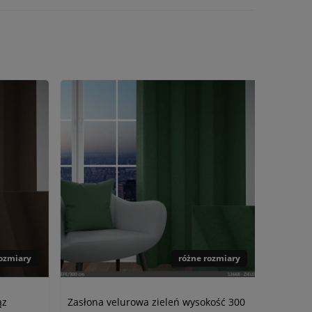
rozmiary
różne rozmiary
ąz
Zasłona velurowa zieleń wysokość 300