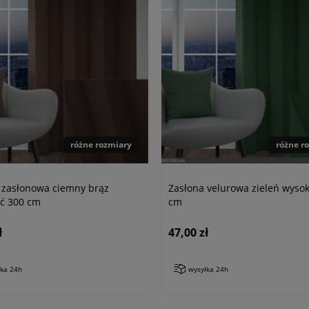
różne rozmiary
różne r
 zasłonowa ciemny brąz
Zasłona velurowa zieleń wyso
ć 300 cm
cm
ł
47,00 zł
łka 24h
wysyłka 24h