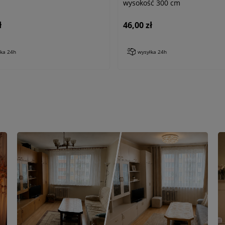
wysokość 300 cm
ł
46,00 zł
łka 24h
wysyłka 24h