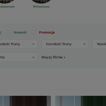
nokolorowe
Welwetowe
j:
Nowość
Promocja
okość firany
Szerokość firany
Wysok
rka
Więcej filtrów +