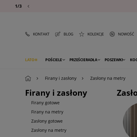
1/3
KONTAKT
BLOG
KOLEKCJE
NOWOŚĆ
LATO
POŚCIELE
PRZEŚCIERADŁA
POSZEWKI
KO
PREMIUM
SEZON
DEKORACJE
Firany i zasłony
Zasłony na metry
Firany i zasłony
Zasł
Firany gotowe
Firany na metry
Zasłony gotowe
Zasłony na metry