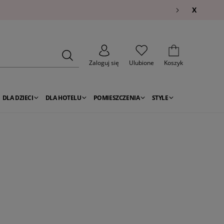
X
Zaloguj się
Ulubione
Koszyk
DLA DZIECI
DLA HOTELU
POMIESZCZENIA
STYLE