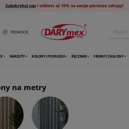
Subskrybuj nas
i odbierz aż 10% na swoje pierwsze zakupy!
PROMOCJE
CE
NARZUTY
KOŁDRY I PODUSZKI
RĘCZNIKI
FIRANY I ZASŁONY
ony na metry