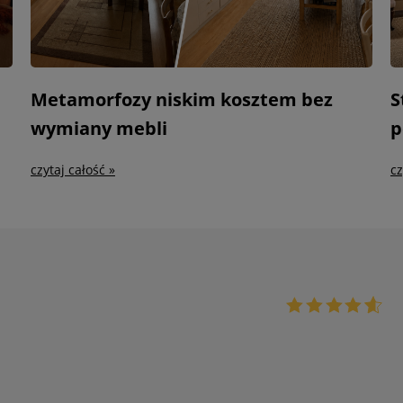
Metamorfozy niskim kosztem bez
S
wymiany mebli
p
czytaj całość »
cz