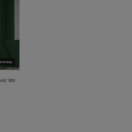
ozmiary
kość 300