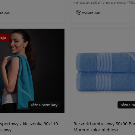
Najniższa cena z 30 dni przed tą promocją:
47,00 z
łka 24h
wysyłka 24h
cja
różne rozmiary
różne r
 sportowy z kieszonką 30x110
Ręcznik bambusowy 50x90 B
usowy
Moreno kolor niebieski