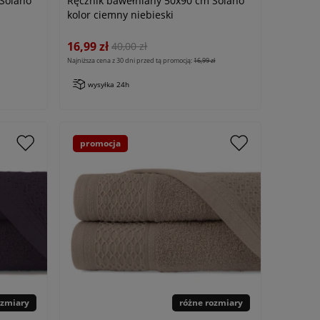
Solano
Ręcznik bawełniany 50x90 cm Solano
kolor ciemny niebieski
16,99 zł
40,00 zł
Najniższa cena z 30 dni przed tą promocją:
16,99 zł
wysyłka 24h
promocja
ozmiary
różne rozmiary