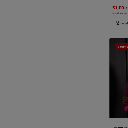
31,00 z
Najniższa cen
wysy
promo