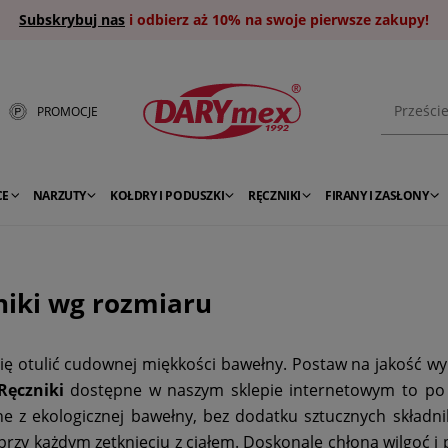
Subskrybuj nas
i odbierz aż 10% na swoje pierwsze zakupy!
PROMOCJE
CE
NARZUTY
KOŁDRY I PODUSZKI
RĘCZNIKI
FIRANY I ZASŁONY
niki wg rozmiaru
ię otulić cudownej miękkości bawełny. Postaw na jakość wyko
Ręczniki
dostępne w naszym sklepie internetowym to po wyj
 z ekologicznej bawełny, bez dodatku sztucznych składni
 przy każdym zetknięciu z ciałem. Doskonale chłoną wilgoć i 