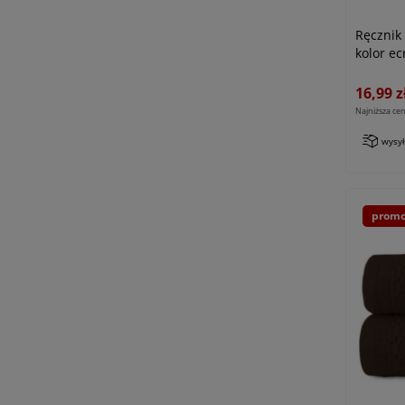
Ręcznik
kolor ec
16,99 z
Najniższa cen
wysy
promo