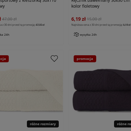
 sportowy z kieszonką 30x110
Ręcznik bawełniany 30x50 cm 
owy
kolor fioletowy
ł
6,19 zł
47,00 zł
15,00 zł
a z 30 dni przed tą promocją:
47,00 zł
Najniższa cena z 30 dni przed tą promocją:
6,19 zł
łka 24h
wysyłka 24h
cja
promocja
różne rozmiary
różne r