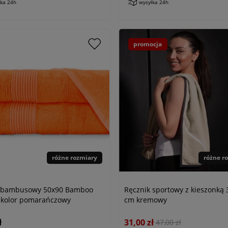
łka 24h
wysyłka 24h
promocja
różne rozmiary
różne r
k bambusowy 50x90 Bamboo
Ręcznik sportowy z kieszonką
kolor pomarańczowy
cm kremowy
ł
31,00 zł
47,00 zł