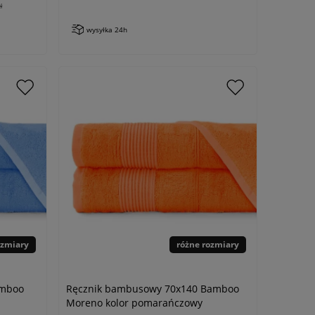
ł
wysyłka 24h
ozmiary
różne rozmiary
amboo
Ręcznik bambusowy 70x140 Bamboo
Moreno kolor pomarańczowy