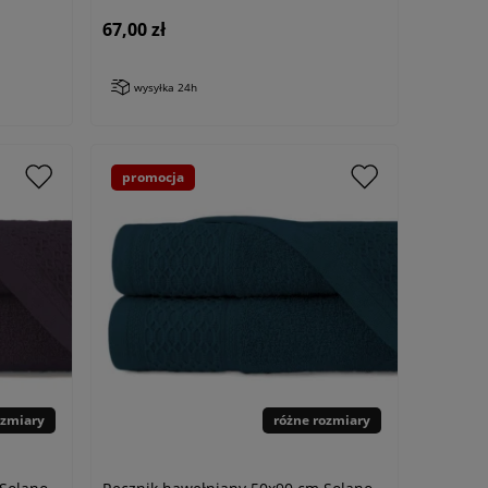
67,00 zł
wysyłka 24h
promocja
ozmiary
różne rozmiary