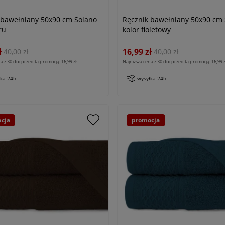
 bawełniany 50x90 cm Solano
Ręcznik bawełniany 50x90 cm 
ru
kolor fioletowy
ł
16,99 zł
40,00 zł
40,00 zł
a z 30 dni przed tą promocją:
16,99 zł
Najniższa cena z 30 dni przed tą promocją:
16,99 z
łka 24h
wysyłka 24h
cja
promocja