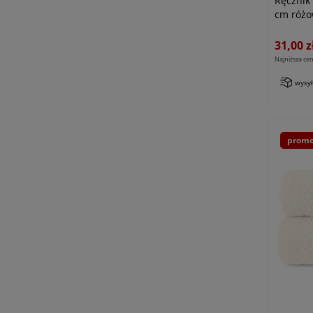
Ręcznik
cm róż
31,00 z
Najniższa cen
wysy
promo