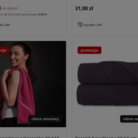
ł
31,00 zł
47,00 zł
a z 30 dni przed tą promocją:
47,00 zł
łka 24h
wysyłka 24h
cja
promocja
różne rozmiary
różne r