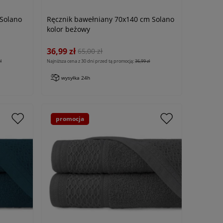
Solano
Ręcznik bawełniany 70x140 cm Solano
kolor beżowy
36,99 zł
65,00 zł
ł
Najniższa cena z 30 dni przed tą promocją:
36,99 zł
wysyłka 24h
promocja