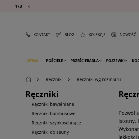
1/3
KONTAKT
BLOG
KOLEKCJE
NOWOŚĆ
LATO
POŚCIELE
PRZEŚCIERADŁA
POSZEWKI
KO
PREMIUM
SEZON
DEKORACJE
Ręczniki
Ręczniki wg rozmiaru
Ręczniki
Ręcz
Ręczniki bawełniane
Pozwól s
Ręczniki bambusowe
istotny.
Ręczniki szybkoschnące
Wykonane
Ręczniki do sauny
lekkości