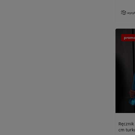
wysy
promo
Ręcznik
cm turk