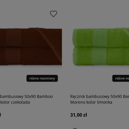
różne rozmiary
różne r
k bambusowy 50x90 Bamboo
Ręcznik bambusowy 50x90 B
kolor czekolada
Moreno kolor limonka
ł
31,00 zł