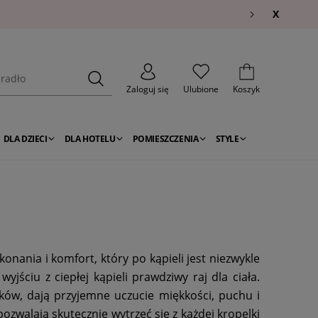
X
Zaloguj się
Ulubione
Koszyk
DLA DZIECI
DLA HOTELU
POMIESZCZENIA
STYLE
nania i komfort, który po kąpieli jest niezwykle
ściu z ciepłej kąpieli prawdziwy raj dla ciała.
ków, dają przyjemne uczucie miękkości, puchu i
pozwalają skutecznie wytrzeć się z każdej kropelki