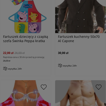
Fartuszek dziecięcy z czapką
Fartuszek kuchenny 50x70
szefa Świnka Peppa kratka
Al Capone
22,00 zł
26,00 zł
30,00 zł
Najniższa cena z 30 dni przed tą promocją:
26,00 zł
wysyłka 24h
wysyłka 24h