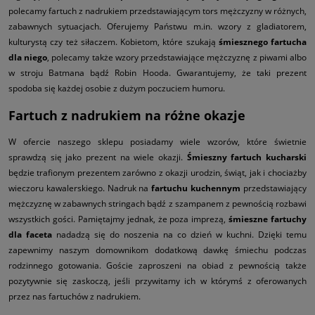
polecamy fartuch z nadrukiem przedstawiającym tors mężczyzny w różnych,
zabawnych sytuacjach. Oferujemy Państwu m.in. wzory z gladiatorem,
kulturystą czy też siłaczem. Kobietom, które szukają
śmiesznego fartucha
dla niego
, polecamy także wzory przedstawiające mężczyznę z piwami albo
w stroju Batmana bądź Robin Hooda. Gwarantujemy, że taki prezent
spodoba się każdej osobie z dużym poczuciem humoru.
Fartuch z nadrukiem na różne okazje
W ofercie naszego sklepu posiadamy wiele wzorów, które świetnie
sprawdzą się jako prezent na wiele okazji.
Śmieszny fartuch kucharski
będzie trafionym prezentem zarówno z okazji urodzin, świąt, jak i chociażby
wieczoru kawalerskiego. Nadruk na
fartuchu kuchennym
przedstawiający
mężczyznę w zabawnych stringach bądź z szampanem z pewnością rozbawi
wszystkich gości. Pamiętajmy jednak, że poza imprezą,
śmieszne fartuchy
dla faceta
nadadzą się do noszenia na co dzień w kuchni. Dzięki temu
zapewnimy naszym domownikom dodatkową dawkę śmiechu podczas
rodzinnego gotowania. Goście zaproszeni na obiad z pewnością także
pozytywnie się zaskoczą, jeśli przywitamy ich w którymś z oferowanych
przez nas fartuchów z nadrukiem.