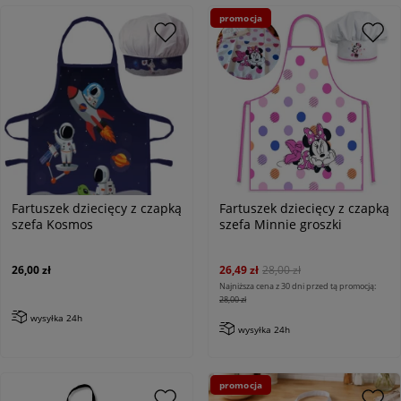
promocja
Fartuszek dziecięcy z czapką
Fartuszek dziecięcy z czapką
szefa Kosmos
szefa Minnie groszki
26,00 zł
26,49 zł
28,00 zł
Najniższa cena z 30 dni przed tą promocją:
28,00 zł
wysyłka 24h
wysyłka 24h
promocja