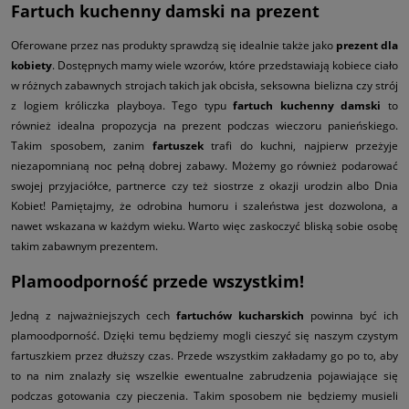
Fartuch kuchenny damski na prezent
Oferowane przez nas produkty sprawdzą się idealnie także jako
prezent dla
kobiety
. Dostępnych mamy wiele wzorów, które przedstawiają kobiece ciało
w różnych zabawnych strojach takich jak obcisła, seksowna bielizna czy strój
z logiem króliczka playboya. Tego typu
fartuch kuchenny damski
to
również idealna propozycja na prezent podczas wieczoru panieńskiego.
Takim sposobem, zanim
fartuszek
trafi do kuchni, najpierw przeżyje
niezapomnianą noc pełną dobrej zabawy. Możemy go również podarować
swojej przyjaciółce, partnerce czy też siostrze z okazji urodzin albo Dnia
Kobiet! Pamiętajmy, że odrobina humoru i szaleństwa jest dozwolona, a
nawet wskazana w każdym wieku. Warto więc zaskoczyć bliską sobie osobę
takim zabawnym prezentem.
Plamoodporność przede wszystkim!
Jedną z najważniejszych cech
fartuchów kucharskich
powinna być ich
plamoodporność. Dzięki temu będziemy mogli cieszyć się naszym czystym
fartuszkiem przez dłuższy czas. Przede wszystkim zakładamy go po to, aby
to na nim znalazły się wszelkie ewentualne zabrudzenia pojawiające się
podczas gotowania czy pieczenia. Takim sposobem nie będziemy musieli