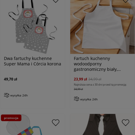
Dwa fartuchy kuchenne
Fartuch kuchenny
Super Mama i Córcia korona
wodoodporny
gastronomiczny biały,
klasyczny
49,70 zł
23,99 zł
34,99 zł
Najniższa cena z 30 dni przed tą promocją:
34,99 zł
wysyłka 24h
wysyłka 24h
promocja