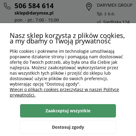
506 584 614
DARYMEX GROUP
sklep@darymex.pl
Sp. z o.o.
pon. - pt.: 7:00 - 15:00
ul. Siedliska 124,
32-620 Brzeszcze
Nasz sklep korzysta z plików cookies,
a my dbamy o Twoją prywatność
Pliki cookies i pokrewne im technologie umożliwiają
poprawne działanie strony i pomagają nam dostosować
ofertę do Twoich potrzeb, aby była ona dla Ciebie jak
najlepsza. Możesz zaakceptować wykorzystanie przez
nas wszystkich tych plików i przejść do sklepu lub
dostosować użycie plików do swoich preferencji,
wybierając opcję "Dostosuj zgody".
Więcej o plikach cookies przeczytasz w naszej Polityce
prywatności.
PLN
PL
Zaakceptuj wszystkie
Shoper Premium
, made by
mamezi.pl
Dostosuj zgody