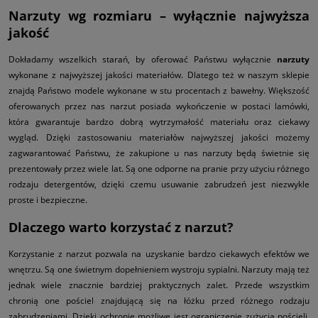
Narzuty wg rozmiaru – wyłącznie najwyższa
jakość
Dokładamy wszelkich starań, by oferować Państwu wyłącznie
narzuty
wykonane z najwyższej jakości materiałów. Dlatego też w naszym sklepie
znajdą Państwo modele wykonane w stu procentach z bawełny. Większość
oferowanych przez nas narzut posiada wykończenie w postaci lamówki,
która gwarantuje bardzo dobrą wytrzymałość materiału oraz ciekawy
wygląd.
Dzięki zastosowaniu materiałów najwyższej jakości możemy
zagwarantować Państwu, że zakupione u nas narzuty będą świetnie się
prezentowały przez wiele lat. Są one odporne na pranie przy użyciu różnego
rodzaju detergentów, dzięki czemu usuwanie zabrudzeń jest niezwykle
proste i bezpieczne.
Dlaczego warto korzystać z narzut?
Korzystanie z narzut pozwala na uzyskanie bardzo ciekawych efektów we
wnętrzu. Są one świetnym dopełnieniem wystroju sypialni. Narzuty mają też
jednak wiele znacznie bardziej praktycznych zalet.
Przede wszystkim
chronią one pościel znajdującą się na łóżku przed różnego rodzaju
zabrudzeniami. Dzięki ochronie możliwe jest ograniczenie zużycia pościeli,