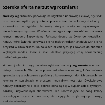
Szeroka oferta narzut wg rozmiaru!
Narzuty wg rozmiaru
pozwalają na uzyskanie naprawdę ciekawej stylistyki
oraz znacznie wydłużają żywotność pościeli. Narzuta na łóżko jest idealnym
akcesorium do sypialni dla osób, którym zależy na wyjątkowym i
niecodziennym wystroju. W ofercie naszego sklepu znaleźć można wiele
różnych modeli. Zapewniamy Państwu dostęp zarówno do niewielkich
narzut, które świetnie sprawdzą się na małych łóżkach znajdujących się na
przykład w kawalerkach lub pokojach dziecięcych, jak również do znacznie
większych modeli, które z kolei idealnie przykryją całą powierzchnię
małżeńskiego łoża.
W naszej ofercie mogą Państwo wybierać
narzuty wg rozmiaru
w wielu
różnych kolorach. Oferujemy proste jednobarwne narzuty, które świetnie
sprawdzą się w połączeniu z pościelą o kontrastowych do nich barwach, jak
również w sypialniach o prostym, neutralnym wystroju. Dwukolorowe
narzuty dekoracyjne z kolei dobrze odnajdą się w sypialniach o żywszym,
bardziej indywidualnym charakterze. Ich kontrastujące ze sobą kolory
pozwalają na uzyskanie naprawdę interesujących i przykuwających uwagę
efektów wizualnych.