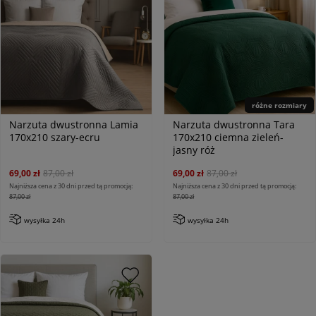
różne rozmiary
Narzuta dwustronna Lamia
Narzuta dwustronna Tara
170x210 szary-ecru
170x210 ciemna zieleń-
jasny róż
69,00 zł
87,00 zł
69,00 zł
87,00 zł
Najniższa cena z 30 dni przed tą promocją:
Najniższa cena z 30 dni przed tą promocją:
87,00 zł
87,00 zł
wysyłka 24h
wysyłka 24h