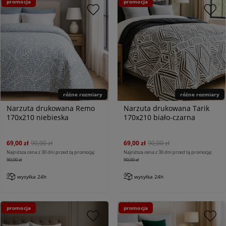
promocja
promocja
różne rozmiary
różne rozmiary
Narzuta drukowana Remo
Narzuta drukowana Tarik
170x210 niebieska
170x210 biało-czarna
69,00 zł
90,00 zł
69,00 zł
90,00 zł
Najniższa cena z 30 dni przed tą promocją:
Najniższa cena z 30 dni przed tą promocją:
90,00 zł
90,00 zł
wysyłka 24h
wysyłka 24h
promocja
promocja