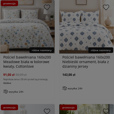
promocja
różne rozmiary
różne rozmiary
Pościel bawełniana 160x200
Pościel bawełniana 160x200
Meadowe biała w kolorowe
Niebieski ornament, biała z
kwiaty, Cottonlove
dzianiny jersey
91,00 zł
99,99 zł
143,00 zł
Najniższa cena z 30 dni przed tą promocją:
99,99 zł
wysyłka 24h
wysyłka 24h
promocja
promocja