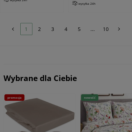
wysyłka 24h
1
2
3
4
5
...
10
Wybrane dla Ciebie
promocja
nowość