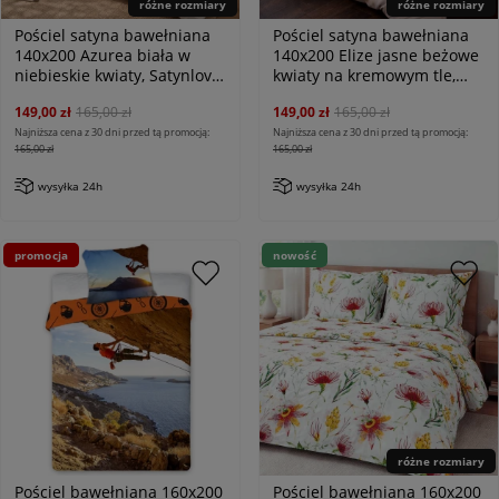
różne rozmiary
różne rozmiary
Pościel satyna bawełniana
Pościel satyna bawełniana
140x200 Azurea biała w
140x200 Elize jasne beżowe
niebieskie kwiaty, Satynlove
kwiaty na kremowym tle,
Premium
Satynlove Premium
149,00 zł
165,00 zł
149,00 zł
165,00 zł
Najniższa cena z 30 dni przed tą promocją:
Najniższa cena z 30 dni przed tą promocją:
165,00 zł
165,00 zł
wysyłka 24h
wysyłka 24h
promocja
nowość
różne rozmiary
Pościel bawełniana 160x200
Pościel bawełniana 160x200