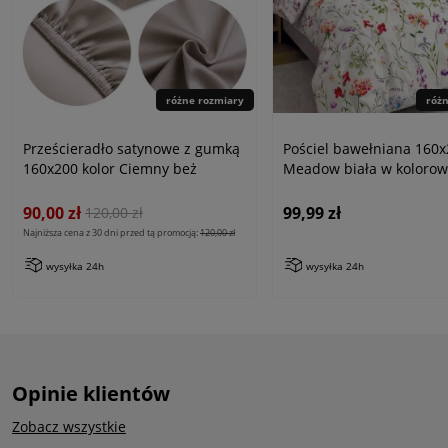
różne rozmiary
róż
Prześcieradło satynowe z gumką
Pościel bawełniana 160x
160x200 kolor Ciemny beż
Meadow biała w kolorowe
Cottonlove
90,00 zł
99,99 zł
120,00 zł
Najniższa cena z 30 dni przed tą promocją:
120,00 zł
wysyłka 24h
wysyłka 24h
Opinie klientów
Zobacz wszystkie