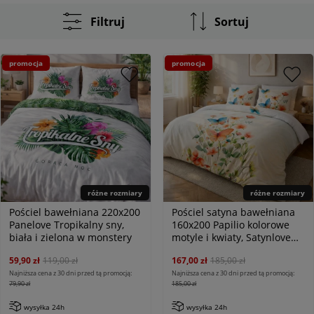
Filtruj
Sortuj
promocja
promocja
różne rozmiary
różne rozmiary
Pościel bawełniana 220x200
Pościel satyna bawełniana
Panelove Tropikalny sny,
160x200 Papilio kolorowe
biała i zielona w monstery
motyle i kwiaty, Satynlove
Premium
59,90 zł
119,00 zł
167,00 zł
185,00 zł
Najniższa cena z 30 dni przed tą promocją:
Najniższa cena z 30 dni przed tą promocją:
79,90 zł
185,00 zł
wysyłka 24h
wysyłka 24h