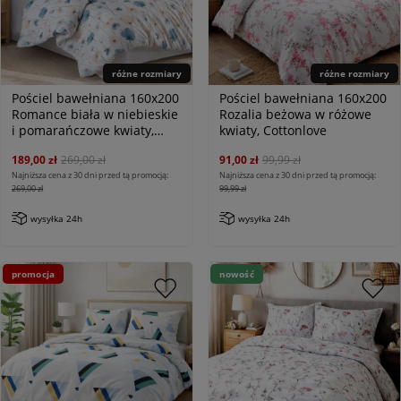
różne rozmiary
różne rozmiary
Pościel bawełniana 160x200
Pościel bawełniana 160x200
Romance biała w niebieskie
Rozalia beżowa w różowe
i pomarańczowe kwiaty,
kwiaty, Cottonlove
Cottonlove Exclusive
189,00 zł
269,00 zł
91,00 zł
99,99 zł
Najniższa cena z 30 dni przed tą promocją:
Najniższa cena z 30 dni przed tą promocją:
269,00 zł
99,99 zł
wysyłka 24h
wysyłka 24h
promocja
nowość