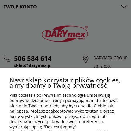
TWOJE KONTO
506 584 614
DARYMEX GROUP
sklep@darymex.pl
Sp. z o.o.
pon. - pt.: 7:00 - 15:00
ul. Siedliska 124,
Nasz sklep korzysta z plików cookies,
32-620 Brzeszcze
a my dbamy o Twoją prywatność
Pliki cookies i pokrewne im technologie umożliwiają
poprawne działanie strony i pomagają nam dostosować
ofertę do Twoich potrzeb, aby była ona dla Ciebie jak
najlepsza. Możesz zaakceptować wykorzystanie przez
nas wszystkich tych plików i przejść do sklepu lub
dostosować użycie plików do swoich preferencji,
wybierając opcję "Dostosuj zgody".