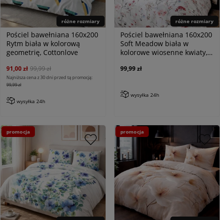
różne rozmiary
różne rozmiary
Pościel bawełniana 160x200
Pościel bawełniana 160x200
Rytm biała w kolorową
Soft Meadow biała w
geometrię, Cottonlove
kolorowe wiosenne kwiaty,
Cottonlove
91,00 zł
99,99 zł
99,99 zł
Najniższa cena z 30 dni przed tą promocją:
99,99 zł
wysyłka 24h
wysyłka 24h
promocja
promocja