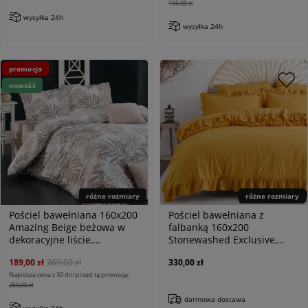
156,00 zł
wysyłka 24h
wysyłka 24h
promocja
nowość
różne rozmiary
różne rozmiary
Pościel bawełniana 160x200
Pościel bawełniana z
Amazing Beige beżowa w
falbanką 160x200
dekoracyjne liście,
Stonewashed Exclusive,
Cottonlove Exclusive
Limonade, żółta
189,00 zł
269,00 zł
330,00 zł
Najniższa cena z 30 dni przed tą promocją:
269,00 zł
darmowa dostawa
wysyłka 24h