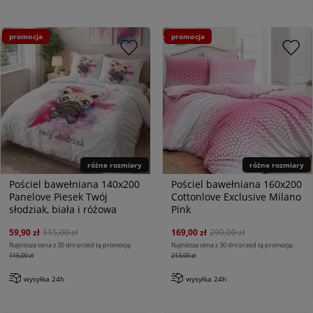
promocja
promocja
różne rozmiary
różne rozmiary
Pościel bawełniana 140x200
Pościel bawełniana 160x200
Panelove Piesek Twój
Cottonlove Exclusive Milano
słodziak, biała i różowa
Pink
59,90 zł
115,00 zł
169,00 zł
299,00 zł
Najniższa cena z 30 dni przed tą promocją:
Najniższa cena z 30 dni przed tą promocją:
115,00 zł
213,00 zł
wysyłka 24h
wysyłka 24h