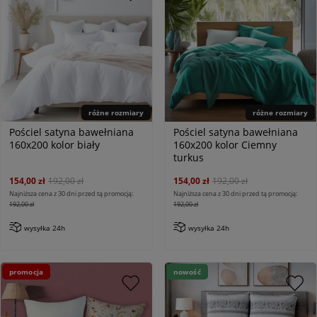
różne rozmiary
różne rozmiary
Pościel satyna bawełniana
Pościel satyna bawełniana
160x200 kolor biały
160x200 kolor Ciemny
turkus
154,00 zł
192,00 zł
154,00 zł
192,00 zł
Najniższa cena z 30 dni przed tą promocją:
Najniższa cena z 30 dni przed tą promocją:
192,00 zł
192,00 zł
wysyłka 24h
wysyłka 24h
promocja
nowość