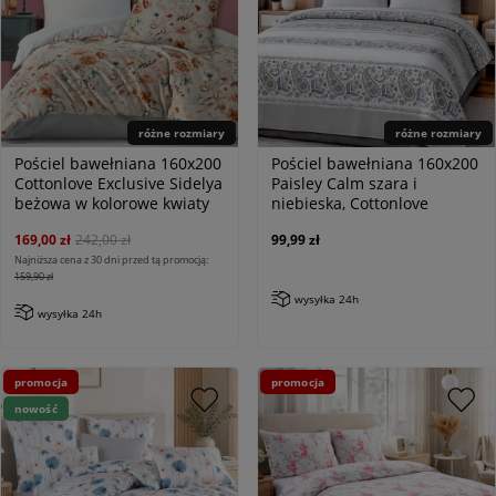
różne rozmiary
różne rozmiary
Pościel bawełniana 160x200
Pościel bawełniana 160x200
Cottonlove Exclusive Sidelya
Paisley Calm szara i
beżowa w kolorowe kwiaty
niebieska, Cottonlove
169,00 zł
242,00 zł
99,99 zł
Najniższa cena z 30 dni przed tą promocją:
159,90 zł
wysyłka 24h
wysyłka 24h
promocja
promocja
nowość