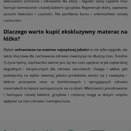
właściwości ochronne i zdrowotne dla skóry – łagodzi stany zapalne oraz
hamuje namnażanie i rozwój bakterii i grzybów. Regeneruje skórę, zapewnia
uczucie świeżości i czystości. Nie pochłania kurzu i uniemożliwia rozwój
roztoczom.
Dlaczego warto kupić ekskluzywny materac na
łóżko?
Wybór
ochraniacza na materac najwyższej jakości
to nie tylko wygoda, ale
także kluczowa dla zachowania zdrowia inwestycja na dłuższy czas. Średnio
⅓ życia śpimy, stąd bardzo ważne jest, by ten czas spędzać w jak najbardziej
dogodnych i bezpiecznych dla zdrowia warunkach. Uwaga i wkład, jaki
poświęcimy na wybór świetnej jakości produktów, zwróci się z nawiązką –
dobrze przespane noce w komfortowych i sprzyjających zdrowiu
materiałach to lepsze samopoczucie na co dzień. Właściwości prozdrowotne
i hamujące rozwój bakterii, grzybów i roztoczy mogą w dużym stopniu
wpływać na stan zdrowia i samopoczucia.