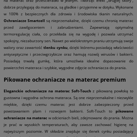
na materac oraz prześcieradło w jednym. Tworząc efekt „drugiej skóry”,
dobrze przylegają do materaca, są gładkie i przyjemne w dotyku. Wykonane
w 100% z bezpiecznych dla zdrowia i środowiska tkanin naturalnych.
Ochraniacze Smartcell
są nieprzemakalne, dzięki czemu chronią materac
przed zawilgoceniem i zabrudzeniami. Zapewniają optymalną
termoregulację ciała, co przekłada się na wygodę i pozwala utrzymać
spokojny, niezaburzony sen. Nawet po wielokrotnym praniu utrzymują swoje
walory oraz zawartość
tlenku cynku
, dzięki któremu posiadają właściwości
antyseptyczne i przeciwgrzybicze oraz hamują rozwój wirusów i bakterii.
Posiadają trwałą gumkę, która umożliwia idealne dopasowanie do
powierzchni materaca i szybkie, wygodne zdjęcie ochraniacza do prania.
Pikowane ochraniacze na materac premium
Eleganckie ochraniacze na materac Soft-Touch
z pikowaną powłoką to
gustowna i wygodna ochrona materaca. Są one nieprzemakalne i niezwykle
miękkie, dzięki czemu materac jest dobrze zabezpieczony przed
powstawaniem plam i rozwojem bakterii. Soft-Touch to
pikowane
ochraniacze na materac
w odcieniach bieli, zdejmowane do prania. Można
je prać w wysokich temperaturach, aby zawsze zachować higienę na
najwyższym poziomie. W składzie znajduje się tlenek cynku posiadający