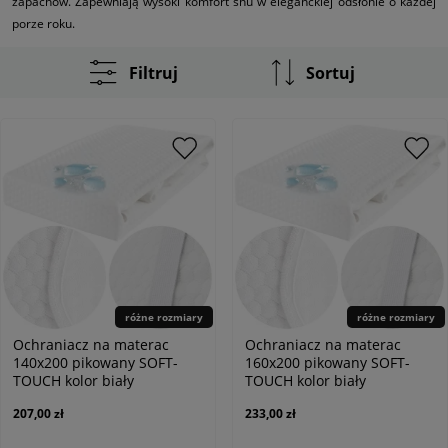
zapachów. Zapewniają wysoki komfort snu w eleganckiej odsłonie o każdej
porze roku.
Filtruj
Sortuj
różne rozmiary
różne rozmiary
Ochraniacz na materac
Ochraniacz na materac
140x200 pikowany SOFT-
160x200 pikowany SOFT-
TOUCH kolor biały
TOUCH kolor biały
207,00 zł
233,00 zł