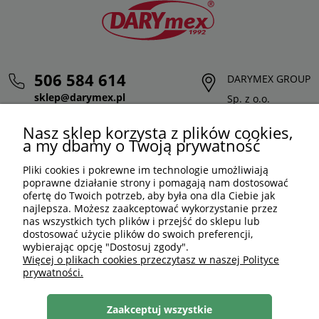
506 584 614
DARYMEX GROUP
sklep@darymex.pl
Sp. z o.o.
pon. - pt.: 7:00 - 15:00
ul. Siedliska 124,
Nasz sklep korzysta z plików cookies,
32-620 Brzeszcze
a my dbamy o Twoją prywatność
Pliki cookies i pokrewne im technologie umożliwiają
poprawne działanie strony i pomagają nam dostosować
ofertę do Twoich potrzeb, aby była ona dla Ciebie jak
najlepsza. Możesz zaakceptować wykorzystanie przez
nas wszystkich tych plików i przejść do sklepu lub
dostosować użycie plików do swoich preferencji,
wybierając opcję "Dostosuj zgody".
Więcej o plikach cookies przeczytasz w naszej Polityce
prywatności.
PLN
PL
Zaakceptuj wszystkie