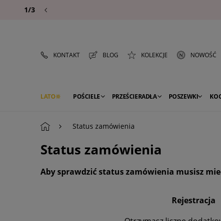
1/3
KONTAKT
BLOG
KOLEKCJE
NOWOŚĆ
LATO
POŚCIELE
PRZEŚCIERADŁA
POSZEWKI
KO
PREMIUM
SEZON
DEKORACJE
Status zamówienia
Status zamówienia
Aby sprawdzić status zamówienia musisz mie
Rejestracja