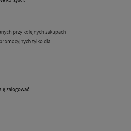
e korzyści:
anych przy kolejnych zakupach
promocyjnych tylko dla
się zalogować