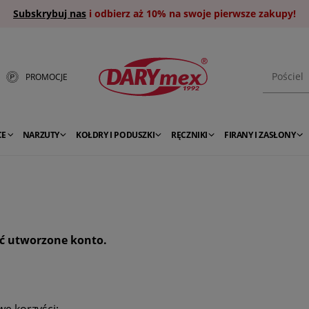
Subskrybuj nas
i odbierz aż 10% na swoje pierwsze zakupy!
PROMOCJE
CE
NARZUTY
KOŁDRY I PODUSZKI
RĘCZNIKI
FIRANY I ZASŁONY
ć utworzone konto.