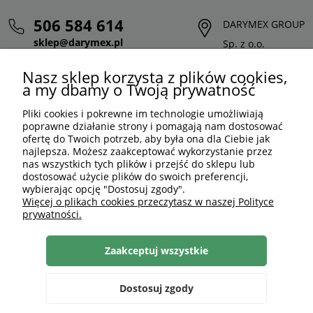
506 584 614
DARYMEX GROUP
sklep@darymex.pl
Sp. z o.o.
pon. - pt.: 7:00 - 15:00
ul. Siedliska 124,
Nasz sklep korzysta z plików cookies,
32-620 Brzeszcze
a my dbamy o Twoją prywatność
Pliki cookies i pokrewne im technologie umożliwiają
poprawne działanie strony i pomagają nam dostosować
ofertę do Twoich potrzeb, aby była ona dla Ciebie jak
najlepsza. Możesz zaakceptować wykorzystanie przez
nas wszystkich tych plików i przejść do sklepu lub
dostosować użycie plików do swoich preferencji,
wybierając opcję "Dostosuj zgody".
Więcej o plikach cookies przeczytasz w naszej Polityce
prywatności.
PLN
PL
Zaakceptuj wszystkie
Shoper Premium
, made by
mamezi.pl
Dostosuj zgody