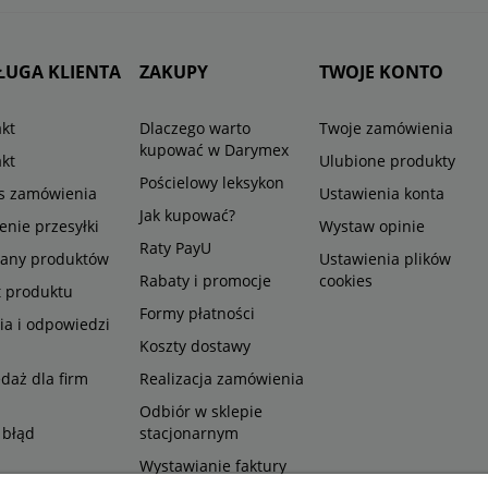
ŁUGA KLIENTA
ZAKUPY
TWOJE KONTO
kt
Dlaczego warto
Twoje zamówienia
kupować w Darymex
kt
Ulubione produkty
Pościelowy leksykon
us zamówienia
Ustawienia konta
Jak kupować?
enie przesyłki
Wystaw opinie
Raty PayU
any produktów
Ustawienia plików
Rabaty i promocje
cookies
t produktu
Formy płatności
ia i odpowiedzi
Koszty dostawy
daż dla firm
Realizacja zamówienia
Odbiór w sklepie
 błąd
stacjonarnym
Wystawianie faktury
VAT