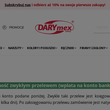
Subskrybuj nas
i odbierz aż 10% na swoje pierwsze zakupy!
PROMOCJE
CE
NARZUTY
KOŁDRY I PODUSZKI
RĘCZNIKI
FIRANY I ZASŁONY
ność zwykłym przelewem (wpłata na konto ban
e konto podane poniżej. Zwykle taki przelew jest księgo
lka dni). Po zaksięgowaniu przelewu zamówienie jest natych