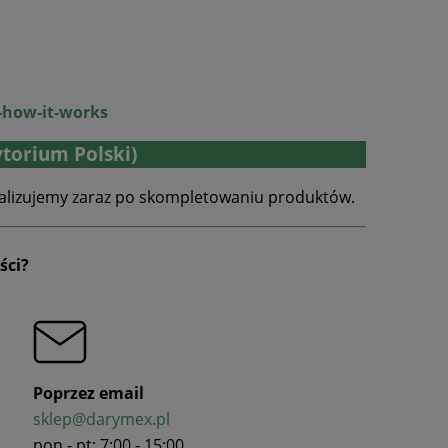
-how-it-works
ytorium Polski)
realizujemy zaraz po skompletowaniu produktów.
ści?
Poprzez email
sklep@darymex.pl
pon - pt: 7:00 - 15:00