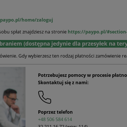
/paypo.pl/home/zaloguj
obu spłat znajdziesz na stronie
https://paypo.pl/#section
braniem (dostępna jedynie dla przesyłek na ter
mówienie. Gdy wybierzesz ten rodzaj płatności zamówienie 
Potrzebujesz pomocy w procesie płatno
Skontaktuj się z nami:
Poprzez telefon
+48 506 584 614
32 211 16 72 (wew. 114)