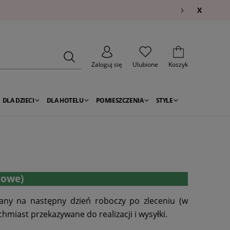
X
Zaloguj się
Ulubione
Koszyk
DLA DZIECI
DLA HOTELU
POMIESZCZENIA
STYLE
kowe)
wany na następny dzień roboczy po zleceniu (w
miast przekazywane do realizacji i wysyłki.