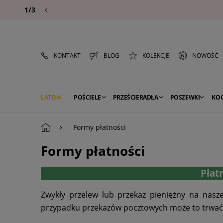
1/3
KONTAKT
BLOG
KOLEKCJE
NOWOŚĆ
LATO
POŚCIELE
PRZEŚCIERADŁA
POSZEWKI
KO
PREMIUM
SEZON
DEKORACJE
Formy płatności
Formy płatności
Płat
Zwykły przelew lub przekaz pieniężny na nasz
przypadku przekazów pocztowych może to trwać ki