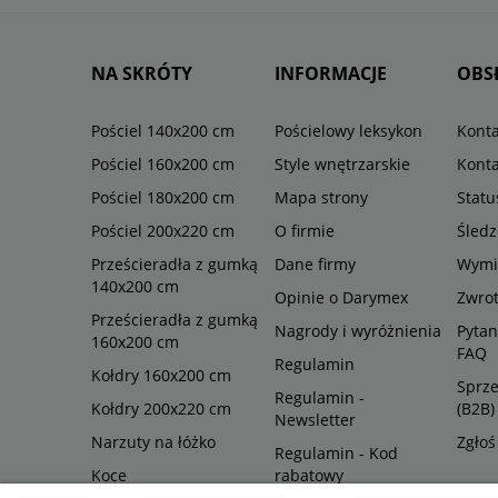
NA SKRÓTY
INFORMACJE
OBS
Pościel 140x200 cm
Pościelowy leksykon
Konta
Pościel 160x200 cm
Style wnętrzarskie
Konta
Pościel 180x200 cm
Mapa strony
Stat
Pościel 200x220 cm
O firmie
Śledz
Prześcieradła z gumką
Dane firmy
Wymi
140x200 cm
Opinie o Darymex
Zwro
Prześcieradła z gumką
Nagrody i wyróżnienia
Pytan
160x200 cm
FAQ
Regulamin
Kołdry 160x200 cm
Sprze
Regulamin -
Kołdry 200x220 cm
(B2B)
Newsletter
Narzuty na łóżko
Zgłoś
Regulamin - Kod
Koce
rabatowy