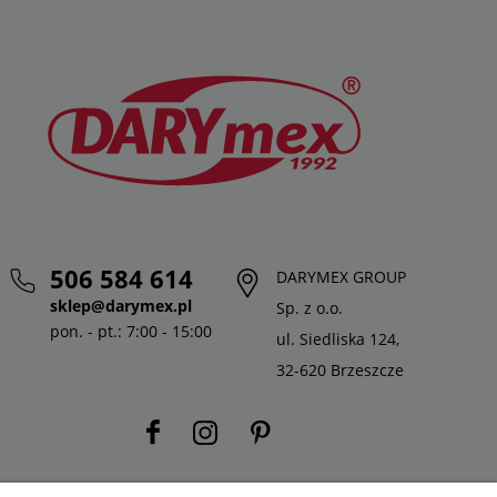
506 584 614
DARYMEX GROUP
sklep@darymex.pl
Sp. z o.o.
pon. - pt.: 7:00 - 15:00
ul. Siedliska 124,
32-620 Brzeszcze