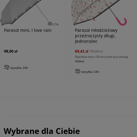
Parasol mini, I love rain
Parasol młodzieżowy
przeźroczysty długi,
Jednorożec
98,00 zł
69,42 zł
78,00 zł
Najniższa cena z 30 dni przed tą promocją:
78,00 zł
wysyłka 24h
wysyłka 24h
Wybrane dla Ciebie