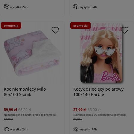
wysyłka 24h
wysyłka 24h
promocja
promocja
Koc niemowlęcy Milo
Kocyk dziecięcy polarowy
80x100 Słonik
100x140 Barbie
59,99 zł
68,20 zł
27,99 zł
35,00 zł
Najniższa cena z 30 dni przed tą promocją:
Najniższa cena z 30 dni przed tą promocją:
68,20 zł
35,00 zł
wysyłka 24h
wysyłka 24h