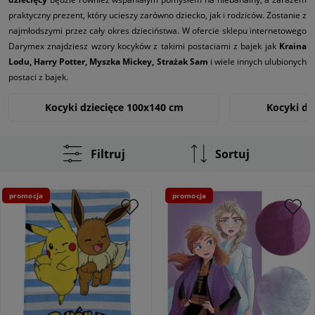
praktyczny prezent, który ucieszy zarówno dziecko, jak i rodziców. Zostanie z
najmłodszymi przez cały okres dzieciństwa. W ofercie sklepu internetowego
Darymex znajdziesz wzory kocyków z takimi postaciami z bajek jak
Kraina
Lodu, Harry Potter, Myszka Mickey, Strażak Sam
i wiele innych ulubionych
postaci z bajek.
Kocyki dziecięce 100x140 cm
Kocyki dz
Kocyki dziecięce 150x200 cm
Filtruj
Sortuj
promocja
promocja