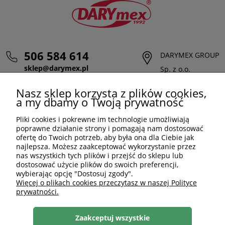
506 584 614
DARYMEX GROUP
sklep@darymex.pl
Sp. z o.o.
pon. - pt.: 7:00 - 15:00
ul. Siedliska 124,
Nasz sklep korzysta z plików cookies,
32-620 Brzeszcze
a my dbamy o Twoją prywatność
Pliki cookies i pokrewne im technologie umożliwiają
poprawne działanie strony i pomagają nam dostosować
ofertę do Twoich potrzeb, aby była ona dla Ciebie jak
najlepsza. Możesz zaakceptować wykorzystanie przez
nas wszystkich tych plików i przejść do sklepu lub
dostosować użycie plików do swoich preferencji,
wybierając opcję "Dostosuj zgody".
Więcej o plikach cookies przeczytasz w naszej Polityce
prywatności.
PLN
PL
Zaakceptuj wszystkie