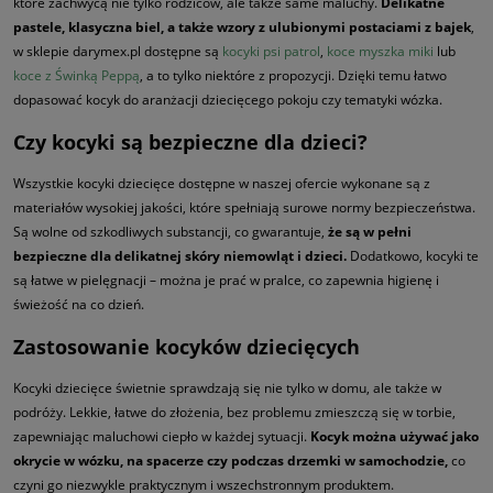
które zachwycą nie tylko rodziców, ale także same maluchy.
Delikatne
pastele, klasyczna biel, a także wzory z ulubionymi postaciami z bajek
,
w sklepie darymex.pl dostępne są
kocyki psi patrol
,
koce myszka miki
lub
koce z Świnką Peppą
, a to tylko niektóre z propozycji. Dzięki temu łatwo
dopasować kocyk do aranżacji dziecięcego pokoju czy tematyki wózka.
Czy kocyki są bezpieczne dla dzieci?
Wszystkie kocyki dziecięce dostępne w naszej ofercie wykonane są z
materiałów wysokiej jakości, które spełniają surowe normy bezpieczeństwa.
Są wolne od szkodliwych substancji, co gwarantuje,
że są w pełni
bezpieczne dla delikatnej skóry niemowląt i dzieci.
Dodatkowo, kocyki te
są łatwe w pielęgnacji – można je prać w pralce, co zapewnia higienę i
świeżość na co dzień.
Zastosowanie kocyków dziecięcych
Kocyki dziecięce świetnie sprawdzają się nie tylko w domu, ale także w
podróży. Lekkie, łatwe do złożenia, bez problemu zmieszczą się w torbie,
zapewniając maluchowi ciepło w każdej sytuacji.
Kocyk można używać jako
okrycie w wózku, na spacerze czy podczas drzemki w samochodzie,
co
czyni go niezwykle praktycznym i wszechstronnym produktem.