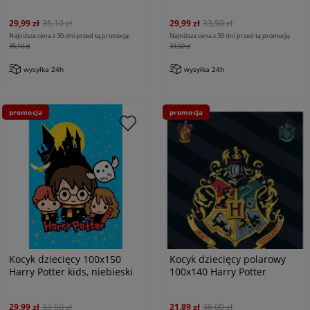
29,99 zł
35,10 zł
29,99 zł
33,50 zł
Najniższa cena z 30 dni przed tą promocją:
Najniższa cena z 30 dni przed tą promocją:
35,10 zł
33,50 zł
wysyłka 24h
wysyłka 24h
promocja
promocja
Kocyk dziecięcy 100x150
Kocyk dziecięcy polarowy
Harry Potter kids, niebieski
100x140 Harry Potter
29,99 zł
33,50 zł
21,89 zł
36,00 zł