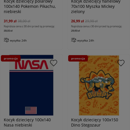
Kocyk dziecięcy polarowy
Kocyk dziecięcy flanelowy
100x140 Pokemon Pikachu,
70x100 Myszka Mickey
niebieski
zielony
31,99 zł
38,00 zł
26,99 zł
29,90 zł
Najniższa cena z 30 dni przed tą promocją:
Najniższa cena z 30 dni przed tą promocją:
38,00 zł
29,90 zł
wysyłka 24h
wysyłka 24h
promocja
promocja
Kocyk dziecięcy 100x140
Kocyk dziecięcy 100x150
Nasa niebieski
Dino Stegozaur