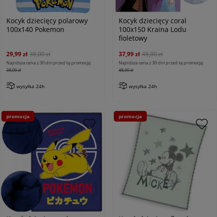
Kocyk dziecięcy polarowy
Kocyk dziecięcy coral
100x140 Pokemon
100x150 Kraina Lodu
fioletowy
29,99 zł
38,00 zł
37,99 zł
48,00 zł
Najniższa cena z 30 dni przed tą promocją:
Najniższa cena z 30 dni przed tą promocją:
38,00 zł
48,00 zł
wysyłka 24h
wysyłka 24h
promocja
promocja