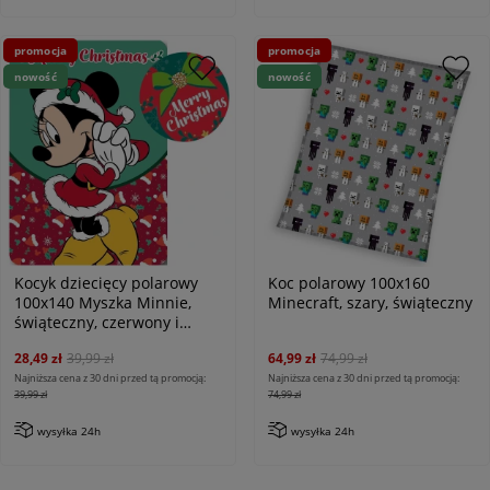
promocja
promocja
nowość
nowość
Kocyk dziecięcy polarowy
Koc polarowy 100x160
100x140 Myszka Minnie,
Minecraft, szary, świąteczny
świąteczny, czerwony i
zielony
28,49 zł
39,99 zł
64,99 zł
74,99 zł
Najniższa cena z 30 dni przed tą promocją:
Najniższa cena z 30 dni przed tą promocją:
39,99 zł
74,99 zł
wysyłka 24h
wysyłka 24h