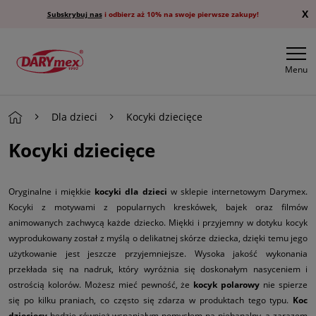
X
Subskrybuj nas
i odbierz aż 10% na swoje pierwsze zakupy!
Menu
Dla dzieci
Kocyki dziecięce
Kocyki dziecięce
Oryginalne i miękkie
kocyki dla dzieci
w sklepie internetowym Darymex.
Kocyki z motywami z popularnych kreskówek, bajek oraz filmów
animowanych zachwycą każde dziecko. Miękki i przyjemny w dotyku kocyk
wyprodukowany został z myślą o delikatnej skórze dziecka, dzięki temu jego
użytkowanie jest jeszcze przyjemniejsze. Wysoka jakość wykonania
przekłada się na nadruk, który wyróżnia się doskonałym nasyceniem i
ostrością kolorów. Możesz mieć pewność, że
kocyk polarowy
nie spierze
się po kilku praniach, co często się zdarza w produktach tego typu.
Koc
dziecięcy
będzie również wspaniałym pomysłem na niebanalny, a zarazem