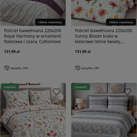
różne rozmiary
różne rozmiary
Pościel bawełniana 220x200
Pościel bawełniana 220x200
Royal Harmony w ornament,
Sunny Bloom biała w
fioletowa i szara, Cottonlove
kolorowe letnie kwiaty,
Cottonlove
131,99 zł
131,99 zł
wysyłka 24h
wysyłka 24h
nowość
nowość