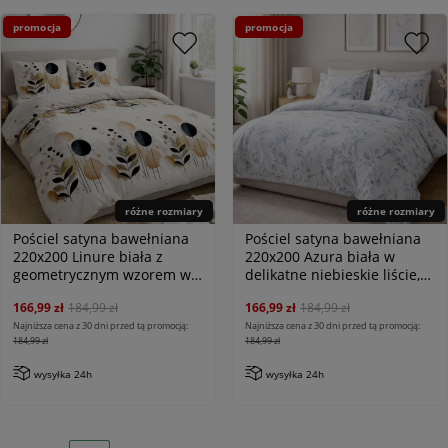
promocja
promocja
różne rozmiary
różne rozmiary
Pościel satyna bawełniana
Pościel satyna bawełniana
220x200 Linure biała z
220x200 Azura biała w
geometrycznym wzorem w
delikatne niebieskie liście,
beżu i czerni, Satynlove
Satynlove
166,99 zł
184,99 zł
166,99 zł
184,99 zł
Najniższa cena z 30 dni przed tą promocją:
Najniższa cena z 30 dni przed tą promocją:
184,99 zł
184,99 zł
wysyłka 24h
wysyłka 24h