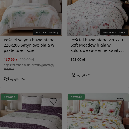
różne rozmiary
różne rozmiary
Pościel satyna bawełniana
Pościel bawełniana 220x200
220x200 Satynlove biała w
Soft Meadow biała w
pastelowe liście
kolorowe wiosenne kwiaty,
Cottonlove
167,00 zł
209,00 zł
131,99 zł
Najniższa cena z 30 dni przed tą promocją:
209,00 zł
wysyłka 24h
wysyłka 24h
nowość
nowość