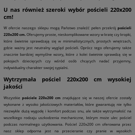
U nas również szeroki wybór pościeli 220x200
cm!
W ofercie naszego sklepu mogą Państwo znaleźć pełen przekrój
pościeli
220x200 cm.
Oferujemy proste, nieskomplikowane wzory w kratę czy kropki,
które świetnie sprawdzają się w minimalistycznych, prostych wnętrzach,
gdzie ważny jest neutralny wygląd pościeli. Oprócz tego oferujemy także
znacznie bardziej wymyślne wzory
,
które z kolei świetnie sprawdzą się w
pokojach dziecięcych czy wśród osób chcących nadać przyjemny,
indywidualny charakter swojej sypialni.
Wytrzymała pościel 220x200 cm wysokiej
jakości
Wszystkie
pościele 220x200 cm
znajdujące się w naszej ofercie zostały
wykonane z wysoko jakościowych materiałów, które gwarantują nie tylko
niezwykle dużą wygodę i komfort podczas snu, ale także wytrzymałość na
wszelkiego rodzaju uszkodzenia mechaniczne, którym może ulec pościel
podczas normalnego użytkowania. Pościel 220x200 cm
oferowana przez
nasz sklep odporna jest na przecieranie czy pranie w wysokich