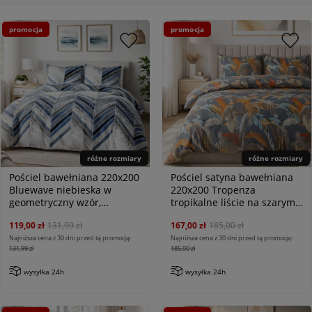
promocja
promocja
różne rozmiary
różne rozmiary
Pościel bawełniana 220x200
Pościel satyna bawełniana
Bluewave niebieska w
220x200 Tropenza
geometryczny wzór,
tropikalne liście na szarym
Cottonlove
tle, Satynlove
119,00 zł
131,99 zł
167,00 zł
185,00 zł
Najniższa cena z 30 dni przed tą promocją:
Najniższa cena z 30 dni przed tą promocją:
131,99 zł
185,00 zł
wysyłka 24h
wysyłka 24h