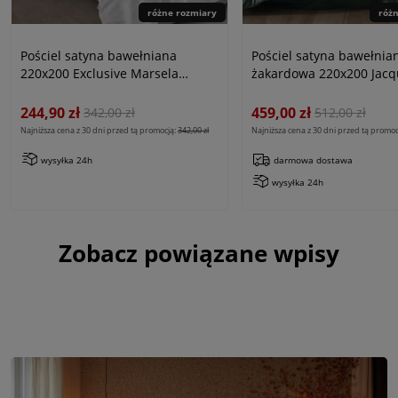
różne rozmiary
róż
Pościel satyna bawełniana
Pościel satyna bawełnia
220x200 Exclusive Marsela
żakardowa 220x200 Jacq
White, biała w kratkę
Tula-1
244,90 zł
459,00 zł
342,00 zł
512,00 zł
Najniższa cena z 30 dni przed tą promocją:
342,00 zł
Najniższa cena z 30 dni przed tą promoc
wysyłka 24h
darmowa dostawa
wysyłka 24h
Zobacz powiązane wpisy