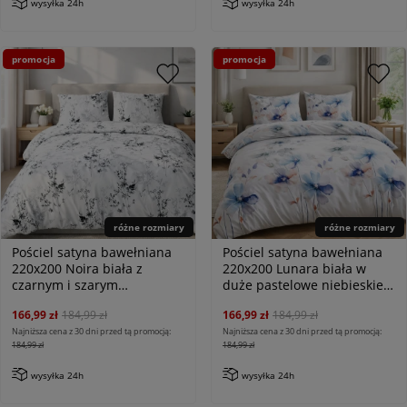
wysyłka 24h
wysyłka 24h
promocja
promocja
różne rozmiary
różne rozmiary
Pościel satyna bawełniana
Pościel satyna bawełniana
220x200 Noira biała z
220x200 Lunara biała w
czarnym i szarym
duże pastelowe niebieskie
botanicznym wzorem,
kwiaty, Satynlove
166,99 zł
184,99 zł
166,99 zł
184,99 zł
Satynlove
Najniższa cena z 30 dni przed tą promocją:
Najniższa cena z 30 dni przed tą promocją:
184,99 zł
184,99 zł
wysyłka 24h
wysyłka 24h