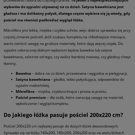
przewiewna i dobra do częstego prania.
To jeden z najbezpieczniejszych
wyborów do sypialni używanej na co dzień. Satyna bawełniana jest
gładsza i ma delikatny połysk, dlatego często wybiera się ją wtedy, gdy
pościel ma również podkreślać wygląd łóżka.
Mikrofibra jest lekka, miękka i szybko schnie, więc dobrze sprawdza się przy
częstej zmianie pościeli. Jeśli szukasz kompletu na chłodniejsze miesiące,
warto zwrócić uwagę na grubsze materiały, które dają więcej ciepła. Do
sypialni całorocznej dobrym wyborem będzie bawełna lub satyna
bawełniana, zależnie od tego, czy wolisz bardziej matowy, czy gładszy chwyt
tkaniny.
Bawełna
– dobra na co dzień, przewiewna i wygodna w pielęgnacji.
Satyna bawełniana
– gładka, lekko połyskująca, odpowiednia do
sypialni małżeńskiej.
Mikrofibra
– miękka, szybkoschnąca i prosta w praniu.
Pościel premium
– dla osób, które zwracają uwagę na materiał,
wykończenie i wygląd kompletu.
Do jakiego łóżka pasuje pościel 200x220 cm?
Pościel 200x220 cm najlepiej pasuje do dużych łóżek dwuosobowych.
Sprawdzi się na łóżku 160x200, 180x200, 200x200 oraz na wielu łóżkach