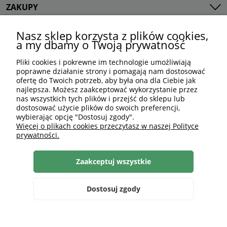
ZAKUPY
TWOJE KONTO
Nasz sklep korzysta z plików cookies,
a my dbamy o Twoją prywatność
Pliki cookies i pokrewne im technologie umożliwiają
poprawne działanie strony i pomagają nam dostosować
ofertę do Twoich potrzeb, aby była ona dla Ciebie jak
najlepsza. Możesz zaakceptować wykorzystanie przez
nas wszystkich tych plików i przejść do sklepu lub
dostosować użycie plików do swoich preferencji,
wybierając opcję "Dostosuj zgody".
506 584 614
DARYMEX GROUP
Więcej o plikach cookies przeczytasz w naszej Polityce
sklep@darymex.pl
Sp. z o.o.
prywatności.
pon. - pt.: 7:00 - 15:00
ul. Siedliska 124,
Zaakceptuj wszystkie
32-620 Brzeszcze
Dostosuj zgody
Szukaj
Zaloguj się
Ulubione
Koszyk