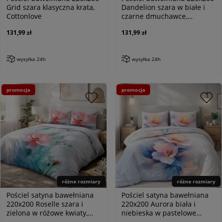
Grid szara klasyczna krata,
Dandelion szara w białe i
Cottonlove
czarne dmuchawce,
Cottonlove
131,99 zł
131,99 zł
wysyłka 24h
wysyłka 24h
promocja
promocja
różne rozmiary
różne rozmiary
Pościel satyna bawełniana
Pościel satyna bawełniana
220x200 Roselle szara i
220x200 Aurora biała i
zielona w różowe kwiaty,
niebieska w pastelowe
Satynlove Premium
różowe kwiaty, Satynlove