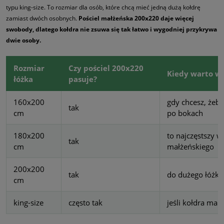
typu king-size. To rozmiar dla osób, które chcą mieć jedną dużą kołdrę
zamiast dwóch osobnych.
Pościel małżeńska 200x220 daje więcej
swobody, dlatego kołdra nie zsuwa się tak łatwo i wygodniej przykrywa
dwie osoby.
Rozmiar
Czy pościel 200x220
Kiedy warto w
łóżka
pasuje?
160x200
gdy chcesz, żeby
tak
cm
po bokach
180x200
to najczęstszy w
tak
cm
małżeńskiego
200x200
tak
do dużego łóżka 
cm
king-size
często tak
jeśli kołdra ma