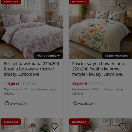
promocja
promocja
różne rozmiary
różne rozmiary
Pościel bawełniana 220x200
Pościel satyna bawełniana
Rozalia beżowa w różowe
220x200 Papilio kolorowe
kwiaty, Cottonlove
motyle i kwiaty, Satynlove
Premium
119,00 zł
131,99 zł
204,00 zł
225,00 zł
Najniższa cena z 30 dni przed tą promocją:
Najniższa cena z 30 dni przed tą promocją:
131,99 zł
225,00 zł
wysyłka 24h
wysyłka 24h
promocja
promocja