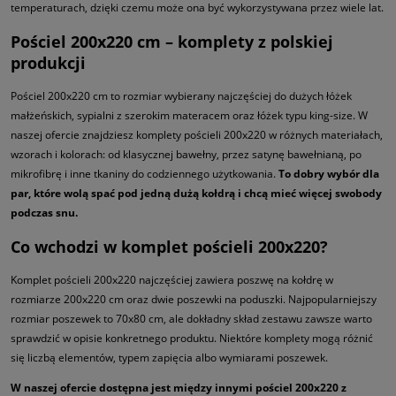
temperaturach, dzięki czemu może ona być wykorzystywana przez wiele lat.
Pościel 200x220 cm – komplety z polskiej
produkcji
Pościel 200x220 cm to rozmiar wybierany najczęściej do dużych łóżek
małżeńskich, sypialni z szerokim materacem oraz łóżek typu king-size. W
naszej ofercie znajdziesz komplety pościeli 200x220 w różnych materiałach,
wzorach i kolorach: od klasycznej bawełny, przez satynę bawełnianą, po
mikrofibrę i inne tkaniny do codziennego użytkowania.
To dobry wybór dla
par, które wolą spać pod jedną dużą kołdrą i chcą mieć więcej swobody
podczas snu.
Co wchodzi w komplet pościeli 200x220?
Komplet pościeli 200x220 najczęściej zawiera poszwę na kołdrę w
rozmiarze 200x220 cm oraz dwie poszewki na poduszki. Najpopularniejszy
rozmiar poszewek to 70x80 cm, ale dokładny skład zestawu zawsze warto
sprawdzić w opisie konkretnego produktu. Niektóre komplety mogą różnić
się liczbą elementów, typem zapięcia albo wymiarami poszewek.
W naszej ofercie dostępna jest między innymi pościel 200x220 z