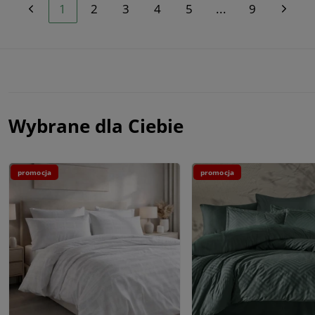
1
2
3
4
5
...
9
Wybrane dla Ciebie
promocja
promocja