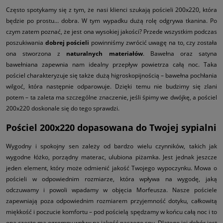
Często spotykamy się z tym, że nasi klienci szukają pościeli 200x220, która
będzie po prostu… dobra. W tym wypadku dużą rolę odgrywa tkanina. Po
czym zatem poznać, że jest ona wysokiej jakości? Przede wszystkim podczas
poszukiwania
dobrej pościeli
powinniśmy zwrócić uwagę na to, czy została
ona stworzona z
naturalnych materiałów
. Bawełna oraz satyna
bawełniana zapewnia nam idealny przepływ powietrza całą noc. Taka
pościel charakteryzuje się także dużą higroskopijnością – bawełna pochłania
wilgoć, która następnie odparowuje. Dzięki temu nie budzimy się zlani
potem – ta zaleta ma szczególne znaczenie, jeśli śpimy
we dwójkę, a pościel
200x220 doskonale się do tego sprawdzi.
Pościel 200x220 dopasowana do Twojej sypialni
Wygodny i spokojny sen zależy od bardzo wielu czynników, takich jak
wygodne łóżko, porządny materac, ulubiona piżamka. Jest jednak jeszcze
jeden element, który może odmienić jakość Twojego wypoczynku. Mowa o
pościeli w odpowiednim rozmiarze, która wpływa na wygodę, jaką
odczuwamy i powoli wpadamy w objęcia Morfeusza. Nasze pościele
zapewniają poza odpowiednim rozmiarem przyjemność dotyku, całkowitą
miękkość i poczucie komfortu – pod pościelą spędzamy w końcu całą noc i to
ona często ma ogromny wpływ na jakość naszego snu. Dlatego jej dobór jest