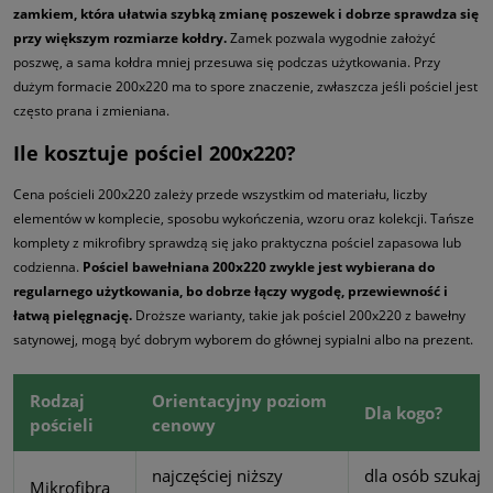
zamkiem, która ułatwia szybką zmianę poszewek i dobrze sprawdza się
przy większym rozmiarze kołdry.
Zamek pozwala wygodnie założyć
poszwę, a sama kołdra mniej przesuwa się podczas użytkowania. Przy
dużym formacie 200x220 ma to spore znaczenie, zwłaszcza jeśli pościel jest
często prana i zmieniana.
Ile kosztuje pościel 200x220?
Cena pościeli 200x220 zależy przede wszystkim od materiału, liczby
elementów w komplecie, sposobu wykończenia, wzoru oraz kolekcji. Tańsze
komplety z mikrofibry sprawdzą się jako praktyczna pościel zapasowa lub
codzienna.
Pościel bawełniana 200x220 zwykle jest wybierana do
regularnego użytkowania, bo dobrze łączy wygodę, przewiewność i
łatwą pielęgnację.
Droższe warianty, takie jak pościel 200x220 z bawełny
satynowej, mogą być dobrym wyborem do głównej sypialni albo na prezent.
Rodzaj
Orientacyjny poziom
Dla kogo?
pościeli
cenowy
najczęściej niższy
dla osób szukając
Mikrofibra