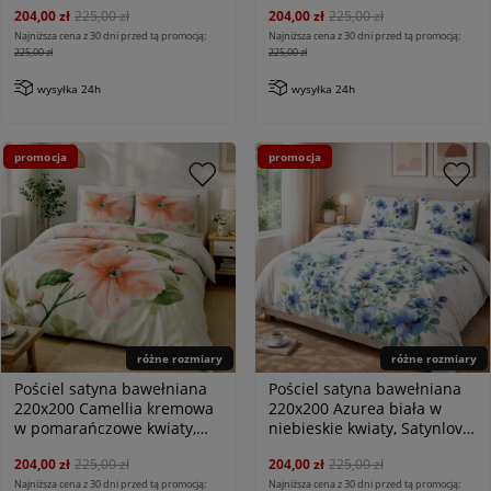
204,00 zł
225,00 zł
204,00 zł
225,00 zł
Premium
Najniższa cena z 30 dni przed tą promocją:
Najniższa cena z 30 dni przed tą promocją:
225,00 zł
225,00 zł
wysyłka 24h
wysyłka 24h
promocja
promocja
różne rozmiary
różne rozmiary
Pościel satyna bawełniana
Pościel satyna bawełniana
220x200 Camellia kremowa
220x200 Azurea biała w
w pomarańczowe kwiaty,
niebieskie kwiaty, Satynlove
Satynlove Premium
Premium
204,00 zł
225,00 zł
204,00 zł
225,00 zł
Najniższa cena z 30 dni przed tą promocją:
Najniższa cena z 30 dni przed tą promocją: