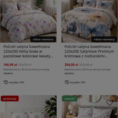
różne rozmiary
różne rozmiary
Pościel satyna bawełniana
Pościel satyna bawełniana
220x200 Vellia biała w
220x200 Satynlove Premium
pastelowe kolorowe kwiaty
kremowa z niebieskimi
akwarelowe, Satynlove
motylami
166,99 zł
184,99 zł
204,00 zł
255,00 zł
Najniższa cena z 30 dni przed tą promocją:
Najniższa cena z 30 dni przed tą promocją:
184,99 zł
204,00 zł
wysyłka 24h
wysyłka 24h
promocja
nowość