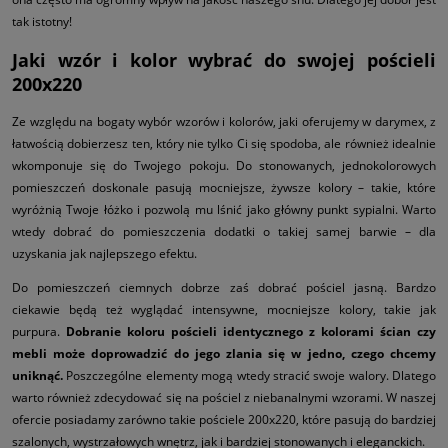
tak istotny!
Jaki wzór i kolor wybrać do swojej pościeli
200x220
Ze względu na bogaty wybór wzorów i kolorów, jaki oferujemy w darymex, z
łatwością dobierzesz ten, który nie tylko Ci się spodoba, ale również idealnie
wkomponuje się do Twojego pokoju. Do stonowanych, jednokolorowych
pomieszczeń doskonale pasują mocniejsze, żywsze kolory – takie, które
wyróżnią Twoje łóżko i pozwolą mu lśnić jako główny punkt sypialni. Warto
wtedy dobrać do pomieszczenia dodatki o takiej samej barwie – dla
uzyskania jak najlepszego efektu.
Do pomieszczeń ciemnych dobrze zaś dobrać pościel jasną. Bardzo
ciekawie będą też wyglądać intensywne, mocniejsze kolory, takie jak
purpura.
Dobranie koloru pościeli identycznego z kolorami ścian czy
mebli może doprowadzić do jego zlania się w jedno, czego chcemy
uniknąć.
Poszczególne elementy mogą wtedy stracić swoje walory. Dlatego
warto również zdecydować się na pościel z niebanalnymi wzorami. W naszej
ofercie posiadamy zarówno takie pościele 200x220, które pasują do bardziej
szalonych, wystrzałowych wnętrz, jak i bardziej stonowanych i eleganckich.