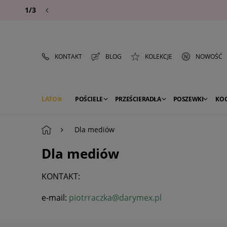
1/3
KONTAKT
BLOG
KOLEKCJE
NOWOŚĆ
LATO
POŚCIELE
PRZEŚCIERADŁA
POSZEWKI
KO
PREMIUM
SEZON
DEKORACJE
Dla mediów
Dla mediów
KONTAKT:
e-mail:
piotrraczka@darymex.pl