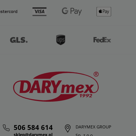
506 584 614
DARYMEX GROUP
sklep@darymex.pl
Sp. z o.o.