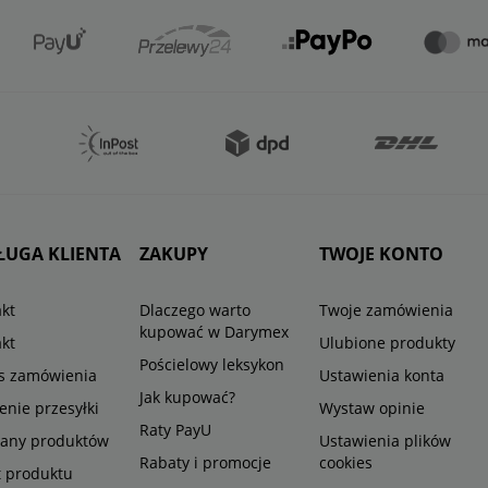
ŁUGA KLIENTA
ZAKUPY
TWOJE KONTO
kt
Dlaczego warto
Twoje zamówienia
kupować w Darymex
kt
Ulubione produkty
Pościelowy leksykon
us zamówienia
Ustawienia konta
Jak kupować?
enie przesyłki
Wystaw opinie
Raty PayU
any produktów
Ustawienia plików
Rabaty i promocje
cookies
t produktu