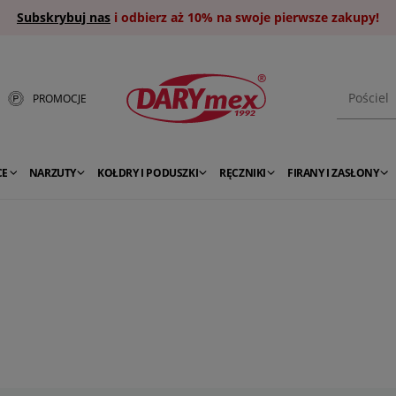
Subskrybuj nas
i odbierz aż 10% na swoje pierwsze zakupy!
PROMOCJE
CE
NARZUTY
KOŁDRY I PODUSZKI
RĘCZNIKI
FIRANY I ZASŁONY