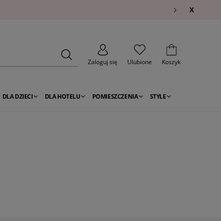
X
Zaloguj się
Ulubione
Koszyk
DLA DZIECI
DLA HOTELU
POMIESZCZENIA
STYLE