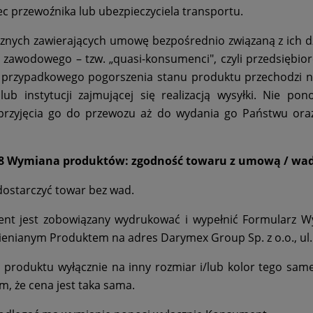
 przewoźnika lub ubezpieczyciela transportu.
cznych zawierających umowę bezpośrednio związaną z ich dz
 zawodowego – tzw. „quasi-konsumenci", czyli przedsiębio
b przypadkowego pogorszenia stanu produktu przechodzi 
ub instytucji zajmującej się realizacją wysyłki. Nie po
zyjęcia go do przewozu aż do wydania go Państwu oraz
8 Wymiana produktów: zgodność towaru z umową / wa
dostarczyć towar bez wad.
 jest zobowiązany wydrukować i wypełnić Formularz Wymi
ienianym Produktem na adres Darymex Group Sp. z o.o., ul. S
roduktu wyłącznie na inny rozmiar i/lub kolor tego sam
m, że cena jest taka sama.