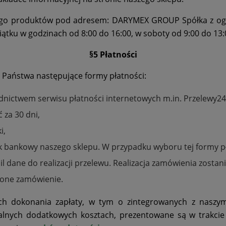
tego produktów pod adresem: DARYMEX GROUP Spółka z ogran
iątku w godzinach od 8:00 do 16:00, w soboty od 9:00 do 13:
§5 Płatności
 Państwa następujące formy płatności:
rednictwem serwisu płatności internetowych m.in. Przelewy24
 za 30 dni,
i,
k bankowy naszego sklepu. W przypadku wyboru tej formy 
dane do realizacji przelewu. Realizacja zamówienia zosta
żone zamówienie.
h dokonania zapłaty, w tym o zintegrowanych z naszym
alnych dodatkowych kosztach, prezentowane są w trakcie