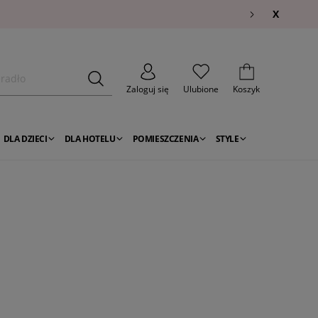
X
Zaloguj się
Ulubione
Koszyk
DLA DZIECI
DLA HOTELU
POMIESZCZENIA
STYLE