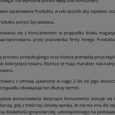
 podlegać ma wymianie ponosi wyłącznie Konsument.
ne zapakowanie Produktu, w taki sposób aby zapobiec usz
roduktu ponosi Sprzedawca.
ktowania się z Kontrahentem w przypadku braku magazy
 zaproponowaniu przez pracownika firmy innego Produkt
ikę procesu produkcyjnego oraz różnice pomiędzy poszcze
lub kolorystyce towaru. Różnice te mają charakter naturaln
towaru.
towaru z umową ujawniony w ciągu 2 lat od jego dostarcz
 przypadku obowiązuje ten dłuższy termin.
ższe postanowienia dotyczące Konsumenta stosuje się r
odarczą, gdy z treści tej umowy wynika, że nie ma ona dla 
ią działalności gospodarczej, udostępnionego na podstawie 