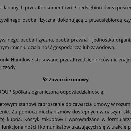
składanych przez Konsumentów i Przedsiębiorców za pośre
ywilnego osoba fizyczna dokonującą z przedsiębiorcą czyn
 cywilnego osoba fizyczna, osoba prawna i jednostka organ
nym imieniu działalność gospodarczą lub zawodową.
runki Handlowe stosowane przez Przedsiębiorców nie znajd
j zgody.
§2 Zawarcie umowy
OUP Spółka z ograniczoną odpowiedzialnością.
netowym stanowi zaproszenie do zawarcia umowy w rozumien
wienie. Za pomocą mechanizmów dostępnych w naszym skl
ertę kupna. Koszyk zakupowy i wprowadzane w formular
funkcjonalności i komunikatów ukazujących się w trakcie p