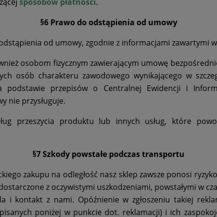
czącej
sposobów płatności
.
§6 Prawo do odstąpienia od umowy
stąpienia od umowy, zgodnie z informacjami zawartymi w
nież osobom fizycznym zawierającym umowę bezpośrednio z
tych osób charakteru zawodowego wynikającego w szcze
a podstawie przepisów o Centralnej Ewidencji i Inform
 nie przysługuje.
ług przeszycia produktu lub innych usług, które powo
§7 Szkody powstałe podczas transportu
ego zakupu na odległość nasz sklep zawsze ponosi ryzyko 
dostarczone z oczywistymi uszkodzeniami, powstałymi w cza
ela i kontakt z nami. Opóźnienie w zgłoszeniu takiej rek
sanych poniżej w punkcie dot. reklamacji) i ich zaspokoje