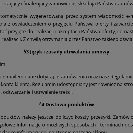
zający i finalizujący zamówienie, składają Państwo zamówi
utomatycznie wygenerowaną przez system wiadomość e-ma
na z oświadczeniem o przyjęciu Państwa oferty i zawar
tać przyjęte do realizacji i akceptacji Państwa oferty, co 
 realizacji. Z chwilą otrzymania przez Państwo takiego ośw
§3 Język i zasady utrwalania umowy
kim
 e-mailem dane dotyczące zamówienia oraz nasz Regulamin
onta klienta. Regulamin udostępniany jest również na stro
odtwarzanie i utrwalanie treści.
§4 Dostawa produktów
duktów należy jeszcze doliczyć koszty przesyłki. Zamów
zegółowe informacje o możliwych sposobach i terminach dos
akładce informacyjnej na stronie naszego sklepu.