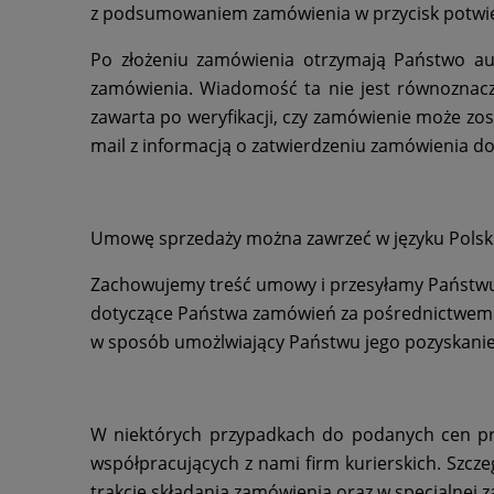
z podsumowaniem zamówienia w przycisk potwierd
Po złożeniu zamówienia otrzymają Państwo a
zamówienia. Wiadomość ta nie jest równoznacz
zawarta po weryfikacji, czy zamówienie może zos
mail z informacją o zatwierdzeniu zamówienia do
Umowę sprzedaży można zawrzeć w języku Pols
Zachowujemy treść umowy i przesyłamy Państwu
dotyczące Państwa zamówień za pośrednictwem k
w sposób umożlwiający Państwu jego pozyskanie, 
W niektórych przypadkach do podanych cen pro
współpracujących z nami firm kurierskich. Szc
trakcie składania zamówienia oraz w specjalnej z