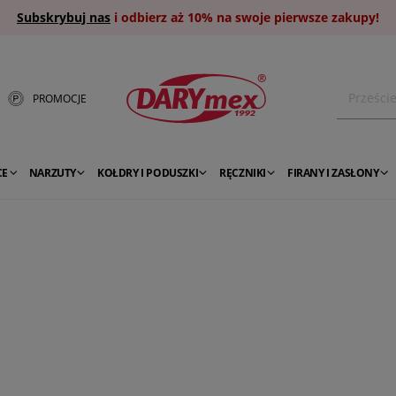
Subskrybuj nas
i odbierz aż 10% na swoje pierwsze zakupy!
PROMOCJE
CE
NARZUTY
KOŁDRY I PODUSZKI
RĘCZNIKI
FIRANY I ZASŁONY