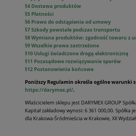
§4 Dostawa produktów
§5 Płatności
§6 Prawo do odstąpienia od umowy
§7 Szkody powstałe podczas transportu
§8 Wymiana produktów: zgodność towaru z 
§9 Wszelkie prawa zastrzeżone
§10 Usługi świadczone drogą elektroniczną
§11 Pozasądowe rozwiązywanie sporów
§12 Postanowienia końcowe
Poniższy Regulamin określa ogólne warunki
https://darymex.pl/
.
Właścicielem sklepu jest DARYMEX GROUP Spółka 
Kapitał zakładowy wynosi: 6 361 000,00. Spółka
dla Krakowa-Śródmieścia w Krakowie, XII Wydz