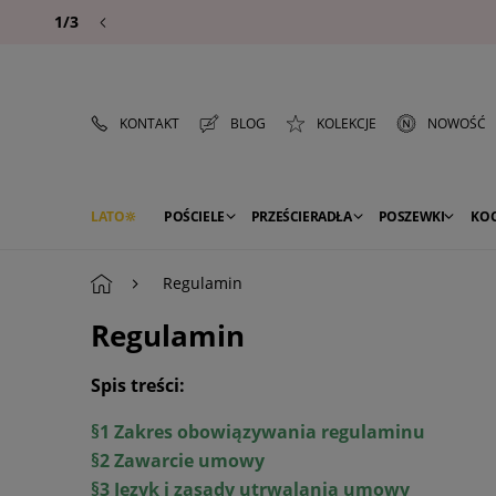
1/3
KONTAKT
BLOG
KOLEKCJE
NOWOŚĆ
LATO
POŚCIELE
PRZEŚCIERADŁA
POSZEWKI
KO
PREMIUM
SEZON
DEKORACJE
Regulamin
Regulamin
Spis treści:
§1 Zakres obowiązywania regulaminu
§2 Zawarcie umowy
§3 Język i zasady utrwalania umowy