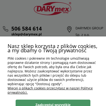
506 584 614
DARYMEX GROUP
sklep@darymex.pl
Sp. z o.o.
pon. - pt.: 7:00 - 15:00
ul. Siedliska 124,
Nasz sklep korzysta z plików cookies,
32-620 Brzeszcze
a my dbamy o Twoją prywatność
Pliki cookies i pokrewne im technologie umożliwiają
poprawne działanie strony i pomagają nam dostosować
ofertę do Twoich potrzeb, aby była ona dla Ciebie jak
najlepsza. Możesz zaakceptować wykorzystanie przez
nas wszystkich tych plików i przejść do sklepu lub
dostosować użycie plików do swoich preferencji,
wybierając opcję "Dostosuj zgody".
Więcej o plikach cookies przeczytasz w naszej Polityce
prywatności.
PLN
PL
Zaakceptuj wszystkie