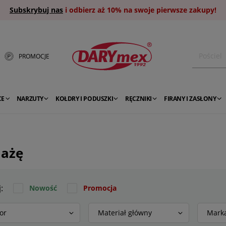
Subskrybuj nas
i odbierz aż 10% na swoje pierwsze zakupy!
PROMOCJE
CE
NARZUTY
KOŁDRY I PODUSZKI
RĘCZNIKI
FIRANY I ZASŁONY
lażę
j:
Nowość
Promocja
or
Materiał główny
Mark