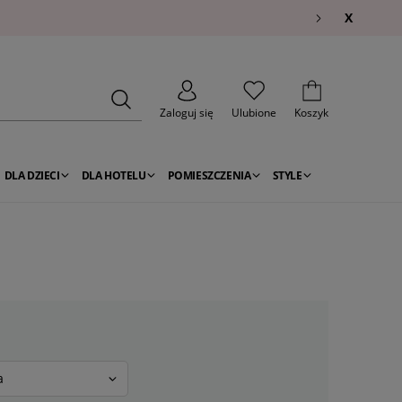
X
Zaloguj się
Ulubione
Koszyk
DLA DZIECI
DLA HOTELU
POMIESZCZENIA
STYLE
a