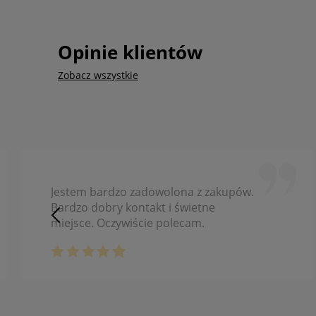
Opinie klientów
Zobacz wszystkie
Jestem bardzo zadowolona z zakupów.
Bardzo dobry kontakt i świetne
miejsce. Oczywiście polecam.