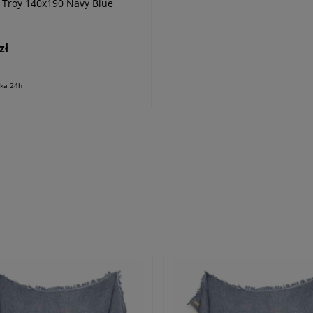
 Troy 140x190 Navy Blue
zł
łka 24h