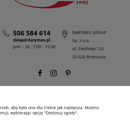
506 584 614
DARYMEX GROUP
sklep@darymex.pl
Sp. z o.o.
pon. - pt.: 7:00 - 15:00
ul. Siedliska 124,
32-620 Brzeszcze
zeb, aby była ona dla Ciebie jak najlepsza. Możesz
ncji, wybierając opcję "Dostosuj zgody".