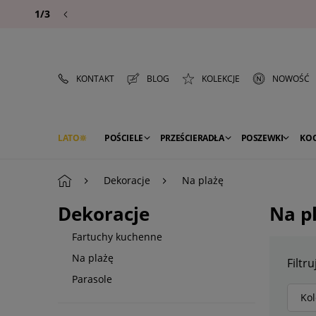
1/3
KONTAKT
BLOG
KOLEKCJE
NOWOŚĆ
LATO
POŚCIELE
PRZEŚCIERADŁA
POSZEWKI
KO
PREMIUM
SEZON
DEKORACJE
Dekoracje
Na plażę
Dekoracje
Na p
Fartuchy kuchenne
Na plażę
Filtru
Parasole
Kol