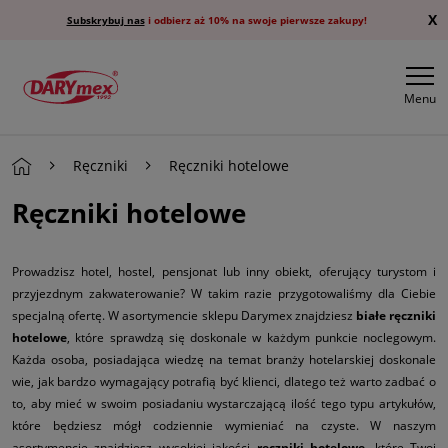
X
Subskrybuj nas
i odbierz aż 10% na swoje pierwsze zakupy!
Menu
Ręczniki
Ręczniki hotelowe
Ręczniki hotelowe
Prowadzisz hotel, hostel, pensjonat lub inny obiekt, oferujący turystom i
przyjezdnym zakwaterowanie? W takim razie przygotowaliśmy dla Ciebie
specjalną ofertę. W asortymencie sklepu Darymex znajdziesz
białe ręczniki
hotelowe
, które sprawdzą się doskonale w każdym punkcie noclegowym.
Każda osoba, posiadająca wiedzę na temat branży hotelarskiej doskonale
wie, jak bardzo wymagający potrafią być klienci, dlatego też warto zadbać o
to, aby mieć w swoim posiadaniu wystarczającą ilość tego typu artykułów,
które będziesz mógł codziennie wymieniać na czyste. W naszym
asortymencie znajdziesz wysokiej jakości
ręczniki hotelowe
, które Twoi