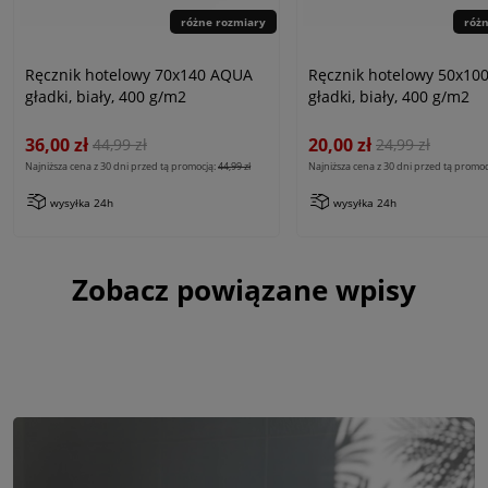
różne rozmiary
róż
Ręcznik hotelowy 70x140 AQUA
Ręcznik hotelowy 50x10
gładki, biały, 400 g/m2
gładki, biały, 400 g/m2
36,00 zł
20,00 zł
44,99 zł
24,99 zł
Najniższa cena z 30 dni przed tą promocją:
44,99 zł
Najniższa cena z 30 dni przed tą promoc
wysyłka 24h
wysyłka 24h
Zobacz powiązane wpisy