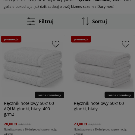
goście pokochają. Już dziś zadbaj o swój biznes razem z Darymex!
Filtruj
Sortuj
promocja
promocja
różne rozmiary
różne rozmiary
Ręcznik hotelowy 50x100
Ręcznik hotelowy 50x100
AQUA gładki, biały, 400
gładki, biały
g/m2
20,00 zł
24,99 zł
23,00 zł
27,00 zł
Najniższa cena z 30 dni przed tą promocją:
Najniższa cena z 30 dni przed tą promocją:
24,99 zł
27,00 zł