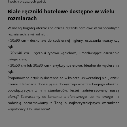
Twoich przyszłych gości.
Białe ręczniki hotelowe dostępne w wielu
rozmiarach
W naszej bogatej ofercie znajdziesz ręczniki hotelowe w różnorodnych
rozmiarach, a wśród nich:
- 50x90 cm - doskonałe do codziennej higieny, osuszania twarzy czy
rąk,
- 70x140 cm - ręczniki typowo kąpielowe, umożliwiające osuszenie
całego ciała,
- 30x50 cm lub 30x30 cm - artykuły toaletowe, idealne do wycierania
rąk.
Proponowane artykuły dostępne są w kolorze uniwersalnej bieli, dzięki
czemu z łatwością dopasują się do wystroju wnętrza Twojego obiektu i
obowiązujących z nim standardów. Jesteś zainteresowany naszą
ofertą? Zapraszamy do kontaktu telefonicznego lub mailowego - z
radością porozmawiamy z Tobą o najkorzystniejszych warunkach
współpracy. Do usłyszenia!