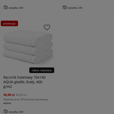
wysyłka 24h
wysyłka 24h
promocja
różne rozmiary
Ręcznik hotelowy 70x140
AQUA gładki, biały, 400
g/m2
36,00 zł
44,99 zł
Najniższa cena z 30 dni przed tą promocją:
44,99 zł
wysyłka 24h