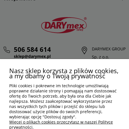
506 584 614
DARYMEX GROUP
sklep@darymex.pl
Sp. z o.o.
pon. - pt.: 7:00 - 15:00
ul. Siedliska 124,
Nasz sklep korzysta z plików cookies,
32-620 Brzeszcze
a my dbamy o Twoją prywatność
Pliki cookies i pokrewne im technologie umożliwiają
poprawne działanie strony i pomagają nam dostosować
ofertę do Twoich potrzeb, aby była ona dla Ciebie jak
najlepsza. Możesz zaakceptować wykorzystanie przez
nas wszystkich tych plików i przejść do sklepu lub
dostosować użycie plików do swoich preferencji,
wybierając opcję "Dostosuj zgody".
Więcej o plikach cookies przeczytasz w naszej Polityce
prywatności.