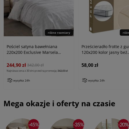
różne rozmiary
róż
Pościel satyna bawełniana
Prześcieradło frotte z g
220x200 Exclusive Marsela
120x200 kolor jasny beż
White, biała w kratkę
PREMIUM
244,90 zł
58,00 zł
342,00 zł
Najniższa cena z 30 dni przed tą promocją:
342,00 zł
wysyłka 24h
wysyłka 24h
Mega okazje i oferty na czasie