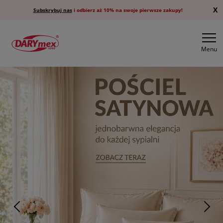
X
Subskrybuj nas
i odbierz aż 10% na swoje pierwsze zakupy!
Menu