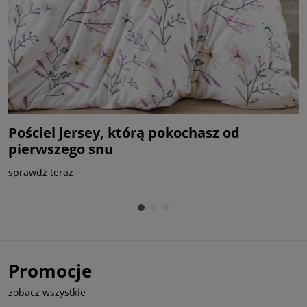
Pościel jersey, którą pokochasz od
P
pierwszego snu
k
sprawdź teraz
k
Promocje
zobacz wszystkie