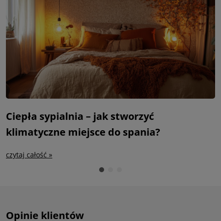
Ciepła sypialnia – jak stworzyć
S
klimatyczne miejsce do spania?
m
czytaj całość »
c
Opinie klientów