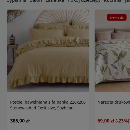
Sypialnia
Salon
Łazienka
Pokój dziecięcy
Kuchnia
Ja
promocja
Pościel bawełniana z falbanką 220x200
Narzuta drukowa
Stonewashed Exclusive, Soybean,
kremowa
385,00 zł
69,00 zł
(-23%)