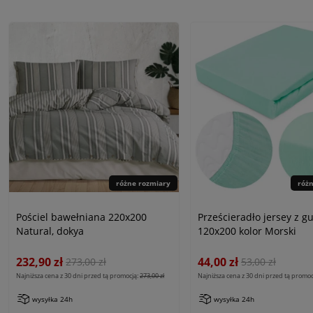
różne rozmiary
róż
Pościel bawełniana 220x200
Prześcieradło jersey z 
Natural, dokya
120x200 kolor Morski
232,90 zł
44,00 zł
273,00 zł
53,00 zł
Najniższa cena z 30 dni przed tą promocją:
273,00 zł
Najniższa cena z 30 dni przed tą promoc
wysyłka 24h
wysyłka 24h