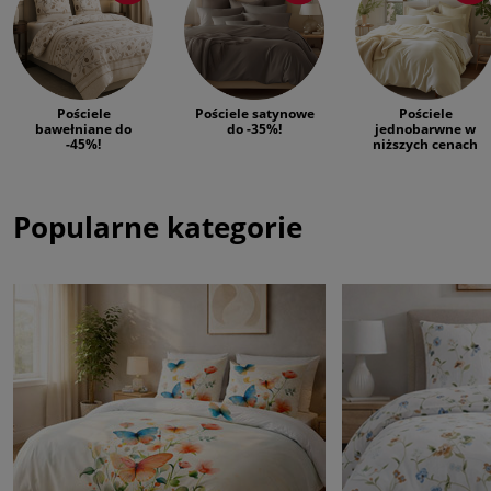
Pościele
Pościele satynowe
Pościele
bawełniane do
do -35%!
jednobarwne w
-45%!
niższych cenach
Popularne kategorie