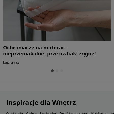
Ochraniacze na materac -
M
nieprzemakalne, przeciwbakteryjne!
c
kup teraz
s
Inspiracje dla Wnętrz