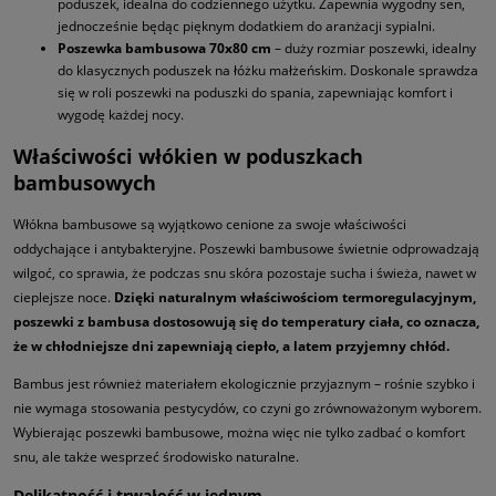
poduszek, idealna do codziennego użytku. Zapewnia wygodny sen,
jednocześnie będąc pięknym dodatkiem do aranżacji sypialni.
Poszewka bambusowa 70x80 cm
– duży rozmiar poszewki, idealny
do klasycznych poduszek na łóżku małżeńskim. Doskonale sprawdza
się w roli poszewki na poduszki do spania, zapewniając komfort i
wygodę każdej nocy.
Właściwości włókien w poduszkach
bambusowych
Włókna bambusowe są wyjątkowo cenione za swoje właściwości
oddychające i antybakteryjne. Poszewki bambusowe świetnie odprowadzają
wilgoć, co sprawia, że podczas snu skóra pozostaje sucha i świeża, nawet w
cieplejsze noce.
Dzięki naturalnym właściwościom termoregulacyjnym,
poszewki z bambusa dostosowują się do temperatury ciała, co oznacza,
że w chłodniejsze dni zapewniają ciepło, a latem przyjemny chłód.
Bambus jest również materiałem ekologicznie przyjaznym – rośnie szybko i
nie wymaga stosowania pestycydów, co czyni go zrównoważonym wyborem.
Wybierając poszewki bambusowe, można więc nie tylko zadbać o komfort
snu, ale także wesprzeć środowisko naturalne.
Delikatność i trwałość w jednym