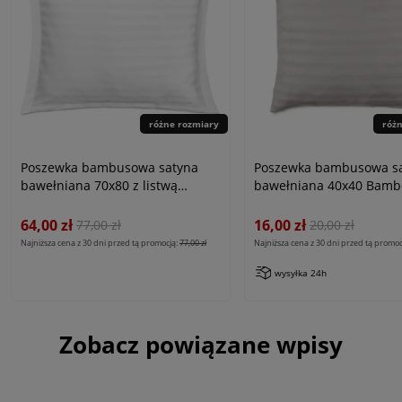
różne rozmiary
róż
Poszewka bambusowa satyna
Poszewka bambusowa s
bawełniana 70x80 z listwą
bawełniana 40x40 Bambo
Bamboo paski, białe
szare
64,00 zł
16,00 zł
77,00 zł
20,00 zł
Najniższa cena z 30 dni przed tą promocją:
77,00 zł
Najniższa cena z 30 dni przed tą promoc
wysyłka 24h
Zobacz powiązane wpisy