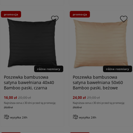
promocja
promocja
różne rozmiary
różne rozmiary
Poszewka bambusowa
Poszewka bambusowa
satyna bawełniana 40x40
satyna bawełniana 50x60
Bamboo paski, czarna
Bamboo paski, beżowe
16,00 zł
20,00 zł
24,00 zł
29,00 zł
Najniższa cena z 30 dni przed tą promocją:
Najniższa cena z 30 dni przed tą promocją:
20,00 zł
29,00 zł
wysyłka 24h
wysyłka 24h