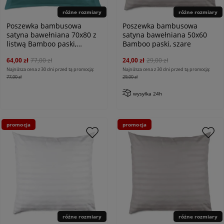
różne rozmiary
różne rozmiary
Poszewka bambusowa
Poszewka bambusowa
satyna bawełniana 70x80 z
satyna bawełniana 50x60
listwą Bamboo paski,
Bamboo paski, szare
turkusowe
64,00 zł
77,00 zł
24,00 zł
29,00 zł
Najniższa cena z 30 dni przed tą promocją:
Najniższa cena z 30 dni przed tą promocją:
77,00 zł
29,00 zł
wysyłka 24h
promocja
promocja
różne rozmiary
różne rozmiary