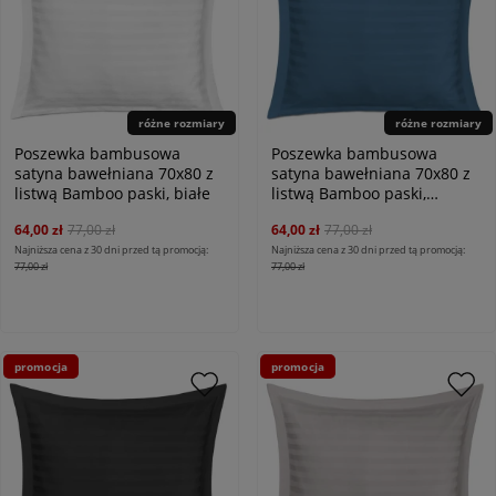
różne rozmiary
różne rozmiary
Poszewka bambusowa
Poszewka bambusowa
satyna bawełniana 70x80 z
satyna bawełniana 70x80 z
listwą Bamboo paski, białe
listwą Bamboo paski,
chabrowe
64,00 zł
77,00 zł
64,00 zł
77,00 zł
Najniższa cena z 30 dni przed tą promocją:
Najniższa cena z 30 dni przed tą promocją:
77,00 zł
77,00 zł
promocja
promocja