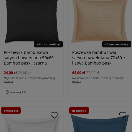
różne rozmiary
różne rozmiary
Poszewka bambusowa
Poszewka bambusowa
satyna bawełniana 50x60
satyna bawełniana 70x80 z
Bamboo paski, czarna
listwą Bamboo paski,
beżowe
24,00 zł
29,00 zł
64,00 zł
77,00 zł
Najniższa cena z 30 dni przed tą promocją:
Najniższa cena z 30 dni przed tą promocją:
29,00 zł
77,00 zł
wysyłka 24h
promocja
promocja