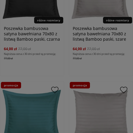
różne rozmiary
różne rozmiary
Poszewka bambusowa
Poszewka bambusowa
satyna bawełniana 70x80 z
satyna bawełniana 70x80 z
listwą Bamboo paski, czarna
listwą Bamboo paski, szare
64,00 zł
77,00 zł
64,00 zł
77,00 zł
Najniższa cena z 30 dni przed tą promocją:
Najniższa cena z 30 dni przed tą promocją:
77,00 zł
77,00 zł
promocja
promocja