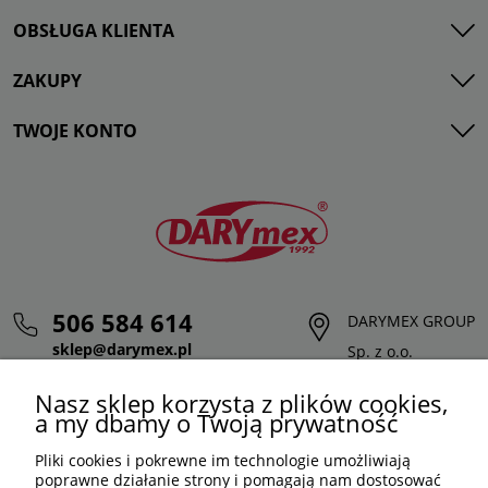
OBSŁUGA KLIENTA
ZAKUPY
TWOJE KONTO
506 584 614
DARYMEX GROUP
sklep@darymex.pl
Sp. z o.o.
pon. - pt.: 7:00 - 15:00
ul. Siedliska 124,
Nasz sklep korzysta z plików cookies,
32-620 Brzeszcze
a my dbamy o Twoją prywatność
Pliki cookies i pokrewne im technologie umożliwiają
poprawne działanie strony i pomagają nam dostosować