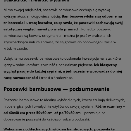
Mimo swojej miękkości, poszewki bambusowe cechują się wysoką
wytrzymałością i długowiecznością.
Bambusowe włókna są odporne na
zniszczenia i utratę kształtu, co sprawia, że poszewki zachowują swój
estetyczny wygląd nawet po wielu praniach.
Ponadto, poszewki
bambusowe są łatwe w utrzymaniu – można je prać w pralce, a ich
szybkoschnąca natura sprawia, że są gotowe do ponownego użycia w
krótkim czasie.
Dzięki temu poszewki bambusowe to doskonała inwestycja na lata, która
łączy w sobie komfort i trwałość z naturalnym pięknem.
Ich klasyczny
wygląd pasuje do każdej sypialni, a jednocześnie wprowadza do niej
nutę nowoczesności
i troski o środowisko.
Poszewki bambusowe — podsumowanie
Poszewki bambusowe to idealny wybór dla tych, którzy szukają delikatnych,
hipoalergicznych i trwałych tekstyliów do swojej sypialni.
Różne rozmiary –
od 40x40 cm przez 50x60 cm, aż po 70x80 cm
– pozwalają na
dopasowanie poszewki do każdego rodzaju poduszki.
Wykonane z oddychających włókien bambusowych, poszewki te