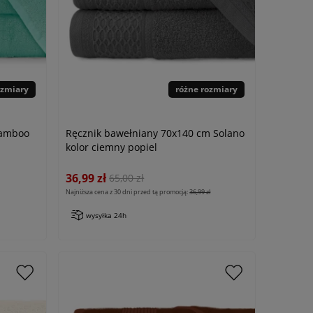
ozmiary
różne rozmiary
Bamboo
Ręcznik bawełniany 70x140 cm Solano
kolor ciemny popiel
36,99 zł
65,00 zł
Najniższa cena z 30 dni przed tą promocją:
36,99 zł
wysyłka 24h