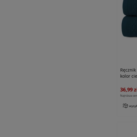
Ręcznik
kolor ci
36,99 z
Najniższa cen
wysy