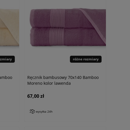
ozmiary
różne rozmiary
Bamboo
Ręcznik bambusowy 70x140 Bamboo
Moreno kolor lawenda
67,00 zł
wysyłka 24h