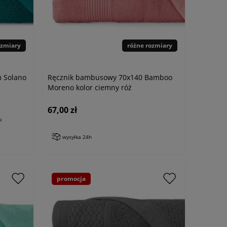
ozmiary
różne rozmiary
m Solano
Ręcznik bambusowy 70x140 Bamboo
Moreno kolor ciemny róż
67,00 zł
ł
wysyłka 24h
promocja