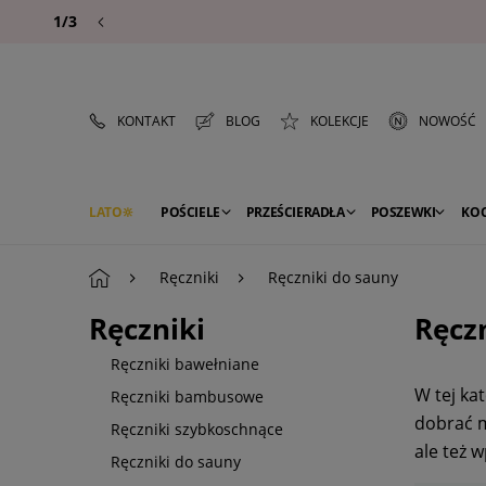
1/3
KONTAKT
BLOG
KOLEKCJE
NOWOŚĆ
LATO
POŚCIELE
PRZEŚCIERADŁA
POSZEWKI
KO
PREMIUM
SEZON
DEKORACJE
Ręczniki
Ręczniki do sauny
Ręczniki
Ręcz
Ręczniki bawełniane
W tej ka
Ręczniki bambusowe
dobrać m
Ręczniki szybkoschnące
ale też 
Ręczniki do sauny