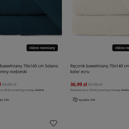
różne rozmiary
różne r
 bawełniany 70x140 cm Solano
Ręcznik bawełniany 70x140 c
emny niebieski
kolor ecru
ł
36,99 zł
65,00 zł
65,00 zł
a z 30 dni przed tą promocją:
36,99 zł
Najniższa cena z 30 dni przed tą promocją:
36,99 z
łka 24h
wysyłka 24h