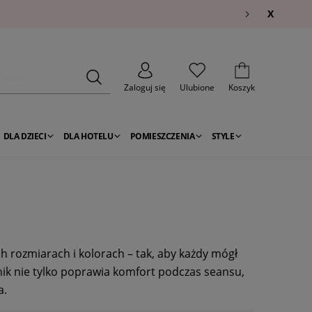
X
Zaloguj się
Ulubione
Koszyk
DLA DZIECI
DLA HOTELU
POMIESZCZENIA
STYLE
ch rozmiarach i kolorach – tak, aby każdy mógł
k nie tylko poprawia komfort podczas seansu,
a.