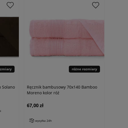
ozmiary
różne rozmiary
m Solano
Ręcznik bambusowy 70x140 Bamboo
Moreno kolor róż
67,00 zł
ł
wysyłka 24h