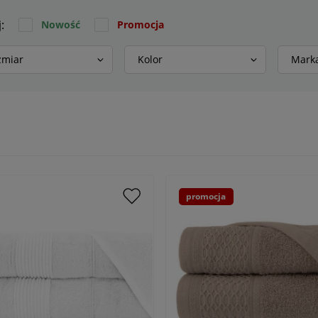
j:
Nowość
Promocja
zmiar
Kolor
Mark
promocja