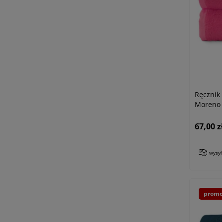
Ręczni
Moreno 
67,00 z
wysy
promo