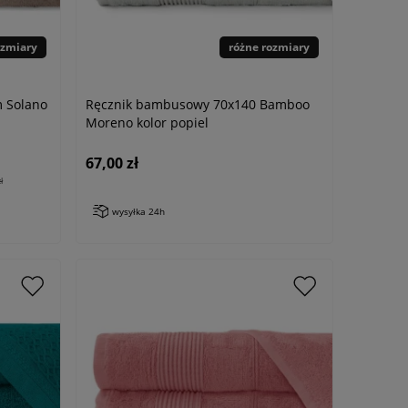
ozmiary
różne rozmiary
m Solano
Ręcznik bambusowy 70x140 Bamboo
Moreno kolor popiel
67,00 zł
ł
wysyłka 24h