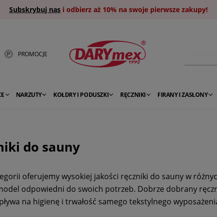
Subskrybuj nas
i odbierz aż 10% na swoje pierwsze zakupy!
PROMOCJE
CE
NARZUTY
KOŁDRY I PODUSZKI
RĘCZNIKI
FIRANY I ZASŁONY
niki do sauny
tegorii oferujemy wysokiej jakości ręczniki do sauny w różny
odel odpowiedni do swoich potrzeb. Dobrze dobrany ręczni
wpływa na higienę i trwałość samego tekstylnego wyposażeni