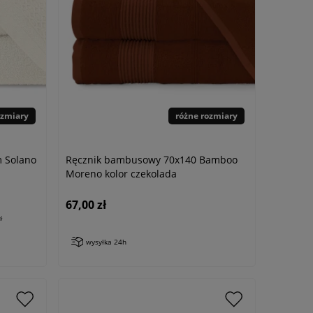
ozmiary
różne rozmiary
m Solano
Ręcznik bambusowy 70x140 Bamboo
Moreno kolor czekolada
67,00 zł
ł
wysyłka 24h