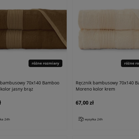
różne rozmiary
różne r
k bambusowy 70x140 Bamboo
Ręcznik bambusowy 70x140 
kolor jasny brąz
Moreno kolor krem
ł
67,00 zł
łka 24h
wysyłka 24h