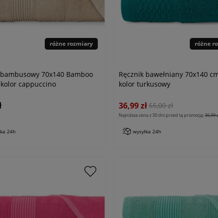
różne rozmiary
różne r
k bambusowy 70x140 Bamboo
Ręcznik bawełniany 70x140 c
kolor cappuccino
kolor turkusowy
ł
36,99 zł
65,00 zł
Najniższa cena z 30 dni przed tą promocją:
36,99 z
łka 24h
wysyłka 24h