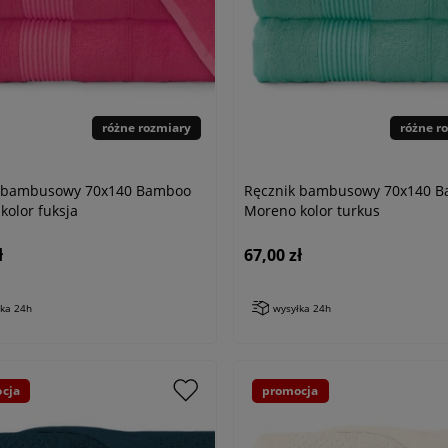
różne rozmiary
różne r
k bambusowy 70x140 Bamboo
Ręcznik bambusowy 70x140 
kolor fuksja
Moreno kolor turkus
ł
67,00 zł
łka 24h
wysyłka 24h
cja
promocja