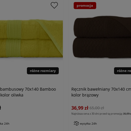
promocja
różne rozmiary
różne r
k bambusowy 70x140 Bamboo
Ręcznik bawełniany 70x140 c
kolor oliwka
kolor brązowy
ł
36,99 zł
65,00 zł
Najniższa cena z 30 dni przed tą promocją:
36,99 z
łka 24h
wysyłka 24h