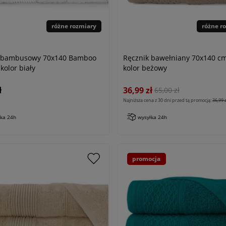
różne rozmiary
różne r
k bambusowy 70x140 Bamboo
Ręcznik bawełniany 70x140 c
kolor biały
kolor beżowy
ł
36,99 zł
65,00 zł
Najniższa cena z 30 dni przed tą promocją:
36,99 z
łka 24h
wysyłka 24h
promocja