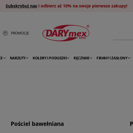
Subskrybuj nas
i odbierz aż 10% na swoje pierwsze zakupy!
PROMOCJE
CE
NARZUTY
KOŁDRY I PODUSZKI
RĘCZNIKI
FIRANY I ZASŁONY
Pościel bawełniana
P