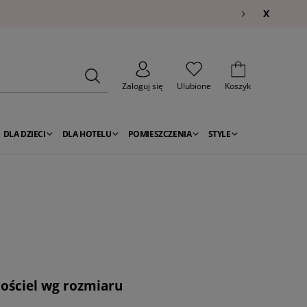
X
Zaloguj się
Ulubione
Koszyk
DLA DZIECI
DLA HOTELU
POMIESZCZENIA
STYLE
ościel wg rozmiaru