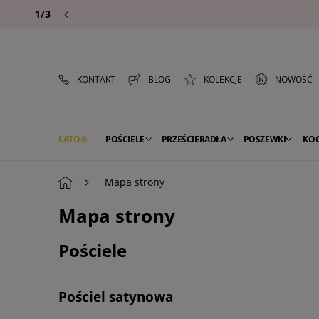
1/3
KONTAKT
BLOG
KOLEKCJE
NOWOŚĆ
LATO
POŚCIELE
PRZEŚCIERADŁA
POSZEWKI
KO
PREMIUM
SEZON
DEKORACJE
Mapa strony
Mapa strony
Pościele
Pościel satynowa