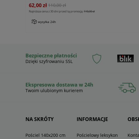
62,00 zł
110,00 zł
Najniższa cena z 30 dni przed tą promocją:
110,00 zł
wysyłka 24h
Bezpieczne płatności
Dzięki szyfrowaniu SSL
Ekspresowa dostawa w 24h
Twoim ulubionym kurierem
NA SKRÓTY
INFORMACJE
OBS
Pościel 140x200 cm
Pościelowy leksykon
Konta