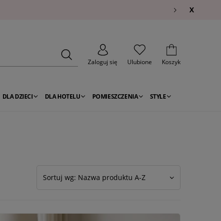
X
Zaloguj się
Ulubione
Koszyk
DLA DZIECI
DLA HOTELU
POMIESZCZENIA
STYLE
Sortuj wg: Nazwa produktu A-Z