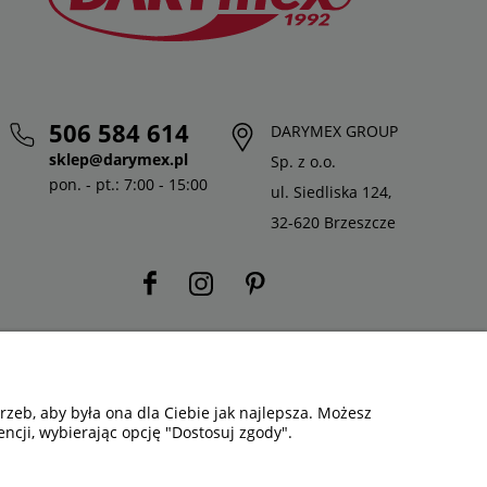
506 584 614
DARYMEX GROUP
sklep@darymex.pl
Sp. z o.o.
pon. - pt.: 7:00 - 15:00
ul. Siedliska 124,
32-620 Brzeszcze
zeb, aby była ona dla Ciebie jak najlepsza. Możesz
ncji, wybierając opcję "Dostosuj zgody".