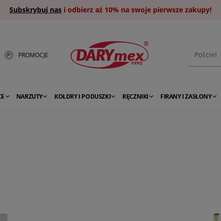
Subskrybuj nas
i odbierz aż 10% na swoje pierwsze zakupy!
PROMOCJE
CE
NARZUTY
KOŁDRY I PODUSZKI
RĘCZNIKI
FIRANY I ZASŁONY