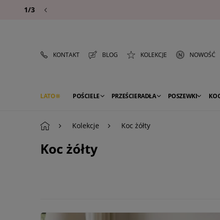
1/3
KONTAKT
BLOG
KOLEKCJE
NOWOŚĆ
LATO
POŚCIELE
PRZEŚCIERADŁA
POSZEWKI
KO
PREMIUM
SEZON
DEKORACJE
Kolekcje
Koc żółty
Koc żółty