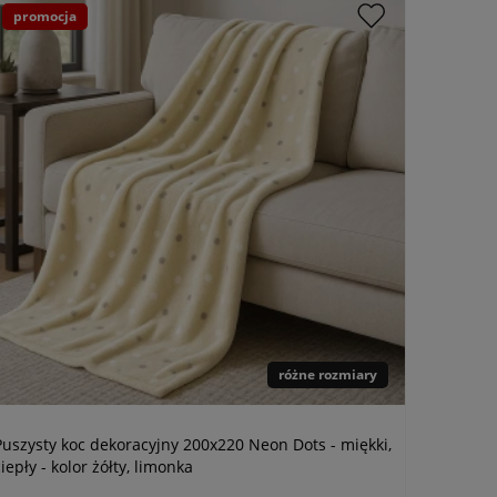
promocja
różne rozmiary
Puszysty koc dekoracyjny 200x220 Neon Dots - miękki,
ciepły - kolor żółty, limonka