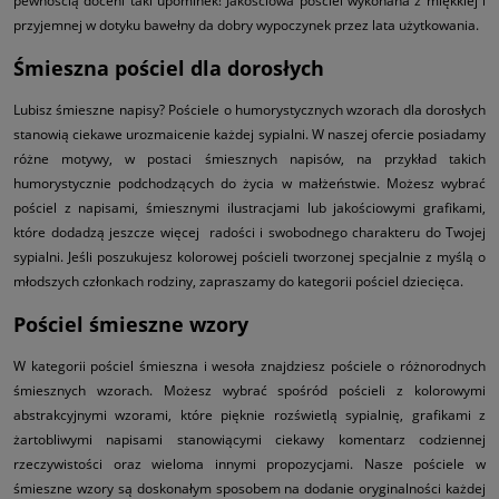
pewnością doceni taki upominek! Jakościowa pościel wykonana z miękkiej i
przyjemnej w dotyku bawełny da dobry wypoczynek przez lata użytkowania.
Śmieszna pościel dla dorosłych
Lubisz śmieszne napisy? Pościele o humorystycznych wzorach dla dorosłych
stanowią ciekawe urozmaicenie każdej sypialni. W naszej ofercie posiadamy
różne motywy, w postaci śmiesznych napisów, na przykład takich
humorystycznie podchodzących do życia w małżeństwie. Możesz wybrać
pościel z napisami, śmiesznymi ilustracjami lub jakościowymi grafikami,
które dodadzą jeszcze więcej radości i swobodnego charakteru do Twojej
sypialni. Jeśli poszukujesz kolorowej pościeli tworzonej specjalnie z myślą o
młodszych członkach rodziny, zapraszamy do kategorii
pościel dziecięca
.
Pościel śmieszne wzory
W kategorii pościel śmieszna i wesoła znajdziesz pościele o różnorodnych
śmiesznych wzorach. Możesz wybrać spośród pościeli z kolorowymi
abstrakcyjnymi wzorami, które pięknie rozświetlą sypialnię, grafikami z
żartobliwymi napisami stanowiącymi ciekawy komentarz codziennej
rzeczywistości oraz wieloma innymi propozycjami. Nasze pościele w
śmieszne wzory są doskonałym sposobem na dodanie oryginalności każdej