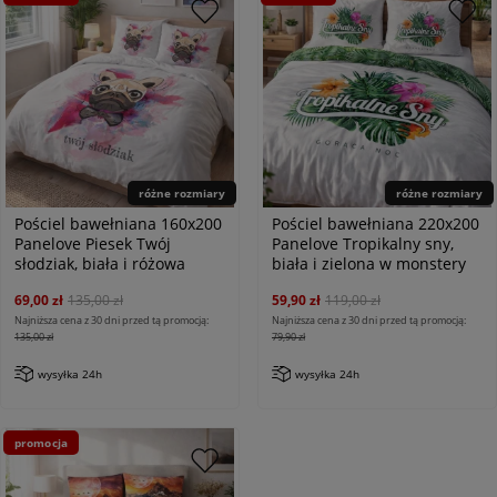
różne rozmiary
różne rozmiary
Pościel bawełniana 160x200
Pościel bawełniana 220x200
Panelove Piesek Twój
Panelove Tropikalny sny,
słodziak, biała i różowa
biała i zielona w monstery
69,00 zł
135,00 zł
59,90 zł
119,00 zł
Najniższa cena z 30 dni przed tą promocją:
Najniższa cena z 30 dni przed tą promocją:
135,00 zł
79,90 zł
wysyłka 24h
wysyłka 24h
promocja