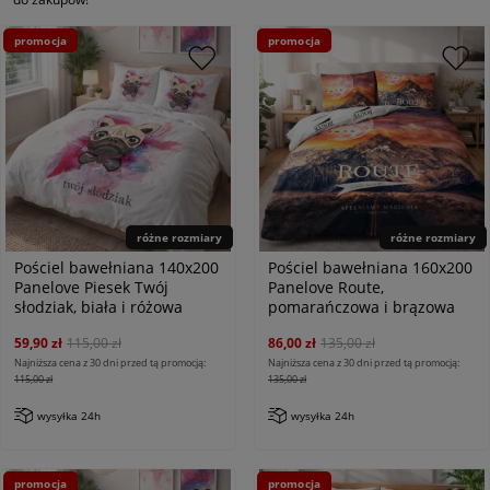
promocja
promocja
różne rozmiary
różne rozmiary
Pościel bawełniana 140x200
Pościel bawełniana 160x200
Panelove Piesek Twój
Panelove Route,
słodziak, biała i różowa
pomarańczowa i brązowa
59,90 zł
115,00 zł
86,00 zł
135,00 zł
Najniższa cena z 30 dni przed tą promocją:
Najniższa cena z 30 dni przed tą promocją:
115,00 zł
135,00 zł
wysyłka 24h
wysyłka 24h
promocja
promocja