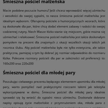
Śmieszna pościel małżeńska
Macie podobne poczucie humoru? Jeśli chcesz wprowadzić więcej uśmiechu
i wesołości do swojej sypialni, to nasza śmieszna pościel małżeńska jest
idealnym wyborem. Oferujemy pościele o humorystycznych wzorach, które
są doskonałe dla par, które chcą dodać element zabawy i radości do swojej
codziennej rutyny. Niech Wasze łóżko stanie się miejscem, gdzie można się
uśmiechać i relaksować. Śmieszna pościel małżeńska jest także doskonałym
pomysłem na prezent dla znajomych z okazji wszelkich okazji takich jak
rocznica ślubu. Aby pościel małżeńska była nie tylko estetyczna, ale także
praktyczna, pamiętaj o tym by dobrać jej rozmiar odpowiednio do rozmiaru
łóżka. Polecane rozmiary pościeli dla par w zależności od preferencji to:
160x200 oraz 220x200
Śmieszna pościel dla młodej pary
Poszukując ciekawego prezentu będącego elementem upominku dla młodej
pary, warto pomyśleć nad praktycznymi rzeczami takimi jak tekstylia
wykorzystywane w domu. Śmieszna pościel dla młodej pary idealnie
sprawdzi się by wnieść do sypialni nieco uśmiechu. Doskonale dobrane
napisy opisują życie małżeńskie z przymrużeniem oka, młoda para z