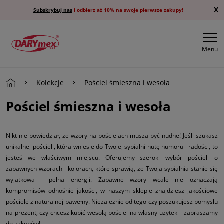
X
Subskrybuj nas
i odbierz aż 10% na swoje pierwsze zakupy!
Menu
Kolekcje
Pościel śmieszna i wesoła
Pościel śmieszna i wesoła
Nikt nie powiedział, że wzory na pościelach muszą być nudne! Jeśli szukasz
unikalnej pościeli, która wniesie do Twojej sypialni nutę humoru i radości, to
jesteś we właściwym miejscu. Oferujemy szeroki wybór pościeli o
zabawnych wzorach i kolorach, które sprawią, że Twoja sypialnia stanie się
wyjątkowa i pełna energii. Zabawne wzory wcale nie oznaczają
kompromisów odnośnie jakości, w naszym sklepie znajdziesz jakościowe
pościele z naturalnej bawełny. Niezależnie od tego czy poszukujesz pomysłu
na prezent, czy chcesz kupić wesołą pościel na własny użytek – zapraszamy
do zakupów!