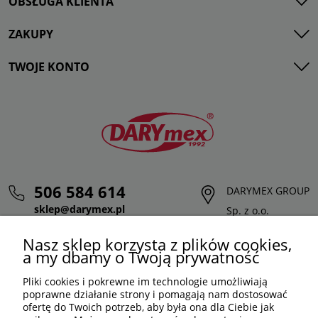
OBSŁUGA KLIENTA
ZAKUPY
TWOJE KONTO
506 584 614
DARYMEX GROUP
sklep@darymex.pl
Sp. z o.o.
pon. - pt.: 7:00 - 15:00
ul. Siedliska 124,
Nasz sklep korzysta z plików cookies,
32-620 Brzeszcze
a my dbamy o Twoją prywatność
Pliki cookies i pokrewne im technologie umożliwiają
poprawne działanie strony i pomagają nam dostosować
ofertę do Twoich potrzeb, aby była ona dla Ciebie jak