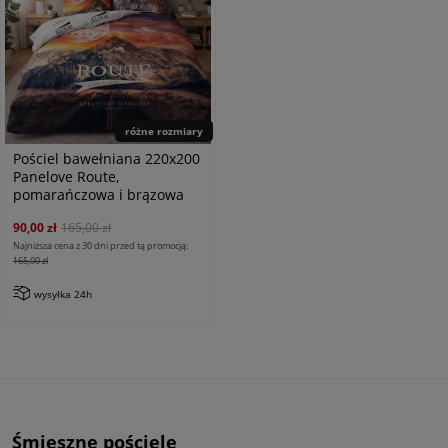
różne rozmiary
Pościel bawełniana 220x200
Panelove Route,
pomarańczowa i brązowa
90,00 zł
165,00 zł
Najniższa cena z 30 dni przed tą promocją:
165,00 zł
wysyłka 24h
Śmieszne pościele