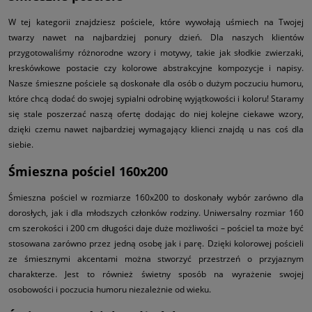
W tej kategorii znajdziesz pościele, które wywołają uśmiech na Twojej
twarzy nawet na najbardziej ponury dzień. Dla naszych klientów
przygotowaliśmy różnorodne wzory i motywy, takie jak słodkie zwierzaki,
kreskówkowe postacie czy kolorowe abstrakcyjne kompozycje i napisy.
Nasze śmieszne pościele są doskonałe dla osób o dużym poczuciu humoru,
które chcą dodać do swojej sypialni odrobinę wyjątkowości i koloru! Staramy
się stale poszerzać naszą ofertę dodając do niej kolejne ciekawe wzory,
dzięki czemu nawet najbardziej wymagający klienci znajdą u nas coś dla
siebie.
Śmieszna pościel 160x200
Śmieszna pościel w rozmiarze 160x200 to doskonały wybór zarówno dla
dorosłych, jak i dla młodszych członków rodziny. Uniwersalny rozmiar 160
cm szerokości i 200 cm długości daje duże możliwości – pościel ta może być
stosowana zarówno przez jedną osobę jak i parę. Dzięki kolorowej pościeli
ze śmiesznymi akcentami można stworzyć przestrzeń o przyjaznym
charakterze. Jest to również świetny sposób na wyrażenie swojej
osobowości i poczucia humoru niezależnie od wieku.