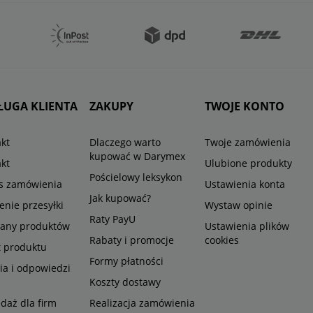
ŁUGA KLIENTA
ZAKUPY
TWOJE KONTO
kt
Dlaczego warto
Twoje zamówienia
kupować w Darymex
kt
Ulubione produkty
Pościelowy leksykon
us zamówienia
Ustawienia konta
Jak kupować?
enie przesyłki
Wystaw opinie
Raty PayU
any produktów
Ustawienia plików
Rabaty i promocje
cookies
t produktu
Formy płatności
ia i odpowiedzi
Koszty dostawy
daż dla firm
Realizacja zamówienia