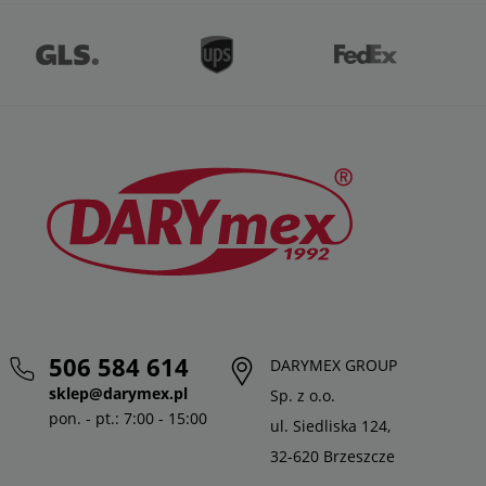
506 584 614
DARYMEX GROUP
sklep@darymex.pl
Sp. z o.o.
pon. - pt.: 7:00 - 15:00
ul. Siedliska 124,
32-620 Brzeszcze