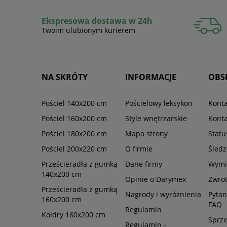
Ekspresowa dostawa w 24h
Twoim ulubionym kurierem
NA SKRÓTY
INFORMACJE
OBS
Pościel 140x200 cm
Pościelowy leksykon
Konta
Pościel 160x200 cm
Style wnętrzarskie
Konta
Pościel 180x200 cm
Mapa strony
Stat
Pościel 200x220 cm
O firmie
Śledz
Prześcieradła z gumką
Dane firmy
Wymi
140x200 cm
Opinie o Darymex
Zwro
Prześcieradła z gumką
Nagrody i wyróżnienia
Pytan
160x200 cm
FAQ
Regulamin
Kołdry 160x200 cm
Sprze
Regulamin -