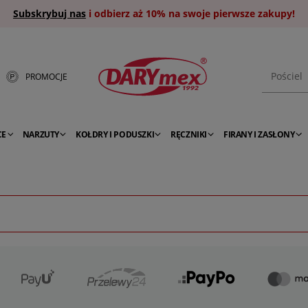
Subskrybuj nas
i odbierz aż 10% na swoje pierwsze zakupy!
PROMOCJE
CE
NARZUTY
KOŁDRY I PODUSZKI
RĘCZNIKI
FIRANY I ZASŁONY