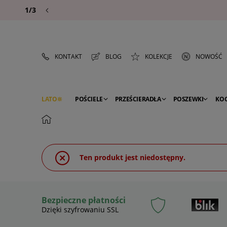
1/3
KONTAKT
BLOG
KOLEKCJE
NOWOŚĆ
LATO
POŚCIELE
PRZEŚCIERADŁA
POSZEWKI
KO
PREMIUM
SEZON
DEKORACJE
Ten produkt jest niedostępny.
Bezpieczne płatności
Dzięki szyfrowaniu SSL