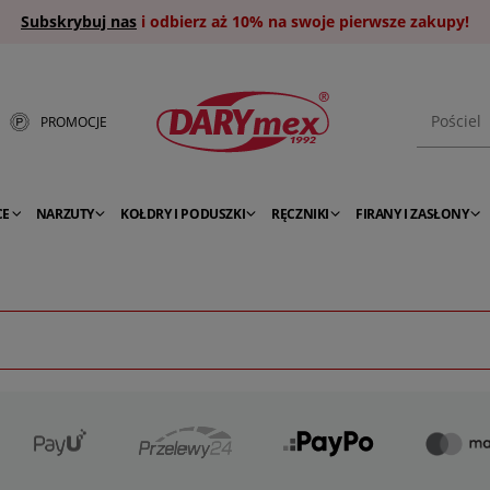
Subskrybuj nas
i odbierz aż 10% na swoje pierwsze zakupy!
PROMOCJE
CE
NARZUTY
KOŁDRY I PODUSZKI
RĘCZNIKI
FIRANY I ZASŁONY