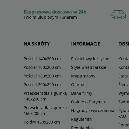
Ekspresowa dostawa w 24h
Twoim ulubionym kurierem
NA SKRÓTY
INFORMACJE
OBS
Pościel 140x200 cm
Pościelowy leksykon
Konta
Pościel 160x200 cm
Style wnętrzarskie
Konta
Pościel 180x200 cm
Mapa strony
Stat
Pościel 200x220 cm
O firmie
Śledz
Prześcieradła z gumką
Dane firmy
Wymi
140x200 cm
Opinie o Darymex
Zwro
Prześcieradła z gumką
Nagrody i wyróżnienia
Pytan
160x200 cm
FAQ
Regulamin
Kołdry 160x200 cm
Sprze
Regulamin -