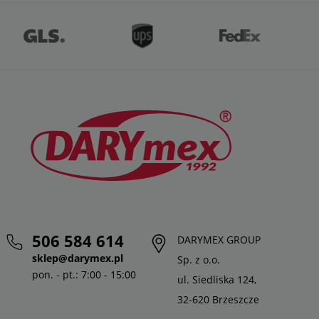
506 584 614
DARYMEX GROUP
sklep@darymex.pl
Sp. z o.o.
pon. - pt.: 7:00 - 15:00
ul. Siedliska 124,
32-620 Brzeszcze