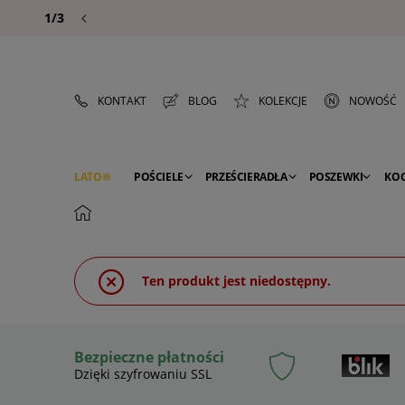
1/3
KONTAKT
BLOG
KOLEKCJE
NOWOŚĆ
LATO
POŚCIELE
PRZEŚCIERADŁA
POSZEWKI
KO
PREMIUM
SEZON
DEKORACJE
Ten produkt jest niedostępny.
Bezpieczne płatności
Dzięki szyfrowaniu SSL