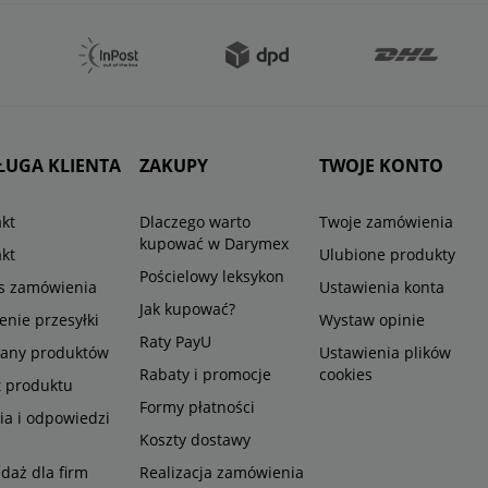
ŁUGA KLIENTA
ZAKUPY
TWOJE KONTO
kt
Dlaczego warto
Twoje zamówienia
kupować w Darymex
kt
Ulubione produkty
Pościelowy leksykon
us zamówienia
Ustawienia konta
Jak kupować?
enie przesyłki
Wystaw opinie
Raty PayU
any produktów
Ustawienia plików
Rabaty i promocje
cookies
t produktu
Formy płatności
ia i odpowiedzi
Koszty dostawy
daż dla firm
Realizacja zamówienia