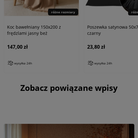
różne rozmiary
róż
Koc bawełniany 150x200 z
Poszewka satynowa 50x7
frędzlami jasny beż
czarny
147,00 zł
23,80 zł
wysyłka 24h
wysyłka 24h
Zobacz powiązane wpisy