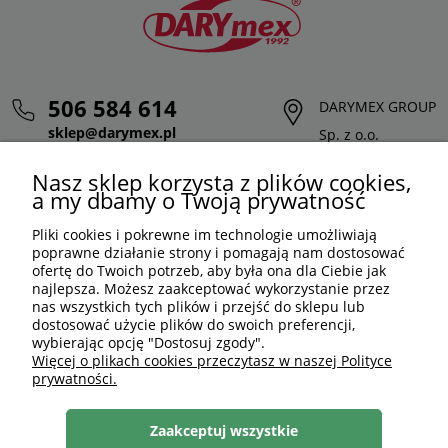
506 584 614
DARYMEX GROUP
sklep@darymex.pl
Sp. z o.o.
pon. - pt.: 7:00 - 15:00
ul. Siedliska 124,
Nasz sklep korzysta z plików cookies,
32-620 Brzeszcze
a my dbamy o Twoją prywatność
Pliki cookies i pokrewne im technologie umożliwiają
poprawne działanie strony i pomagają nam dostosować
ofertę do Twoich potrzeb, aby była ona dla Ciebie jak
najlepsza. Możesz zaakceptować wykorzystanie przez
nas wszystkich tych plików i przejść do sklepu lub
dostosować użycie plików do swoich preferencji,
wybierając opcję "Dostosuj zgody".
Więcej o plikach cookies przeczytasz w naszej Polityce
prywatności.
PLN
PL
Zaakceptuj wszystkie