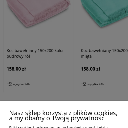
Koc bawełniany 150x200 kolor
Koc bawełniany 150x200
pudrowy róż
mięta
158,00 zł
158,00 zł
wysyłka 24h
wysyłka 24h
Zobacz powiązane wpisy
Nasz sklep korzysta z plików cookies,
a my dbamy o Twoją prywatność
Pliki cookies i pokrewne im technologie umożliwiają