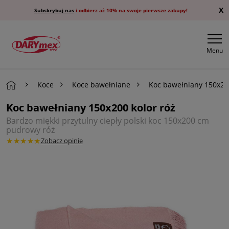
X
Subskrybuj nas
i odbierz aż 10% na swoje pierwsze zakupy!
Menu
Koce
Koce bawełniane
Koc bawełniany 150x200
Koc bawełniany 150x200 kolor róż
Bardzo miękki przytulny ciepły polski koc 150x200 cm
pudrowy róż
★★★★★
Zobacz opinie