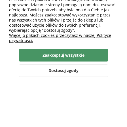
poprawne działanie strony i pomagają nam dostosować
ofertę do Twoich potrzeb, aby była ona dla Ciebie jak
najlepsza. Możesz zaakceptować wykorzystanie przez
nas wszystkich tych plików i przejść do sklepu lub
dostosować użycie plików do swoich preferencji,
wybierając opcję "Dostosuj zgody".
Więcej o plikach cookies przeczytasz w naszej Polityce
prywatności.
Zaakceptuj wszystkie
Dostosuj zgody
Szukaj
Zaloguj się
Ulubione
Koszyk
Ciepła sypialnia – jak stworzyć
klimatyczne miejsce do spania?
czytaj całość »