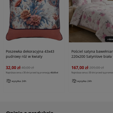
róż
Poszewka dekoracyjna 43x43
Pościel satyna bawełnia
pudrowy róż w kwiaty
220x200 Satynlove biała
różowe kwiaty
32,00 zł
167,00 zł
40,00 zł
209,00 zł
Najniższa cena z 30 dni przed tą promocją:
40,00 zł
Najniższa cena z 30 dni przed tą promoc
wysyłka 24h
wysyłka 24h