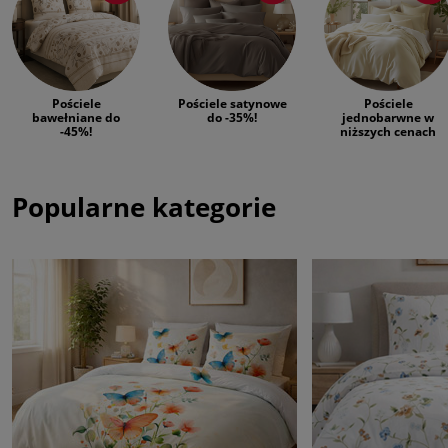
Pościele
Pościele satynowe
Pościele
bawełniane do
do -35%!
jednobarwne w
-45%!
niższych cenach
Popularne kategorie