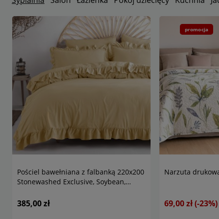
Sypialnia
Salon
Łazienka
Pokój dziecięcy
Kuchnia
Ja
promocja
Pościel bawełniana z falbanką 220x200
Narzuta drukowa
Stonewashed Exclusive, Soybean,
kremowa
385,00 zł
69,00 zł
(-23%)