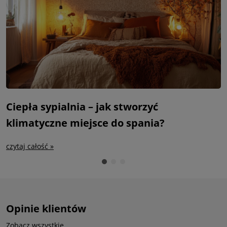
Ciepła sypialnia – jak stworzyć
S
klimatyczne miejsce do spania?
m
czytaj całość »
c
Opinie klientów
Zobacz wszystkie