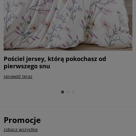
Pościel jersey, którą pokochasz od
P
pierwszego snu
k
sprawdź teraz
k
Promocje
zobacz wszystkie