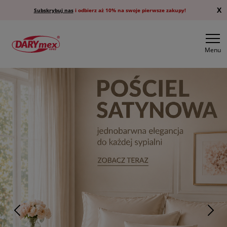
X
Subskrybuj nas
i odbierz aż 10% na swoje pierwsze zakupy!
Menu