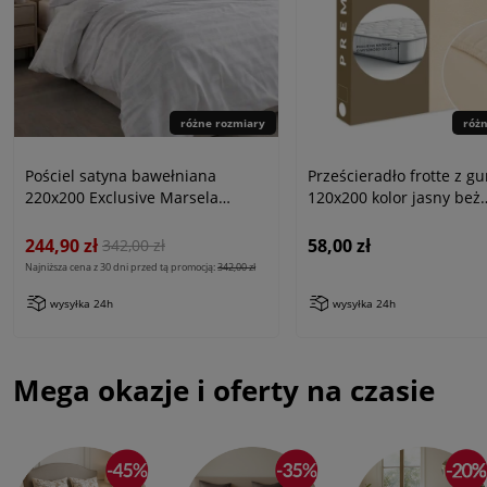
różne rozmiary
róż
Pościel satyna bawełniana
Prześcieradło frotte z g
220x200 Exclusive Marsela
120x200 kolor jasny beż
White, biała w kratkę
PREMIUM
244,90 zł
58,00 zł
342,00 zł
Najniższa cena z 30 dni przed tą promocją:
342,00 zł
wysyłka 24h
wysyłka 24h
Mega okazje i oferty na czasie