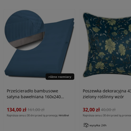
różne rozmiary
Prześcieradło bambusowe
Poszewka dekoracyjna 4
satyna bawełniana 160x240
zielony roślinny wzór
Bamboo paski, chabrowe
134,00 zł
32,00 zł
161,00 zł
40,00 zł
Najniższa cena z 30 dni przed tą promocją:
161,00 zł
Najniższa cena z 30 dni przed tą promoc
wysyłka 24h