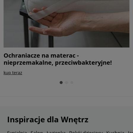
Ochraniacze na materac -
M
nieprzemakalne, przeciwbakteryjne!
c
kup teraz
s
Inspiracje dla Wnętrz