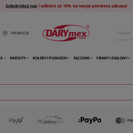
Subskrybuj nas
i odbierz aż 10% na swoje pierwsze zakupy!
PROMOCJE
CE
NARZUTY
KOŁDRY I PODUSZKI
RĘCZNIKI
FIRANY I ZASŁONY