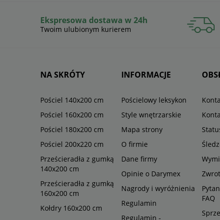
Ekspresowa dostawa w 24h
Twoim ulubionym kurierem
NA SKRÓTY
INFORMACJE
OBS
Pościel 140x200 cm
Pościelowy leksykon
Konta
Pościel 160x200 cm
Style wnętrzarskie
Konta
Pościel 180x200 cm
Mapa strony
Stat
Pościel 200x220 cm
O firmie
Śledz
Prześcieradła z gumką
Dane firmy
Wymi
140x200 cm
Opinie o Darymex
Zwro
Prześcieradła z gumką
Nagrody i wyróżnienia
Pytan
160x200 cm
FAQ
Regulamin
Kołdry 160x200 cm
Sprze
Regulamin -