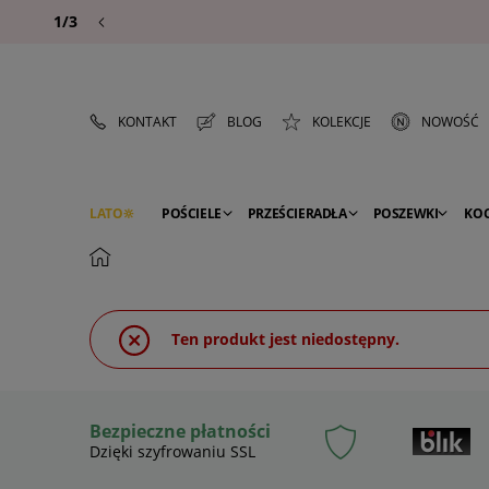
1/3
KONTAKT
BLOG
KOLEKCJE
NOWOŚĆ
LATO
POŚCIELE
PRZEŚCIERADŁA
POSZEWKI
KO
PREMIUM
SEZON
DEKORACJE
Ten produkt jest niedostępny.
Bezpieczne płatności
Dzięki szyfrowaniu SSL