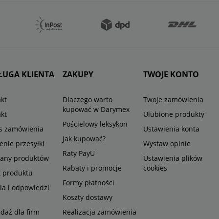
ŁUGA KLIENTA
ZAKUPY
TWOJE KONTO
kt
Dlaczego warto
Twoje zamówienia
kupować w Darymex
kt
Ulubione produkty
Pościelowy leksykon
us zamówienia
Ustawienia konta
Jak kupować?
enie przesyłki
Wystaw opinie
Raty PayU
any produktów
Ustawienia plików
Rabaty i promocje
cookies
t produktu
Formy płatności
ia i odpowiedzi
Koszty dostawy
daż dla firm
Realizacja zamówienia