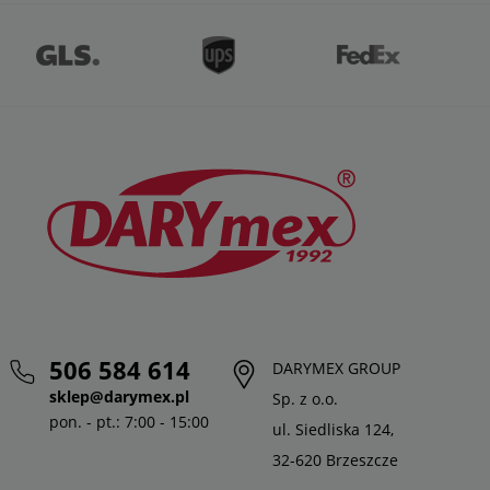
506 584 614
DARYMEX GROUP
sklep@darymex.pl
Sp. z o.o.
pon. - pt.: 7:00 - 15:00
ul. Siedliska 124,
32-620 Brzeszcze