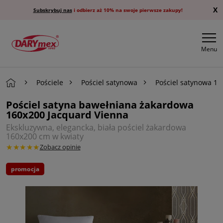
X
Subskrybuj nas
i odbierz aż 10% na swoje pierwsze zakupy!
Menu
Pościele
Pościel satynowa
Pościel satynowa 1
Pościel satyna bawełniana żakardowa
160x200 Jacquard Vienna
Ekskluzywna, elegancka, biała pościel żakardowa
160x200 cm w kwiaty
★★★★★
Zobacz opinie
promocja