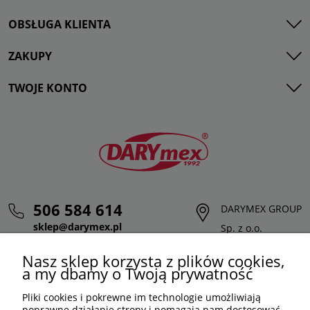
OBSŁUGA KLIENTA
ZAKUPY
TWOJE KONTO
506 584 614
DARYMEX GROUP
sklep@darymex.pl
Sp. z o.o.
pon. - pt.: 7:00 - 15:00
ul. Siedliska 124,
Nasz sklep korzysta z plików cookies,
32-620 Brzeszcze
a my dbamy o Twoją prywatność
Pliki cookies i pokrewne im technologie umożliwiają
poprawne działanie strony i pomagają nam dostosować