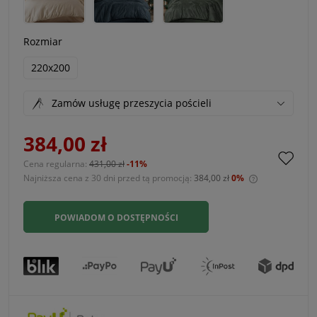
Rozmiar
220x200
Zamów usługę przeszycia pościeli
384,00 zł
Cena regularna:
431,00 zł
-11%
Najniższa cena z 30 dni przed tą promocją:
384,00 zł
0%
Jeżeli produ
30 dni, wyśw
POWIADOM O DOSTĘPNOŚCI
momentu, kie
sprzedaży.