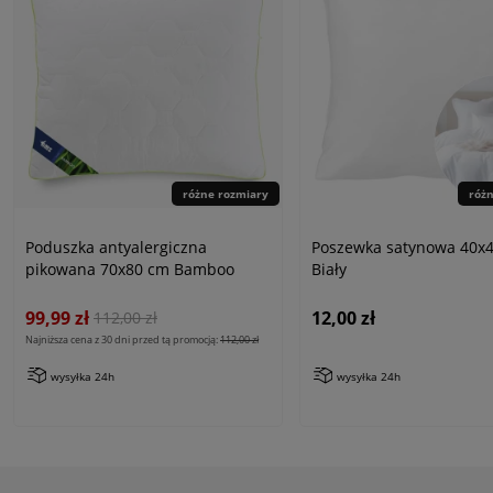
różne rozmiary
róż
Poduszka antyalergiczna
Poszewka satynowa 40x4
pikowana 70x80 cm Bamboo
Biały
99,99 zł
12,00 zł
112,00 zł
Najniższa cena z 30 dni przed tą promocją:
112,00 zł
wysyłka 24h
wysyłka 24h