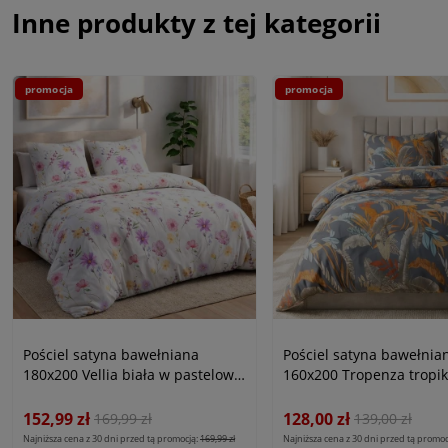
Inne produkty z tej kategorii
promocja
promocja
Pościel satyna bawełniana
Pościel satyna bawełnia
180x200 Vellia biała w pastelowe
160x200 Tropenza tropi
kolorowe kwiaty akwarelowe,
liście na szarym tle, Sat
Satynlove
152,99 zł
128,00 zł
169,99 zł
139,00 zł
Najniższa cena z 30 dni przed tą promocją:
169,99 zł
Najniższa cena z 30 dni przed tą promoc