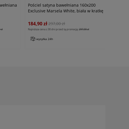
wełniana
Pościel satyna bawełniana 160x200
Exclusive Marsela White, biała w kratkę
184,90 zł
297,00 zł
 zł
Najniższa cena z 30 dni przed tą promocją:
297,00 zł
wysyłka 24h