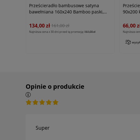
Prześcieradło bambusowe satyna
Prześci
bawełniana 160x240 Bamboo paski,
90x200 k
beżowe
134,00 zł
66,00 z
161,00 zł
Najniższa cena z 30 dni przed tą promocją:
161,00 zł
Najniższa cen
wysy
Opinie o produkcie
Super