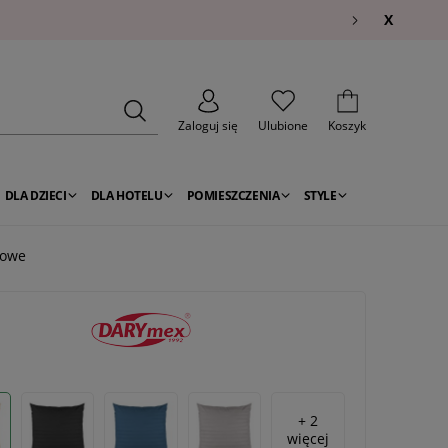
X
Zaloguj się
Ulubione
Koszyk
DLA DZIECI
DLA HOTELU
POMIESZCZENIA
STYLE
żowe
+ 2
więcej