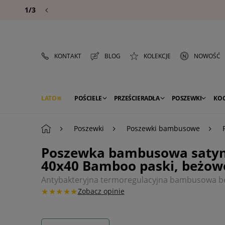
1/3
KONTAKT
BLOG
KOLEKCJE
NOWOŚĆ
LATO
POŚCIELE
PRZEŚCIERADŁA
POSZEWKI
KO
PREMIUM
SEZON
DEKORACJE
Poszewki
Poszewki bambusowe
Poszewka bambusowa satyn
40x40 Bamboo paski, beżow
Antybakteryjna termoregulacyjna bambusowa b
★★★★★
Zobacz opinie