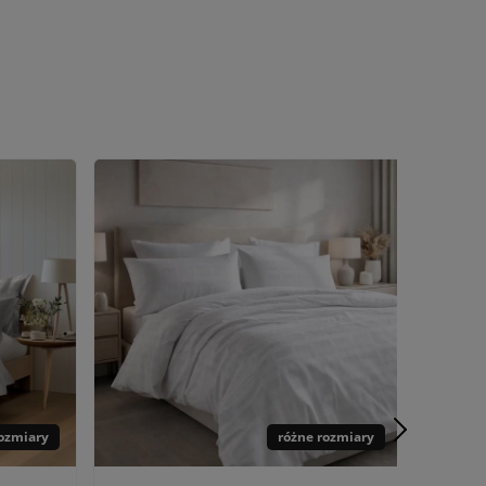
rozmiary
różne rozmiary