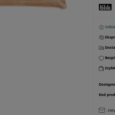
Odbie
Ekspr
Dostaw
Bezpi
Szybki
Dostępno
Kod prod
zapy