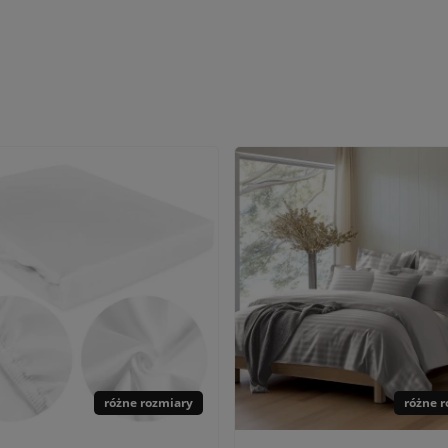
różne rozmiary
różne 