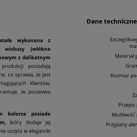
Dane techniczne
Szczegółowy
stała wykonana z
mat
 wiskozy (włókna
Materiał 
ynowym z delikatnym
Gra
odukcji posiadają
e, co sprawia, że jest
Rozmiar po
agających klientów.
rantuje, że poszewka
Z
Przepis
 kolorze posiada
Możliwość 
cm,
który dodaje jej
Przyjazny ale
nie uszyta w elegancki