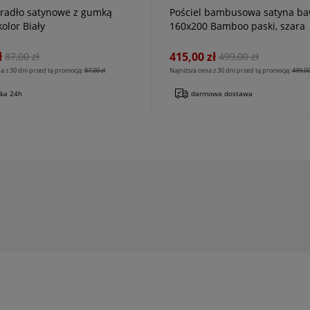
eradło satynowe z gumką
Pościel bambusowa satyna ba
olor Biały
160x200 Bamboo paski, szara
ł
415,00 zł
87,00 zł
499,00 zł
a z 30 dni przed tą promocją:
87,00 zł
Najniższa cena z 30 dni przed tą promocją:
499,00
łka 24h
darmowa dostawa