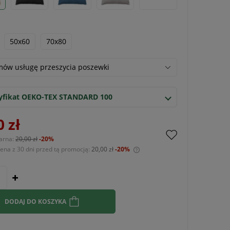
50x60
70x80
ów usługę przeszycia poszewki
yfikat OEKO-TEX STANDARD 100
0 zł
arna:
20,00 zł
-20%
cena z 30 dni przed tą promocją:
20,00 zł
-20%
Jeżeli produkt jest sprzedawany krócej niż
30 dni, wyświetlana jest najniższa cena od
momentu, kiedy produkt pojawił się w
sprzedaży.
DODAJ DO KOSZYKA