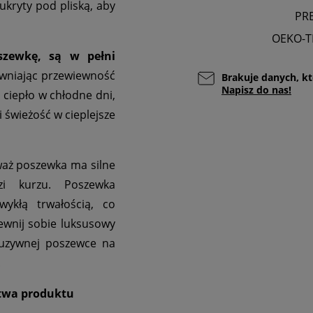
ukryty pod pliską, aby
PR
OEKO-T
szewkę, są w pełni
ewniając przewiewność
Brakuje danych, kt
Napisz do nas!
 ciepło w chłodne dni,
 świeżość w cieplejsze
aż poszewka ma silne
zi kurzu. Poszewka
ykłą trwałością, co
pewnij sobie luksusowy
luzywnej poszewce na
.
stwa produktu