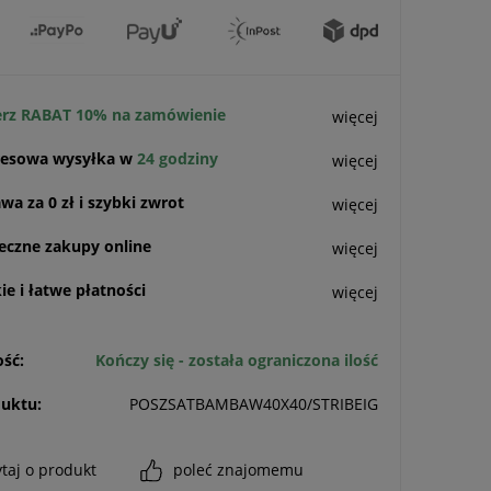
rz RABAT 10% na zamówienie
więcej
esowa wysyłka w
24 godziny
więcej
a za 0 zł i szybki zwrot
więcej
eczne zakupy online
więcej
e i łatwe płatności
więcej
ść:
Kończy się - została ograniczona ilość
uktu:
POSZSATBAMBAW40X40/STRIBEIG
taj o produkt
poleć znajomemu