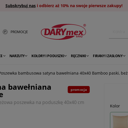
Subskrybuj nas
i odbierz aż 10% na swoje pierwsze zakupy!
PROMOCJE
CE
NARZUTY
KOŁDRY I PODUSZKI
RĘCZNIKI
FIRANY I ZASŁONY
Poszewka bambusowa satyna bawełniana 40x40 Bamboo paski, be
a bawełniana
promocja
e
eżowa poszewka na poduszkę 40x40 cm
Kolor