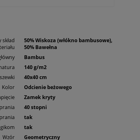
 skład
50% Wiskoza (włókno bambusowe),
eriału
50% Bawełna
główny
Bambus
matura
140 g/m2
szewki
40x40 cm
Kolor
Odcienie beżowego
apięcie
Zamek kryty
 prania
40 stopni
prania
tak
rgikom
tak
Wzór
Geometryczny